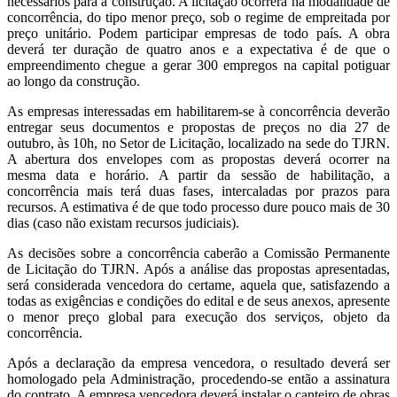
necessários para a construção. A licitação ocorrerá na modalidade de
concorrência, do tipo menor preço, sob o regime de empreitada por
preço unitário. Podem participar empresas de todo país. A obra
deverá ter duração de quatro anos e a expectativa é de que o
empreendimento chegue a gerar 300 empregos na capital potiguar
ao longo da construção.
As empresas interessadas em habilitarem-se à concorrência deverão
entregar seus documentos e propostas de preços no dia 27 de
outubro, às 10h, no Setor de Licitação, localizado na sede do TJRN.
A abertura dos envelopes com as propostas deverá ocorrer na
mesma data e horário. A partir da sessão de habilitação, a
concorrência mais terá duas fases, intercaladas por prazos para
recursos. A estimativa é de que todo processo dure pouco mais de 30
dias (caso não existam recursos judiciais).
As decisões sobre a concorrência caberão a Comissão Permanente
de Licitação do TJRN. Após a análise das propostas apresentadas,
será considerada vencedora do certame, aquela que, satisfazendo a
todas as exigências e condições do edital e de seus anexos, apresente
o menor preço global para execução dos serviços, objeto da
concorrência.
Após a declaração da empresa vencedora, o resultado deverá ser
homologado pela Administração, procedendo-se então a assinatura
do contrato. A empresa vencedora deverá instalar o canteiro de obras