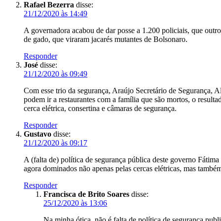
Rafael Bezerra
disse:
21/12/2020 às 14:49
A governadora acabou de dar posse a 1.200 policiais, que outr
de gado, que viraram jacarés mutantes de Bolsonaro.
Responder
José
disse:
21/12/2020 às 09:49
Com esse trio da segurança, Araújo Secretário de Segurança, 
podem ir a restaurantes com a família que são mortos, o resu
cerca elétrica, consertina e câmaras de segurança.
Responder
Gustavo
disse:
21/12/2020 às 09:17
A (falta de) política de segurança pública deste governo Fátima
agora dominados não apenas pelas cercas elétricas, mas também 
Responder
Francisca de Brito Soares
disse:
25/12/2020 às 13:06
Na minha ótica, não é falta de política de segurança publ