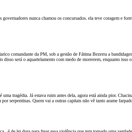
os governadores nunca chamou os concursados. ela teve coragem e form
Alarico comandante da PM, sob a gestão de Fátima Bezerra a bandidage
ltado disso será o aquartelamento com medo de morrerem, enquanto iss
 é uma tragédia. Já estava ruim antes dela, agora está ainda pior. Chaci
por serpentinas. Quem vai a outras capitais não vê tanto arame farpado
ica , é de lei dura para frear essa violência que tem tornado uma verda