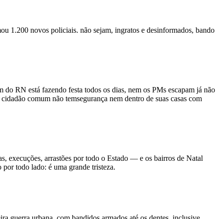
ou 1.200 novos policiais. não sejam, ingratos e desinformados, bando
m do RN está fazendo festa todos os dias, nem os PMs escapam já não
o o cidadão comum não temsegurança nem dentro de suas casas com
nas, execuções, arrastões por todo o Estado — e os bairros de Natal
 por todo lado: é uma grande tristeza.
deira guerra urbana, com bandidos armados até os dentes, inclusive