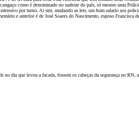
cangaço como é denominado no sudeste do país, só mesmo uma Polícia 
o ostensivo por turno. Ai sim. mudando as leis, um bom salario aos polic
mentário e anterior é de José Soares do Nascimento, esposo Francisca d
le no dia que levou a facada, fossem os cabeças da segurança no RN, a