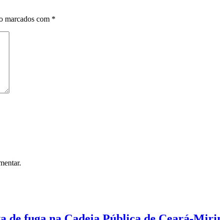
ão marcados com
*
mentar.
iva de fuga na Cadeia Pública de Ceará-Mir