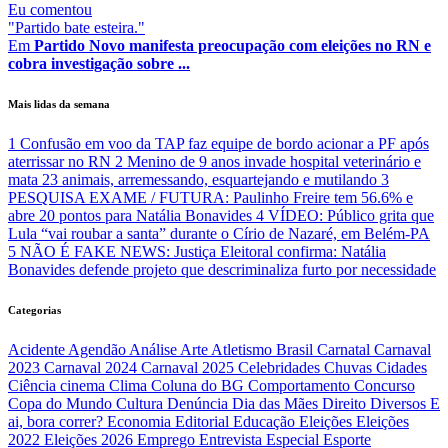
Eu
comentou
"Partido bate esteira."
Em
Partido Novo manifesta preocupação com eleições no RN e
cobra investigação sobre ...
Mais lidas da semana
1
Confusão em voo da TAP faz equipe de bordo acionar a PF após
aterrissar no RN
2
Menino de 9 anos invade hospital veterinário e
mata 23 animais, arremessando, esquartejando e mutilando
3
PESQUISA EXAME / FUTURA: Paulinho Freire tem 56.6% e
abre 20 pontos para Natália Bonavides
4
VÍDEO: Público grita que
Lula “vai roubar a santa” durante o Círio de Nazaré, em Belém-PA
5
NÃO É FAKE NEWS: Justiça Eleitoral confirma: Natália
Bonavides defende projeto que descriminaliza furto por necessidade
Categorias
Acidente
Agendão
Análise
Arte
Atletismo
Brasil
Carnatal
Carnaval
2023
Carnaval 2024
Carnaval 2025
Celebridades
Chuvas
Cidades
Ciência
cinema
Clima
Coluna do BG
Comportamento
Concurso
Copa do Mundo
Cultura
Denúncia
Dia das Mães
Direito
Diversos
E
ai, bora correr?
Economia
Editorial
Educação
Eleições
Eleições
2022
Eleições 2026
Emprego
Entrevista
Especial
Esporte