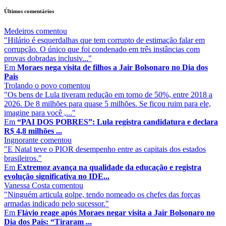
Últimos comentários
Medeiros
comentou
"Hilário é esquerdalhas que tem corrupto de estimação falar em
corrupção. O único que foi condenado em três instâncias com
provas dobradas inclusiv..."
Em
Moraes nega visita de filhos a Jair Bolsonaro no Dia dos
Pais
Trolando o povo
comentou
"Os bens de Lula tiveram redução em torno de 50%, entre 2018 a
2026. De 8 milhões para quase 5 milhões. Se ficou ruim para ele,
imagine para você ,..."
Em
“PAI DOS POBRES”: Lula registra candidatura e declara
R$ 4,8 milhões ...
Ingnorante
comentou
"E Natal teve o PIOR desempenho entre as capitais dos estados
brasileiros."
Em
Extremoz avança na qualidade da educação e registra
evolução significativa no IDE...
Vanessa Costa
comentou
"Ninguém articula golpe, tendo nomeado os chefes das forças
armadas indicado pelo sucessor."
Em
Flávio reage após Moraes negar visita a Jair Bolsonaro no
Dia dos Pais: “Tiraram ...