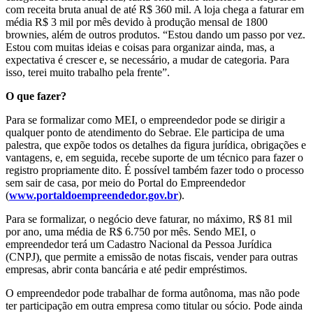
com receita bruta anual de até R$ 360 mil. A loja chega a faturar em
média R$ 3 mil por mês devido à produção mensal de 1800
brownies, além de outros produtos. “Estou dando um passo por vez.
Estou com muitas ideias e coisas para organizar ainda, mas, a
expectativa é crescer e, se necessário, a mudar de categoria. Para
isso, terei muito trabalho pela frente”.
O que fazer?
Para se formalizar como MEI, o empreendedor pode se dirigir a
qualquer ponto de atendimento do Sebrae. Ele participa de uma
palestra, que expõe todos os detalhes da figura jurídica, obrigações e
vantagens, e, em seguida, recebe suporte de um técnico para fazer o
registro propriamente dito. É possível também fazer todo o processo
sem sair de casa, por meio do Portal do Empreendedor
(
www.portaldoempreendedor.gov.br
).
Para se formalizar, o negócio deve faturar, no máximo, R$ 81 mil
por ano, uma média de R$ 6.750 por mês. Sendo MEI, o
empreendedor terá um Cadastro Nacional da Pessoa Jurídica
(CNPJ), que permite a emissão de notas fiscais, vender para outras
empresas, abrir conta bancária e até pedir empréstimos.
O empreendedor pode trabalhar de forma autônoma, mas não pode
ter participação em outra empresa como titular ou sócio. Pode ainda