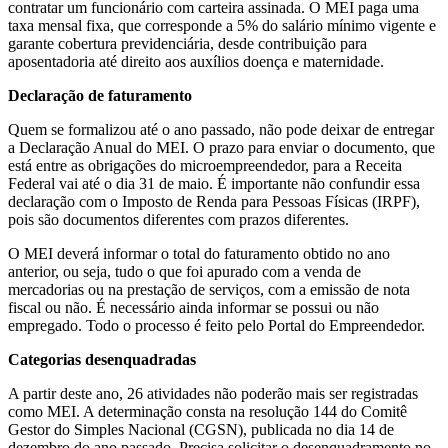
contratar um funcionário com carteira assinada. O MEI paga uma
taxa mensal fixa, que corresponde a 5% do salário mínimo vigente e
garante cobertura previdenciária, desde contribuição para
aposentadoria até direito aos auxílios doença e maternidade.
Declaração de faturamento
Quem se formalizou até o ano passado, não pode deixar de entregar
a Declaração Anual do MEI. O prazo para enviar o documento, que
está entre as obrigações do microempreendedor, para a Receita
Federal vai até o dia 31 de maio. É importante não confundir essa
declaração com o Imposto de Renda para Pessoas Físicas (IRPF),
pois são documentos diferentes com prazos diferentes.
O MEI deverá informar o total do faturamento obtido no ano
anterior, ou seja, tudo o que foi apurado com a venda de
mercadorias ou na prestação de serviços, com a emissão de nota
fiscal ou não. É necessário ainda informar se possui ou não
empregado. Todo o processo é feito pelo Portal do Empreendedor.
Categorias desenquadradas
A partir deste ano, 26 atividades não poderão mais ser registradas
como MEI. A determinação consta na resolução 144 do Comitê
Gestor do Simples Nacional (CGSN), publicada no dia 14 de
dezembro do ano passado. Precisa solicitar o desenquadramento no