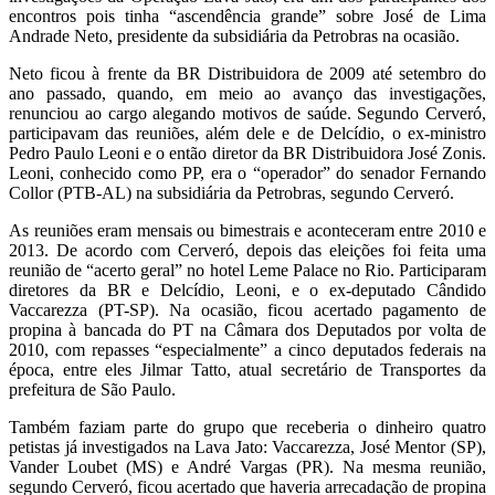
encontros pois tinha “ascendência grande” sobre José de Lima
Andrade Neto, presidente da subsidiária da Petrobras na ocasião.
Neto ficou à frente da BR Distribuidora de 2009 até setembro do
ano passado, quando, em meio ao avanço das investigações,
renunciou ao cargo alegando motivos de saúde. Segundo Cerveró,
participavam das reuniões, além dele e de Delcídio, o ex-ministro
Pedro Paulo Leoni e o então diretor da BR Distribuidora José Zonis.
Leoni, conhecido como PP, era o “operador” do senador Fernando
Collor (PTB-AL) na subsidiária da Petrobras, segundo Cerveró.
As reuniões eram mensais ou bimestrais e aconteceram entre 2010 e
2013. De acordo com Cerveró, depois das eleições foi feita uma
reunião de “acerto geral” no hotel Leme Palace no Rio. Participaram
diretores da BR e Delcídio, Leoni, e o ex-deputado Cândido
Vaccarezza (PT-SP). Na ocasião, ficou acertado pagamento de
propina à bancada do PT na Câmara dos Deputados por volta de
2010, com repasses “especialmente” a cinco deputados federais na
época, entre eles Jilmar Tatto, atual secretário de Transportes da
prefeitura de São Paulo.
Também faziam parte do grupo que receberia o dinheiro quatro
petistas já investigados na Lava Jato: Vaccarezza, José Mentor (SP),
Vander Loubet (MS) e André Vargas (PR). Na mesma reunião,
segundo Cerveró, ficou acertado que haveria arrecadação de propina