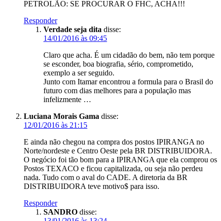
PETROLÃO: SE PROCURAR O FHC, ACHA!!!
Responder
Verdade seja dita
disse:
14/01/2016 às 09:45
Claro que acha. É um cidadão do bem, não tem porque
se esconder, boa biografia, sério, comprometido,
exemplo a ser seguido.
Junto com Itamar encontrou a formula para o Brasil do
futuro com dias melhores para a população mas
infelizmente …
Luciana Morais Gama
disse:
12/01/2016 às 21:15
E ainda não chegou na compra dos postos IPIRANGA no
Norte/nordeste e Centro Oeste pela BR DISTRIBUIDORA.
O negócio foi tão bom para a IPIRANGA que ela comprou os
Postos TEXACO e ficou capitalizada, ou seja não perdeu
nada. Tudo com o aval do CADE. A diretoria da BR
DISTRIBUIDORA teve motivo$ para isso.
Responder
SANDRO
disse:
13/01/2016 às 13:24