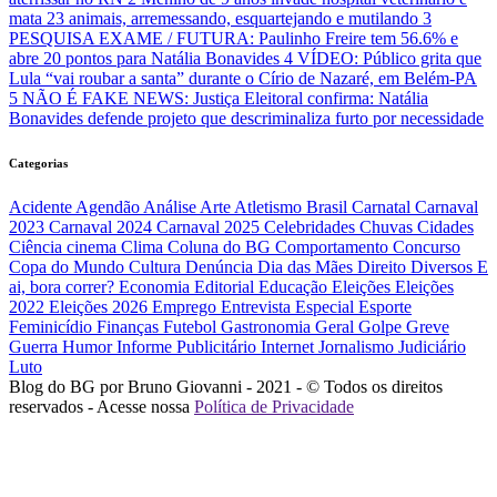
mata 23 animais, arremessando, esquartejando e mutilando
3
PESQUISA EXAME / FUTURA: Paulinho Freire tem 56.6% e
abre 20 pontos para Natália Bonavides
4
VÍDEO: Público grita que
Lula “vai roubar a santa” durante o Círio de Nazaré, em Belém-PA
5
NÃO É FAKE NEWS: Justiça Eleitoral confirma: Natália
Bonavides defende projeto que descriminaliza furto por necessidade
Categorias
Acidente
Agendão
Análise
Arte
Atletismo
Brasil
Carnatal
Carnaval
2023
Carnaval 2024
Carnaval 2025
Celebridades
Chuvas
Cidades
Ciência
cinema
Clima
Coluna do BG
Comportamento
Concurso
Copa do Mundo
Cultura
Denúncia
Dia das Mães
Direito
Diversos
E
ai, bora correr?
Economia
Editorial
Educação
Eleições
Eleições
2022
Eleições 2026
Emprego
Entrevista
Especial
Esporte
Feminicídio
Finanças
Futebol
Gastronomia
Geral
Golpe
Greve
Guerra
Humor
Informe Publicitário
Internet
Jornalismo
Judiciário
Luto
Blog do BG por Bruno Giovanni - 2021 - © Todos os direitos
reservados - Acesse nossa
Política de Privacidade