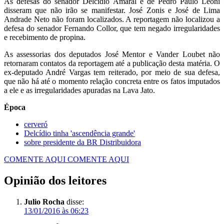
As defesas do senador Delcídio Amaral e de Pedro Paulo Leoni
disseram que não irão se manifestar. José Zonis e José de Lima
Andrade Neto não foram localizados. A reportagem não localizou a
defesa do senador Fernando Collor, que tem negado irregularidades
e recebimento de propina.
As assessorias dos deputados José Mentor e Vander Loubet não
retornaram contatos da reportagem até a publicação desta matéria. O
ex-deputado André Vargas tem reiterado, por meio de sua defesa,
que não há até o momento relação concreta entre os fatos imputados
a ele e as irregularidades apuradas na Lava Jato.
Época
cerveró
Delcídio tinha 'ascendência grande'
sobre presidente da BR Distribuidora
COMENTE AQUI
COMENTE AQUI
Opinião dos leitores
Julio Rocha
disse:
13/01/2016 às 06:23