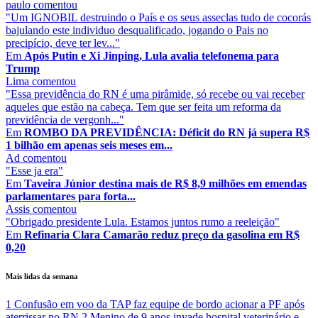
paulo
comentou
"Um IGNOBIL destruindo o País e os seus asseclas tudo de cocorás
bajulando este individuo desqualificado, jogando o Pais no
precipício, deve ter lev..."
Em
Após Putin e Xi Jinping, Lula avalia telefonema para
Trump
Lima
comentou
"Essa previdência do RN é uma pirâmide, só recebe ou vai receber
aqueles que estão na cabeça. Tem que ser feita um reforma da
previdência de vergonh..."
Em
ROMBO DA PREVIDÊNCIA: Déficit do RN já supera R$
1 bilhão em apenas seis meses em...
Ad
comentou
"Esse ja era"
Em
Taveira Júnior destina mais de R$ 8,9 milhões em emendas
parlamentares para forta...
Assis
comentou
"Obrigado presidente Lula. Estamos juntos rumo a reeleição"
Em
Refinaria Clara Camarão reduz preço da gasolina em R$
0,20
Mais lidas da semana
1
Confusão em voo da TAP faz equipe de bordo acionar a PF após
aterrissar no RN
2
Menino de 9 anos invade hospital veterinário e