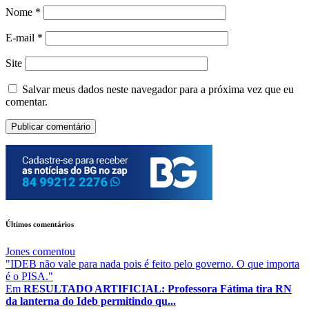
Nome
*
E-mail
*
Site
Salvar meus dados neste navegador para a próxima vez que eu
comentar.
Últimos comentários
Jones
comentou
"IDEB não vale para nada pois é feito pelo governo. O que importa
é o PISA."
Em
RESULTADO ARTIFICIAL: Professora Fátima tira RN
da lanterna do Ideb permitindo qu...