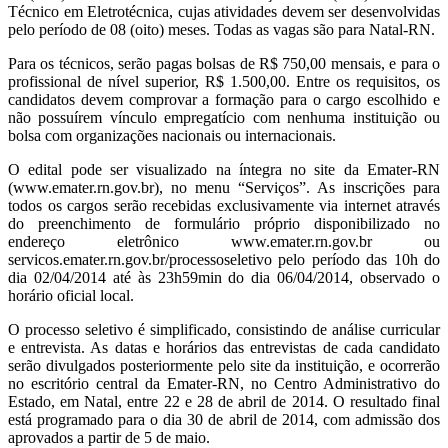
Técnico em Eletrotécnica, cujas atividades devem ser desenvolvidas
pelo período de 08 (oito) meses. Todas as vagas são para Natal-RN.
Para os técnicos, serão pagas bolsas de R$ 750,00 mensais, e para o
profissional de nível superior, R$ 1.500,00. Entre os requisitos, os
candidatos devem comprovar a formação para o cargo escolhido e
não possuírem vínculo empregatício com nenhuma instituição ou
bolsa com organizações nacionais ou internacionais.
O edital pode ser visualizado na íntegra no site da Emater-RN
(www.emater.rn.gov.br), no menu “Serviços”. As inscrições para
todos os cargos serão recebidas exclusivamente via internet através
do preenchimento de formulário próprio disponibilizado no
endereço eletrônico www.emater.rn.gov.br ou
servicos.emater.rn.gov.br/processoseletivo pelo período das 10h do
dia 02/04/2014 até às 23h59min do dia 06/04/2014, observado o
horário oficial local.
O processo seletivo é simplificado, consistindo de análise curricular
e entrevista. As datas e horários das entrevistas de cada candidato
serão divulgados posteriormente pelo site da instituição, e ocorrerão
no escritório central da Emater-RN, no Centro Administrativo do
Estado, em Natal, entre 22 e 28 de abril de 2014. O resultado final
está programado para o dia 30 de abril de 2014, com admissão dos
aprovados a partir de 5 de maio.