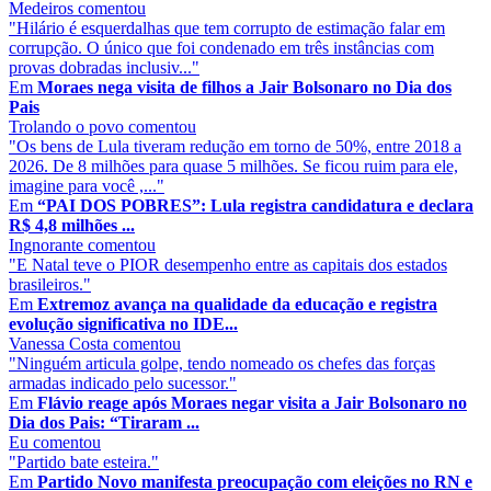
Medeiros
comentou
"Hilário é esquerdalhas que tem corrupto de estimação falar em
corrupção. O único que foi condenado em três instâncias com
provas dobradas inclusiv..."
Em
Moraes nega visita de filhos a Jair Bolsonaro no Dia dos
Pais
Trolando o povo
comentou
"Os bens de Lula tiveram redução em torno de 50%, entre 2018 a
2026. De 8 milhões para quase 5 milhões. Se ficou ruim para ele,
imagine para você ,..."
Em
“PAI DOS POBRES”: Lula registra candidatura e declara
R$ 4,8 milhões ...
Ingnorante
comentou
"E Natal teve o PIOR desempenho entre as capitais dos estados
brasileiros."
Em
Extremoz avança na qualidade da educação e registra
evolução significativa no IDE...
Vanessa Costa
comentou
"Ninguém articula golpe, tendo nomeado os chefes das forças
armadas indicado pelo sucessor."
Em
Flávio reage após Moraes negar visita a Jair Bolsonaro no
Dia dos Pais: “Tiraram ...
Eu
comentou
"Partido bate esteira."
Em
Partido Novo manifesta preocupação com eleições no RN e