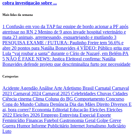
cobra investigação sobre ...
Mais lidas da semana
1
Confusão em voo da TAP faz equipe de bordo acionar a PF após
aterrissar no RN
2
Menino de 9 anos invade hospital veterinário e
mata 23 animais, arremessando, esquartejando e mutilando
3
PESQUISA EXAME / FUTURA: Paulinho Freire tem 56.6% e
abre 20 pontos para Natália Bonavides
4
VÍDEO: Público grita que
Lula “vai roubar a santa” durante o Círio de Nazaré, em Belém-PA
5
NÃO É FAKE NEWS: Justiça Eleitoral confirma: Natália
Bonavides defende projeto que descriminaliza furto por necessidade
Categorias
Acidente
Agendão
Análise
Arte
Atletismo
Brasil
Carnatal
Carnaval
2023
Carnaval 2024
Carnaval 2025
Celebridades
Chuvas
Cidades
Ciência
cinema
Clima
Coluna do BG
Comportamento
Concurso
Copa do Mundo
Cultura
Denúncia
Dia das Mães
Direito
Diversos
E
ai, bora correr?
Economia
Editorial
Educação
Eleições
Eleições
2022
Eleições 2026
Emprego
Entrevista
Especial
Esporte
Feminicídio
Finanças
Futebol
Gastronomia
Geral
Golpe
Greve
Guerra
Humor
Informe Publicitário
Internet
Jornalismo
Judiciário
Luto