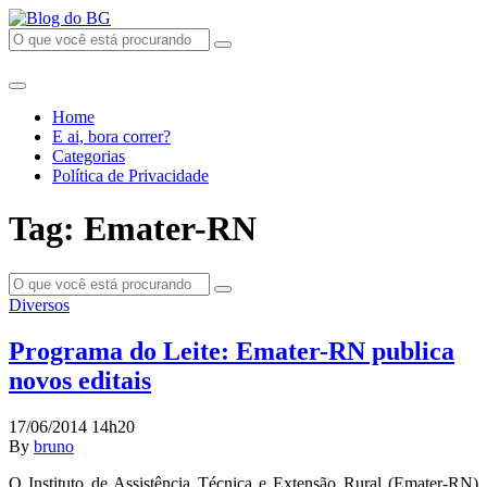
Home
E ai, bora correr?
Categorias
Política de Privacidade
Tag: Emater-RN
Diversos
Programa do Leite: Emater-RN publica
novos editais
17/06/2014 14h20
By
bruno
O Instituto de Assistência Técnica e Extensão Rural (Emater-RN)