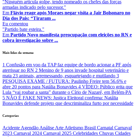
"Ninguém articula golpe, tendo nomeado os chefes das forças
armadas indicado pelo sucessor."
Em
Flávio reage após Moraes negar visita a Jair Bolsonaro no
Dia dos Pais: “Tiraram ...
Eu
comentou
"Partido bate esteira."
Em
Partido Novo manifesta preocupação com eleições no RN e
cobra investigação sobre ...
Mais lidas da semana
1
Confusão em voo da TAP faz equipe de bordo acionar a PF após
aterrissar no RN
2
Menino de 9 anos invade hospital veterinário e
mata 23 animais, arremessando, esquartejando e mutilando
3
PESQUISA EXAME / FUTURA: Paulinho Freire tem 56.6% e
abre 20 pontos para Natália Bonavides
4
VÍDEO: Público grita que
Lula “vai roubar a santa” durante o Círio de Nazaré, em Belém-PA
5
NÃO É FAKE NEWS: Justiça Eleitoral confirma: Natália
Bonavides defende projeto que descriminaliza furto por necessidade
Categorias
Acidente
Agendão
Análise
Arte
Atletismo
Brasil
Carnatal
Carnaval
2023
Carnaval 2024
Carnaval 2025
Celebridades
Chuvas
Cidades