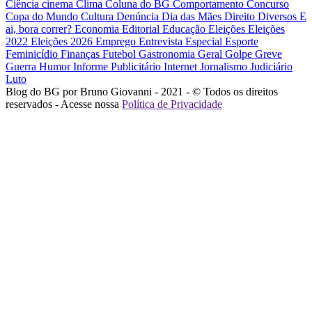
Ciência
cinema
Clima
Coluna do BG
Comportamento
Concurso
Copa do Mundo
Cultura
Denúncia
Dia das Mães
Direito
Diversos
E
ai, bora correr?
Economia
Editorial
Educação
Eleições
Eleições
2022
Eleições 2026
Emprego
Entrevista
Especial
Esporte
Feminicídio
Finanças
Futebol
Gastronomia
Geral
Golpe
Greve
Guerra
Humor
Informe Publicitário
Internet
Jornalismo
Judiciário
Luto
Blog do BG por Bruno Giovanni - 2021 - © Todos os direitos
reservados - Acesse nossa
Política de Privacidade