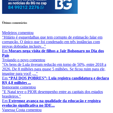
Últimos comentários
Medeiros
comentou
"Hilário é esquerdalhas que tem corrupto de estimação falar em
corrupção. O único que foi condenado em três instâncias com
provas dobradas inclusiv..."
Em
Moraes nega visita de filhos a Jair Bolsonaro no Dia dos
Pais
Trolando o povo
comentou
"Os bens de Lula tiveram redução em torno de 50%, entre 2018 a
2026. De 8 milhões para quase 5 milhões. Se ficou ruim para ele,
imagine para você ,..."
Em
“PAI DOS POBRES”: Lula registra candidatura e declara
R$ 4,8 milhões ...
Ingnorante
comentou
"E Natal teve o PIOR desempenho entre as capitais dos estados
brasileiros."
Em
Extremoz avança na qualidade da educação e registra
evolução significativa no IDE...
Vanessa Costa
comentou