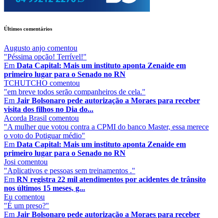
Últimos comentários
Augusto anjo
comentou
"Péssima opção! Terrível!"
Em
Data Capital: Mais um instituto aponta Zenaide em
primeiro lugar para o Senado no RN
TCHUTCHO
comentou
"em breve todos serão companheiros de cela."
Em
Jair Bolsonaro pede autorização a Moraes para receber
visita dos filhos no Dia do...
Acorda Brasil
comentou
"A mulher que votou contra a CPMI do banco Master, essa merece
o voto do Potiguar médio"
Em
Data Capital: Mais um instituto aponta Zenaide em
primeiro lugar para o Senado no RN
Josi
comentou
"Aplicativos e pessoas sem treinamentos ."
Em
RN registra 22 mil atendimentos por acidentes de trânsito
nos últimos 15 meses, g...
Eu
comentou
"É um preso?"
Em
Jair Bolsonaro pede autorização a Moraes para receber