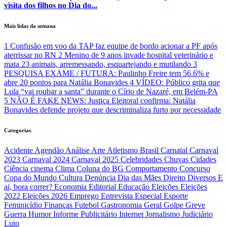
visita dos filhos no Dia do...
Mais lidas da semana
1
Confusão em voo da TAP faz equipe de bordo acionar a PF após
aterrissar no RN
2
Menino de 9 anos invade hospital veterinário e
mata 23 animais, arremessando, esquartejando e mutilando
3
PESQUISA EXAME / FUTURA: Paulinho Freire tem 56.6% e
abre 20 pontos para Natália Bonavides
4
VÍDEO: Público grita que
Lula “vai roubar a santa” durante o Círio de Nazaré, em Belém-PA
5
NÃO É FAKE NEWS: Justiça Eleitoral confirma: Natália
Bonavides defende projeto que descriminaliza furto por necessidade
Categorias
Acidente
Agendão
Análise
Arte
Atletismo
Brasil
Carnatal
Carnaval
2023
Carnaval 2024
Carnaval 2025
Celebridades
Chuvas
Cidades
Ciência
cinema
Clima
Coluna do BG
Comportamento
Concurso
Copa do Mundo
Cultura
Denúncia
Dia das Mães
Direito
Diversos
E
ai, bora correr?
Economia
Editorial
Educação
Eleições
Eleições
2022
Eleições 2026
Emprego
Entrevista
Especial
Esporte
Feminicídio
Finanças
Futebol
Gastronomia
Geral
Golpe
Greve
Guerra
Humor
Informe Publicitário
Internet
Jornalismo
Judiciário
Luto