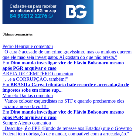
Últimos comentários
Pedro Henrique
comentou
"O cara é acusado de um crime gravíssimo, mas os minions querem
que ele mao seja investigator. Aí gostam do que não presta."
Em
Dino manda investigar vice de Flávio Bolsonaro mesmo
após PGR arquivar o caso
AREIA DE CEMITÉRIO
comentou
"…e a CORRUPÇÃO, também!"
Em
BRASIL: Carga tributária bate recorde e arrecadação de
impostos sobe em ritmo sup...
Marcelo Dantas
comentou
"Vamos colocar esquerdistas no STF e quando precisarmos eles
lacram a nosso favor!!!"
Em
Dino manda investigar vice de Flávio Bolsonaro mesmo
após PGR arquivar o caso
Sempre Atento
comentou
"Desculpe, é o FPE (Fundo de repasse aos Estados) que o Governo
Federal tem obrigação de mandar, compatível com a arrecadação."