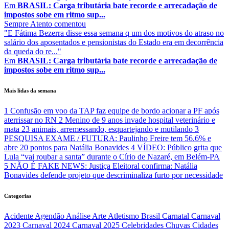
Em
BRASIL: Carga tributária bate recorde e arrecadação de
impostos sobe em ritmo sup...
Sempre Atento
comentou
"E Fátima Bezerra disse essa semana q um dos motivos do atraso no
salário dos aposentados e pensionistas do Estado era em decorrência
da queda do re..."
Em
BRASIL: Carga tributária bate recorde e arrecadação de
impostos sobe em ritmo sup...
Mais lidas da semana
1
Confusão em voo da TAP faz equipe de bordo acionar a PF após
aterrissar no RN
2
Menino de 9 anos invade hospital veterinário e
mata 23 animais, arremessando, esquartejando e mutilando
3
PESQUISA EXAME / FUTURA: Paulinho Freire tem 56.6% e
abre 20 pontos para Natália Bonavides
4
VÍDEO: Público grita que
Lula “vai roubar a santa” durante o Círio de Nazaré, em Belém-PA
5
NÃO É FAKE NEWS: Justiça Eleitoral confirma: Natália
Bonavides defende projeto que descriminaliza furto por necessidade
Categorias
Acidente
Agendão
Análise
Arte
Atletismo
Brasil
Carnatal
Carnaval
2023
Carnaval 2024
Carnaval 2025
Celebridades
Chuvas
Cidades