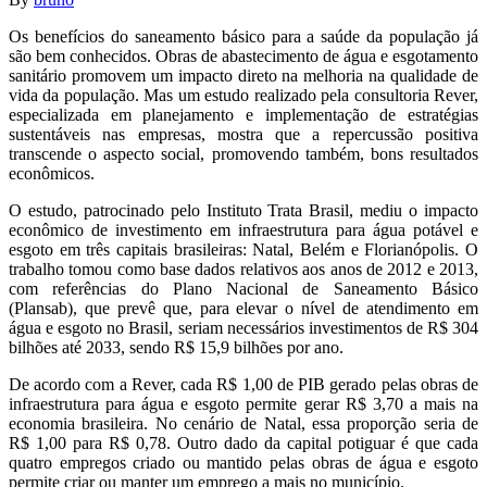
Os benefícios do saneamento básico para a saúde da população já
são bem conhecidos. Obras de abastecimento de água e esgotamento
sanitário promovem um impacto direto na melhoria na qualidade de
vida da população. Mas um estudo realizado pela consultoria Rever,
especializada em planejamento e implementação de estratégias
sustentáveis nas empresas, mostra que a repercussão positiva
transcende o aspecto social, promovendo também, bons resultados
econômicos.
O estudo, patrocinado pelo Instituto Trata Brasil, mediu o impacto
econômico de investimento em infraestrutura para água potável e
esgoto em três capitais brasileiras: Natal, Belém e Florianópolis. O
trabalho tomou como base dados relativos aos anos de 2012 e 2013,
com referências do Plano Nacional de Saneamento Básico
(Plansab), que prevê que, para elevar o nível de atendimento em
água e esgoto no Brasil, seriam necessários investimentos de R$ 304
bilhões até 2033, sendo R$ 15,9 bilhões por ano.
De acordo com a Rever, cada R$ 1,00 de PIB gerado pelas obras de
infraestrutura para água e esgoto permite gerar R$ 3,70 a mais na
economia brasileira. No cenário de Natal, essa proporção seria de
R$ 1,00 para R$ 0,78. Outro dado da capital potiguar é que cada
quatro empregos criado ou mantido pelas obras de água e esgoto
permite criar ou manter um emprego a mais no município.