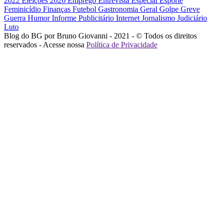
2022
Eleições 2026
Emprego
Entrevista
Especial
Esporte
Feminicídio
Finanças
Futebol
Gastronomia
Geral
Golpe
Greve
Guerra
Humor
Informe Publicitário
Internet
Jornalismo
Judiciário
Luto
Blog do BG por Bruno Giovanni - 2021 - © Todos os direitos
reservados - Acesse nossa
Política de Privacidade