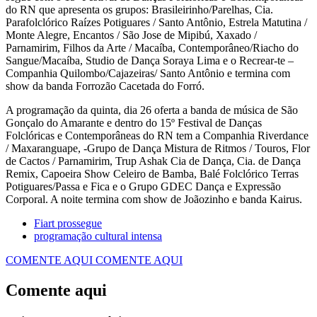
do RN que apresenta os grupos: Brasileirinho/Parelhas, Cia.
Parafolclórico Raízes Potiguares / Santo Antônio, Estrela Matutina /
Monte Alegre, Encantos / São Jose de Mipibú, Xaxado /
Parnamirim, Filhos da Arte / Macaíba, Contemporâneo/Riacho do
Sangue/Macaíba, Studio de Dança Soraya Lima e o Recrear-te –
Companhia Quilombo/Cajazeiras/ Santo Antônio e termina com
show da banda Forrozão Cacetada do Forró.
A programação da quinta, dia 26 oferta a banda de música de São
Gonçalo do Amarante e dentro do 15º Festival de Danças
Folclóricas e Contemporâneas do RN tem a Companhia Riverdance
/ Maxaranguape, -Grupo de Dança Mistura de Ritmos / Touros, Flor
de Cactos / Parnamirim, Trup Ashak Cia de Dança, Cia. de Dança
Remix, Capoeira Show Celeiro de Bamba, Balé Folclórico Terras
Potiguares/Passa e Fica e o Grupo GDEC Dança e Expressão
Corporal. A noite termina com show de Joãozinho e banda Kairus.
Fiart prossegue
programação cultural intensa
COMENTE AQUI
COMENTE AQUI
Comente aqui