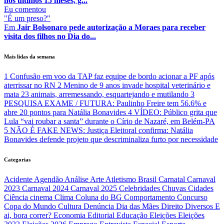
nos últimos 15 meses, g...
Eu
comentou
"É um preso?"
Em
Jair Bolsonaro pede autorização a Moraes para receber
visita dos filhos no Dia do...
Mais lidas da semana
1
Confusão em voo da TAP faz equipe de bordo acionar a PF após
aterrissar no RN
2
Menino de 9 anos invade hospital veterinário e
mata 23 animais, arremessando, esquartejando e mutilando
3
PESQUISA EXAME / FUTURA: Paulinho Freire tem 56.6% e
abre 20 pontos para Natália Bonavides
4
VÍDEO: Público grita que
Lula “vai roubar a santa” durante o Círio de Nazaré, em Belém-PA
5
NÃO É FAKE NEWS: Justiça Eleitoral confirma: Natália
Bonavides defende projeto que descriminaliza furto por necessidade
Categorias
Acidente
Agendão
Análise
Arte
Atletismo
Brasil
Carnatal
Carnaval
2023
Carnaval 2024
Carnaval 2025
Celebridades
Chuvas
Cidades
Ciência
cinema
Clima
Coluna do BG
Comportamento
Concurso
Copa do Mundo
Cultura
Denúncia
Dia das Mães
Direito
Diversos
E
ai, bora correr?
Economia
Editorial
Educação
Eleições
Eleições