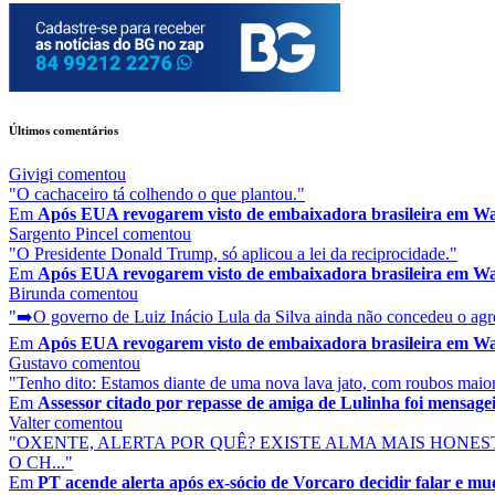
Últimos comentários
Givigi
comentou
"O cachaceiro tá colhendo o que plantou."
Em
Após EUA revogarem visto de embaixadora brasileira em Was
Sargento Pincel
comentou
"O Presidente Donald Trump, só aplicou a lei da reciprocidade."
Em
Após EUA revogarem visto de embaixadora brasileira em Was
Birunda
comentou
"➡️O governo de Luiz Inácio Lula da Silva ainda não concedeu o agré
Em
Após EUA revogarem visto de embaixadora brasileira em Was
Gustavo
comentou
"Tenho dito: Estamos diante de uma nova lava jato, com roubos maior
Em
Assessor citado por repasse de amiga de Lulinha foi mensageir
Valter
comentou
"OXENTE, ALERTA POR QUÊ? EXISTE ALMA MAIS HONES
O CH..."
Em
PT acende alerta após ex-sócio de Vorcaro decidir falar e mu