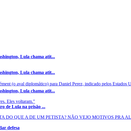
hington, Lula chama atit...
hington, Lula chama atit...
ment (o aval diplomático) para Daniel Perez, indicado pelos Estados Un
hington, Lula chama atit...
es. Eles voltaram."
o de Lula na prisão ...
TA DO QUE A DE UM PETISTA? NÃO VEJO MOTIVOS PRA A
dar defesa