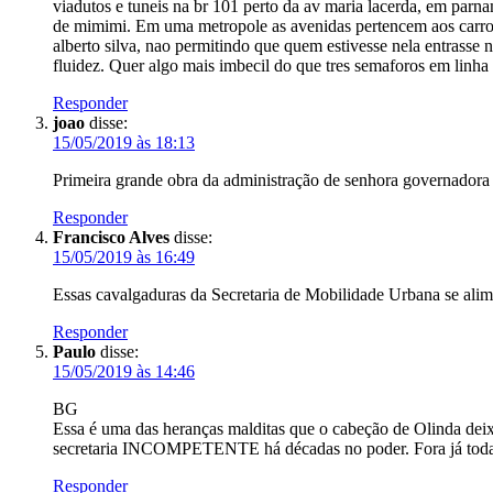
viadutos e tuneis na br 101 perto da av maria lacerda, em parna
de mimimi. Em uma metropole as avenidas pertencem aos carros, d
alberto silva, nao permitindo que quem estivesse nela entrasse n
fluidez. Quer algo mais imbecil do que tres semaforos em linha r
Responder
joao
disse:
15/05/2019 às 18:13
Primeira grande obra da administração de senhora governadora F
Responder
Francisco Alves
disse:
15/05/2019 às 16:49
Essas cavalgaduras da Secretaria de Mobilidade Urbana se ali
Responder
Paulo
disse:
15/05/2019 às 14:46
BG
Essa é uma das heranças malditas que o cabeção de Olinda dei
secretaria INCOMPETENTE há décadas no poder. Fora já toda 
Responder