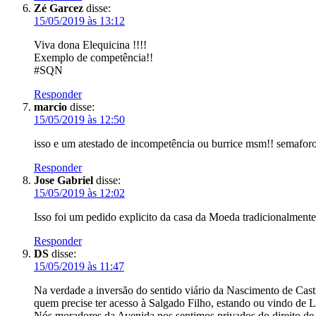
Zé Garcez
disse:
15/05/2019 às 13:12
Viva dona Elequicina !!!!
Exemplo de competência!!
#SQN
Responder
marcio
disse:
15/05/2019 às 12:50
isso e um atestado de incompetência ou burrice msm!! semaforo
Responder
Jose Gabriel
disse:
15/05/2019 às 12:02
Isso foi um pedido explicito da casa da Moeda tradicionalmen
Responder
DS
disse:
15/05/2019 às 11:47
Na verdade a inversão do sentido viário da Nascimento de Castr
quem precise ter acesso à Salgado Filho, estando ou vindo de
Nós moradores da Avenida nos sentimos privados do direito de 