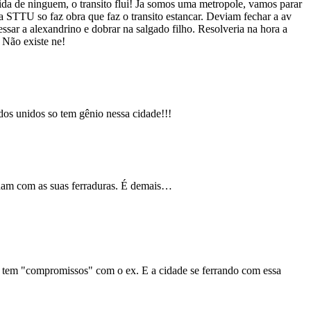
vida de ninguem, o transito flui! Ja somos uma metropole, vamos parar
 a STTU so faz obra que faz o transito estancar. Deviam fechar a av
essar a alexandrino e dobrar na salgado filho. Resolveria na hora a
? Não existe ne!
dos unidos so tem gênio nessa cidade!!!
lham com as suas ferraduras. É demais…
l tem "compromissos" com o ex. E a cidade se ferrando com essa