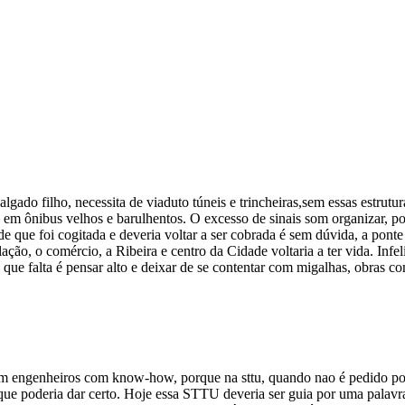
ado filho, necessita de viaduto túneis e trincheiras,sem essas estrutur
em ônibus velhos e barulhentos. O excesso de sinais som organizar, poré
de que foi cogitada e deveria voltar a ser cobrada é sem dúvida, a pon
ação, o comércio, a Ribeira e centro da Cidade voltaria a ter vida. Inf
 que falta é pensar alto e deixar de se contentar com migalhas, obras co
m engenheiros com know-how, porque na sttu, quando nao é pedido polít
 que poderia dar certo. Hoje essa STTU deveria ser guia por uma palav