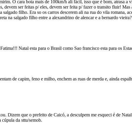
mirim. O cara bota mais de 100km/h ali fácil, isso que é bom, atrasa a 
evem ser feitas p/ eles, devem ser feita p/ fazer o transito fluir! Mas
a salgado filho. Era so os carros descerem ali na rua do vila romana, ac
eta na salgado filho entre a alexandrino de alencar e a bernardo vieira
atima!!! Natal esta para o Brasil como Sao francisco esta para os Esta
mentam de capim, feno e milho, enchem as ruas de merda e, ainda espa
xou. Dizem que o prefeito de Caicó, a desculpem me esqueci é de Nata
cúpula da sttu/semob.