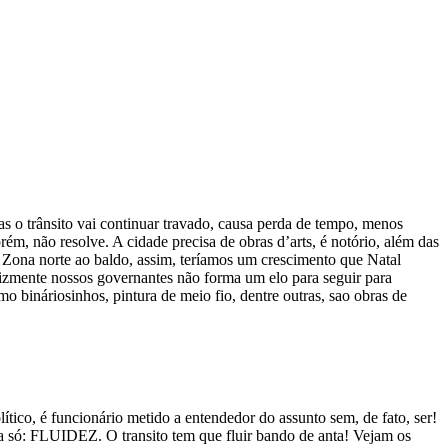
as o trânsito vai continuar travado, causa perda de tempo, menos
m, não resolve. A cidade precisa de obras d’arts, é notório, além das
te Zona norte ao baldo, assim, teríamos um crescimento que Natal
elizmente nossos governantes não forma um elo para seguir para
mo bináriosinhos, pintura de meio fio, dentre outras, sao obras de
ico, é funcionário metido a entendedor do assunto sem, de fato, ser!
ra só: FLUIDEZ. O transito tem que fluir bando de anta! Vejam os