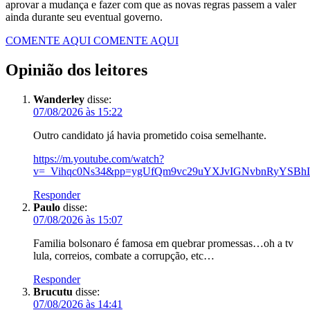
aprovar a mudança e fazer com que as novas regras passem a valer
ainda durante seu eventual governo.
COMENTE AQUI
COMENTE AQUI
Opinião dos leitores
Wanderley
disse:
07/08/2026 às 15:22
Outro candidato já havia prometido coisa semelhante.
https://m.youtube.com/watch?
v=_Vihqc0Ns34&pp=ygUfQm9vc29uYXJvIGNvbnRyYSB
Responder
Paulo
disse:
07/08/2026 às 15:07
Familia bolsonaro é famosa em quebrar promessas…oh a tv
lula, correios, combate a corrupção, etc…
Responder
Brucutu
disse:
07/08/2026 às 14:41