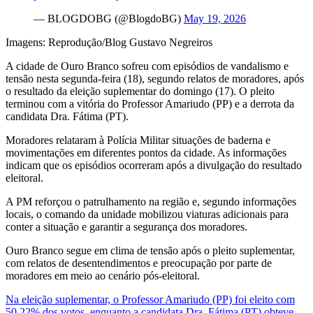
— BLOGDOBG (@BlogdoBG)
May 19, 2026
Imagens: Reprodução/Blog Gustavo Negreiros
A cidade de Ouro Branco sofreu com episódios de vandalismo e
tensão nesta segunda-feira (18), segundo relatos de moradores, após
o resultado da eleição suplementar do domingo (17). O pleito
terminou com a vitória do Professor Amariudo (PP) e a derrota da
candidata Dra. Fátima (PT).
Moradores relataram à Polícia Militar situações de baderna e
movimentações em diferentes pontos da cidade. As informações
indicam que os episódios ocorreram após a divulgação do resultado
eleitoral.
A PM reforçou o patrulhamento na região e, segundo informações
locais, o comando da unidade mobilizou viaturas adicionais para
conter a situação e garantir a segurança dos moradores.
Ouro Branco segue em clima de tensão após o pleito suplementar,
com relatos de desentendimentos e preocupação por parte de
moradores em meio ao cenário pós-eleitoral.
Na eleição suplementar, o Professor Amariudo (PP) foi eleito com
50,22% dos votos, enquanto a candidata Dra. Fátima (PT) obteve