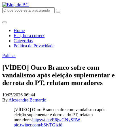
Home
E ai, bora correr?
Categorias
Política de Privacidade
Política
[VÍDEO] Ouro Branco sofre com
vandalismo após eleição suplementar e
derrota do PT, relatam moradores
19/05/2026 06h44
By
Alessandra Bernardo
[VÍDEO] Ouro Branco sofre com vandalismo após
eleição suplementar e derrota do PT, relatam
moradores
https://t.co/E6jwGNySRW
pic.twitter.com/bSiyTGizfd