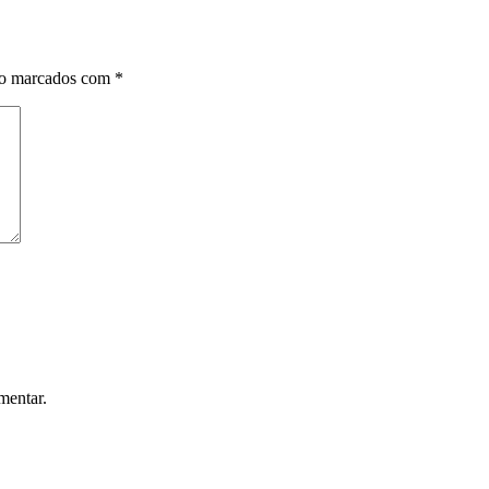
ão marcados com
*
mentar.