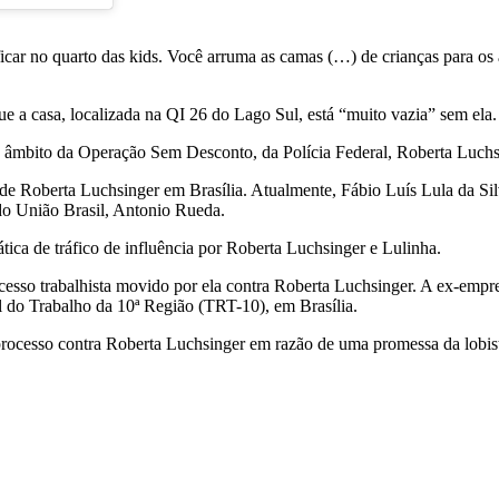
icar no quarto das kids. Você arruma as camas (…) de crianças para os a
a casa, localizada na QI 26 do Lago Sul, está “muito vazia” sem ela. 
âmbito da Operação Sem Desconto, da Polícia Federal, Roberta Luchsi
de Roberta Luchsinger em Brasília. Atualmente, Fábio Luís Lula da Sil
do União Brasil, Antonio Rueda.
ática de tráfico de influência por Roberta Luchsinger e Lulinha.
esso trabalhista movido por ela contra Roberta Luchsinger. A ex-empreg
l do Trabalho da 10ª Região (TRT-10), em Brasília.
esso contra Roberta Luchsinger em razão de uma promessa da lobista d