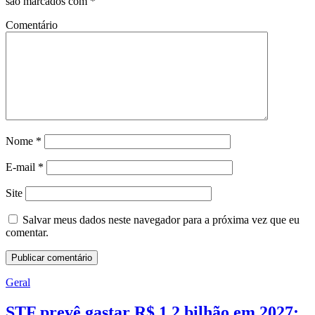
são marcados com
*
Comentário
Nome
*
E-mail
*
Site
Salvar meus dados neste navegador para a próxima vez que eu
comentar.
Geral
STF prevê gastar R$ 1,2 bilhão em 2027;