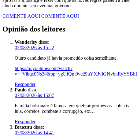
aprovar a mudança e fazer com que as novas regras passem a valer
ainda durante seu eventual governo.
COMENTE AQUI
COMENTE AQUI
Opinião dos leitores
Wanderley
disse:
07/08/2026 às 15:22
Outro candidato já havia prometido coisa semelhante.
https://m.youtube.com/watch?
v=_Vihqc0Ns34&pp=ygUfQm9vc29uYXJvIGNvbnRyYSB
Responder
Paulo
disse:
07/08/2026 às 15:07
Familia bolsonaro é famosa em quebrar promessas…oh a tv
lula, correios, combate a corrupção, etc…
Responder
Brucutu
disse:
07/08/2026 às 14:41