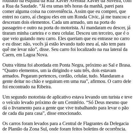
roubado na esquina da Rua Xavier Avenida Xavier da Silveira, com
a Rua da Saudade. “Já era umas três horas da manhã, parei para
comer alguma coisa na conveniência. Assim que eu comprei, que
entrei no carro, aí chegou eles em um Ronda Civic, já me trancou e
desceram dois elementos. Cada um armado, um na porta do
passageiro e outro na porta do motorista. Aí mandaram eu descer, já
tiraram minha carteira e o meu celular. Desceu um terceiro, que é o
que veio guiando meu carro. Eles queriam que eu entrasse no carro
e eu disse: não, vocês já estão levando tudo meu aí, não tem para
quê me levar não”, disse. Seu carro foi localizado na rua lateral da
Caern, em Lagoa Nova.
Outra vítima foi abordada em Ponta Negra, próximo ao Sal e Brasa.
“Quatro elementos, um ia dirigindo e saiu três, dois estavam
armados. Pegaram pertences, cordão, celular, tudo. Mandaram a
gente deitar no chão e seguiram em uma rua”, afirmou. O carro dele
foi encontrado na Ribeira.
Um segundo motorista de aplicativo estava levando um turista e teve
o veículo levado próximo de um Cemitério. “Só Deus mesmo que
dá o livramento para a gente que vive trabalhando para levar o pão
de cada dia para casa”, disse emocionado.
Os carros foram levados para a Central de Flagrantes da Delegacia
de Plantão da Zona Sul, onde foram feitos boletins de ocorrência.