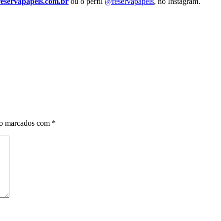
reservapapeis.com.br
ou o perfil
@reservapapeis
, no Instagram.
ão marcados com
*