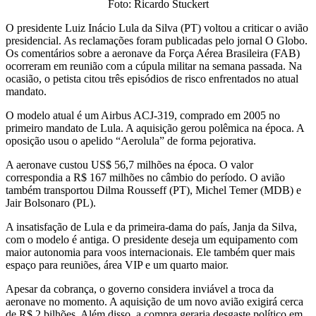
Foto: Ricardo Stuckert
O presidente Luiz Inácio Lula da Silva (PT) voltou a criticar o avião
presidencial. As reclamações foram publicadas pelo jornal O Globo.
Os comentários sobre a aeronave da Força Aérea Brasileira (FAB)
ocorreram em reunião com a cúpula militar na semana passada. Na
ocasião, o petista citou três episódios de risco enfrentados no atual
mandato.
O modelo atual é um Airbus ACJ-319, comprado em 2005 no
primeiro mandato de Lula. A aquisição gerou polêmica na época. A
oposição usou o apelido “Aerolula” de forma pejorativa.
A aeronave custou US$ 56,7 milhões na época. O valor
correspondia a R$ 167 milhões no câmbio do período. O avião
também transportou Dilma Rousseff (PT), Michel Temer (MDB) e
Jair Bolsonaro (PL).
A insatisfação de Lula e da primeira-dama do país, Janja da Silva,
com o modelo é antiga. O presidente deseja um equipamento com
maior autonomia para voos internacionais. Ele também quer mais
espaço para reuniões, área VIP e um quarto maior.
Apesar da cobrança, o governo considera inviável a troca da
aeronave no momento. A aquisição de um novo avião exigirá cerca
de R$ 2 bilhões. Além disso, a compra geraria desgaste político em