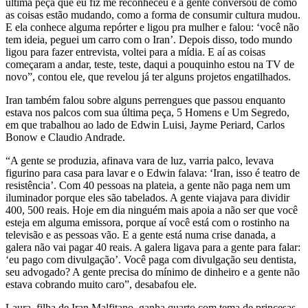
última peça que eu fiz me reconheceu e a gente conversou de como
as coisas estão mudando, como a forma de consumir cultura mudou.
E ela conhece alguma repórter e ligou pra mulher e falou: ‘você não
tem ideia, peguei um carro com o Iran’. Depois disso, todo mundo
ligou para fazer entrevista, voltei para a mídia. E aí as coisas
começaram a andar, teste, teste, daqui a pouquinho estou na TV de
novo”, contou ele, que revelou já ter alguns projetos engatilhados.
Iran também falou sobre alguns perrengues que passou enquanto
estava nos palcos com sua última peça, 5 Homens e Um Segredo,
em que trabalhou ao lado de Edwin Luisi, Jayme Periard, Carlos
Bonow e Claudio Andrade.
“A gente se produzia, afinava vara de luz, varria palco, levava
figurino para casa para lavar e o Edwin falava: ‘Iran, isso é teatro de
resistência’. Com 40 pessoas na plateia, a gente não paga nem um
iluminador porque eles são tabelados. A gente viajava para dividir
400, 500 reais. Hoje em dia ninguém mais apoia a não ser que você
esteja em alguma emissora, porque aí você está com o rostinho na
televisão e as pessoas vão. E a gente está numa crise danada, a
galera não vai pagar 40 reais. A galera ligava para a gente para falar:
‘eu pago com divulgação’. Você paga com divulgação seu dentista,
seu advogado? A gente precisa do mínimo de dinheiro e a gente não
estava cobrando muito caro”, desabafou ele.
Laura, filha de Iran Malfitano, ganha quarto com tema de princesas