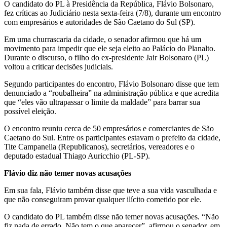
O candidato do PL à Presidência da República, Flávio Bolsonaro,
fez críticas ao Judiciário nesta sexta-feira (7/8), durante um encontro
com empresários e autoridades de São Caetano do Sul (SP).
Em uma churrascaria da cidade, o senador afirmou que há um
movimento para impedir que ele seja eleito ao Palácio do Planalto.
Durante o discurso, o filho do ex-presidente Jair Bolsonaro (PL)
voltou a criticar decisões judiciais.
Segundo participantes do encontro, Flávio Bolsonaro disse que tem
denunciado a “roubalheira” na administração pública e que acredita
que “eles vão ultrapassar o limite da maldade” para barrar sua
possível eleição.
O encontro reuniu cerca de 50 empresários e comerciantes de São
Caetano do Sul. Entre os participantes estavam o prefeito da cidade,
Tite Campanella (Republicanos), secretários, vereadores e o
deputado estadual Thiago Auricchio (PL-SP).
Flávio diz não temer novas acusações
Em sua fala, Flávio também disse que teve a sua vida vasculhada e
que não conseguiram provar qualquer ilícito cometido por ele.
O candidato do PL também disse não temer novas acusações. “Não
fiz nada de errado. Não tem o que aparecer”, afirmou o senador, em