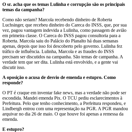
O sr. acha que os temas Lulinha e corrupção são os principais
temas da campanha?
Como não seriam? Marcola recebendo dinheiro de Roberta
Luchsinger, que recebeu dinheiro do Careca do INSS, que, por sua
vez, pagou vantagem indevida a Lulinha, como passagem de avião
em primeira classe. O Careca do INSS pagou consultoria para a
Roberta. Marcola saiu do Palácio do Planalto há duas semanas
apenas, depois que isso foi descoberto pelo governo. Lulinha fez
tráfico de influência. Lulinha, Marcola e as fraudes do INSS
precisam ser discutidos na campanha. São temas de campanha. A
verdade tem que ser dita. Lulinha está envolvido, e a gente vai
discutir isso.
A oposição o acusa de desvio de emenda e estupro. Como
responde?
O PT é craque em inventar fake news, mas a verdade não pode ser
escondida. Mandei emenda Pix. O TCU pediu esclarecimentos à
Prefeitura. Pelo que tenho conhecimento, a Prefeitura respondeu, e
Lindbergh entrou com uma representação na PGR. A PGR mandou
arquivar no dia 26 de maio. O que houve foi apenas a remessa da
emenda.
E estupro?