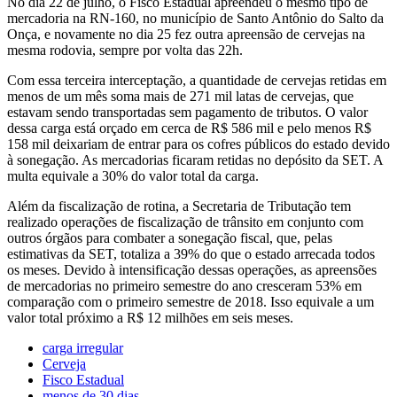
No dia 22 de julho, o Fisco Estadual apreendeu o mesmo tipo de
mercadoria na RN-160, no município de Santo Antônio do Salto da
Onça, e novamente no dia 25 fez outra apreensão de cervejas na
mesma rodovia, sempre por volta das 22h.
Com essa terceira interceptação, a quantidade de cervejas retidas em
menos de um mês soma mais de 271 mil latas de cervejas, que
estavam sendo transportadas sem pagamento de tributos. O valor
dessa carga está orçado em cerca de R$ 586 mil e pelo menos R$
158 mil deixariam de entrar para os cofres públicos do estado devido
à sonegação. As mercadorias ficaram retidas no depósito da SET. A
multa equivale a 30% do valor total da carga.
Além da fiscalização de rotina, a Secretaria de Tributação tem
realizado operações de fiscalização de trânsito em conjunto com
outros órgãos para combater a sonegação fiscal, que, pelas
estimativas da SET, totaliza a 39% do que o estado arrecada todos
os meses. Devido à intensificação dessas operações, as apreensões
de mercadorias no primeiro semestre do ano cresceram 53% em
comparação com o primeiro semestre de 2018. Isso equivale a um
valor total próximo a R$ 12 milhões em seis meses.
carga irregular
Cerveja
Fisco Estadual
menos de 30 dias