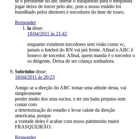
se o presidente do abc liberar o frasqueirão para o mequinha
jogar deixo de torcer pelo abc, pois o nosso estádio foi
humilhado pelos diretores e torcedores do time de roseo.
Responder
la
disse:
18/04/2011 às 21:42
enquanto existirem torcedores sem visão como vc,
jamais o futebol do RN vai prá frente. Afinal o ABC é
boneco de torcedor. Afinal, quem manda é o torcedor o
os dirigente. Deixa de ser criança sonhadora.
Sobrinho
disse:
18/04/2011 às 20:23
Amigo se a direção do ABC tomar uma atitude desta, vai
simplesmente
perder muito dos seus socios. e ter um baita prejuiso sem
contar com
a deteriorização do estadio e levar calote da direção
americana. porque
a vontade deles é acabar com nosso patrimonio maior
FRASQUEIRÃO.
Responder