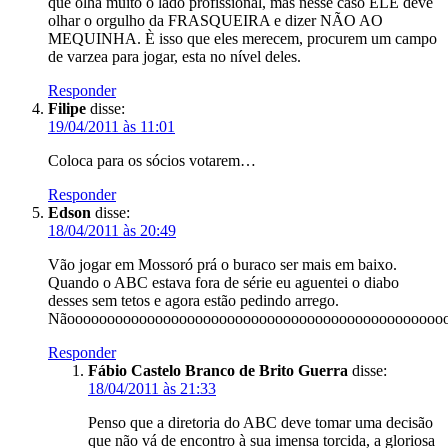
que olha muito o lado profissional, mas nesse caso ELE deve
olhar o orgulho da FRASQUEIRA e dizer NÃO AO
MEQUINHA. È isso que eles merecem, procurem um campo
de varzea para jogar, esta no nível deles.
Responder
Filipe
disse:
19/04/2011 às 11:01
Coloca para os sócios votarem…
Responder
Edson
disse:
18/04/2011 às 20:49
Vão jogar em Mossoró prá o buraco ser mais em baixo.
Quando o ABC estava fora de série eu aguentei o diabo
desses sem tetos e agora estão pedindo arrego.
Nãooooooooooooooooooooooooooooooooooooooooooooooo
Responder
Fábio Castelo Branco de Brito Guerra
disse:
18/04/2011 às 21:33
Penso que a diretoria do ABC deve tomar uma decisão
que não vá de encontro à sua imensa torcida, a gloriosa