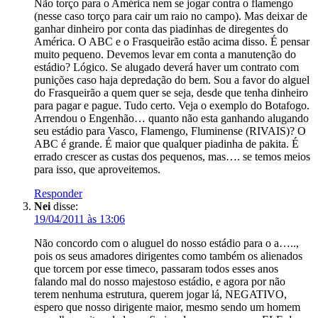
Não torço para o América nem se jogar contra o flamengo
(nesse caso torço para cair um raio no campo). Mas deixar de
ganhar dinheiro por conta das piadinhas de diregentes do
América. O ABC e o Frasqueirão estão acima disso. É pensar
muito pequeno. Devemos levar em conta a manutenção do
estádio? Lógico. Se alugado deverá haver um contrato com
punições caso haja depredação do bem. Sou a favor do alguel
do Frasqueirão a quem quer se seja, desde que tenha dinheiro
para pagar e pague. Tudo certo. Veja o exemplo do Botafogo.
Arrendou o Engenhão… quanto não esta ganhando alugando
seu estádio para Vasco, Flamengo, Fluminense (RIVAIS)? O
ABC é grande. É maior que qualquer piadinha de pakita. É
errado crescer as custas dos pequenos, mas…. se temos meios
para isso, que aproveitemos.
Responder
Nei
disse:
19/04/2011 às 13:06
Não concordo com o aluguel do nosso estádio para o a…..,
pois os seus amadores dirigentes como também os alienados
que torcem por esse timeco, passaram todos esses anos
falando mal do nosso majestoso estádio, e agora por não
terem nenhuma estrutura, querem jogar lá, NEGATIVO,
espero que nosso dirigente maior, mesmo sendo um homem