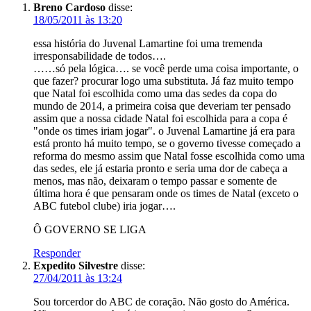
Breno Cardoso
disse:
18/05/2011 às 13:20
essa história do Juvenal Lamartine foi uma tremenda
irresponsabilidade de todos….
……só pela lógica…. se você perde uma coisa importante, o
que fazer? procurar logo uma substituta. Já faz muito tempo
que Natal foi escolhida como uma das sedes da copa do
mundo de 2014, a primeira coisa que deveriam ter pensado
assim que a nossa cidade Natal foi escolhida para a copa é
"onde os times iriam jogar". o Juvenal Lamartine já era para
está pronto há muito tempo, se o governo tivesse começado a
reforma do mesmo assim que Natal fosse escolhida como uma
das sedes, ele já estaria pronto e seria uma dor de cabeça a
menos, mas não, deixaram o tempo passar e somente de
última hora é que pensaram onde os times de Natal (exceto o
ABC futebol clube) iria jogar….
Ô GOVERNO SE LIGA
Responder
Expedito Silvestre
disse:
27/04/2011 às 13:24
Sou torcerdor do ABC de coração. Não gosto do América.