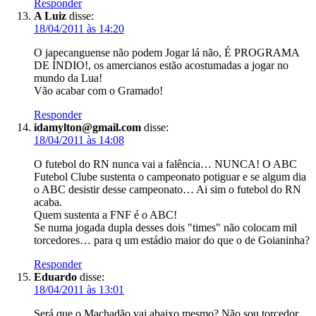
Responder
A Luiz
disse:
18/04/2011 às 14:20
O japecanguense não podem Jogar lá não, É PROGRAMA
DE ÍNDIO!, os amercianos estão acostumadas a jogar no
mundo da Lua!
Vão acabar com o Gramado!
Responder
idamylton@gmail.com
disse:
18/04/2011 às 14:08
O futebol do RN nunca vai a falência… NUNCA! O ABC
Futebol Clube sustenta o campeonato potiguar e se algum dia
o ABC desistir desse campeonato… Ai sim o futebol do RN
acaba.
Quem sustenta a FNF é o ABC!
Se numa jogada dupla desses dois "times" não colocam mil
torcedores… para q um estádio maior do que o de Goianinha?
Responder
Eduardo
disse:
18/04/2011 às 13:01
Será que o Machadão vai abaixo mesmo? Não sou torcedor