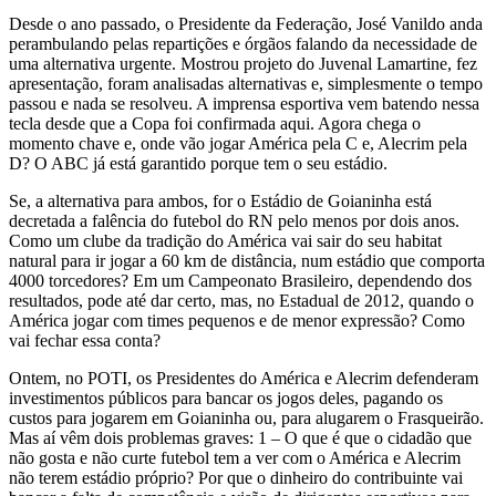
Desde o ano passado, o Presidente da Federação, José Vanildo anda
perambulando pelas repartições e órgãos falando da necessidade de
uma alternativa urgente. Mostrou projeto do Juvenal Lamartine, fez
apresentação, foram analisadas alternativas e, simplesmente o tempo
passou e nada se resolveu. A imprensa esportiva vem batendo nessa
tecla desde que a Copa foi confirmada aqui. Agora chega o
momento chave e, onde vão jogar América pela C e, Alecrim pela
D? O ABC já está garantido porque tem o seu estádio.
Se, a alternativa para ambos, for o Estádio de Goianinha está
decretada a falência do futebol do RN pelo menos por dois anos.
Como um clube da tradição do América vai sair do seu habitat
natural para ir jogar a 60 km de distância, num estádio que comporta
4000 torcedores? Em um Campeonato Brasileiro, dependendo dos
resultados, pode até dar certo, mas, no Estadual de 2012, quando o
América jogar com times pequenos e de menor expressão? Como
vai fechar essa conta?
Ontem, no POTI, os Presidentes do América e Alecrim defenderam
investimentos públicos para bancar os jogos deles, pagando os
custos para jogarem em Goianinha ou, para alugarem o Frasqueirão.
Mas aí vêm dois problemas graves: 1 – O que é que o cidadão que
não gosta e não curte futebol tem a ver com o América e Alecrim
não terem estádio próprio? Por que o dinheiro do contribuinte vai