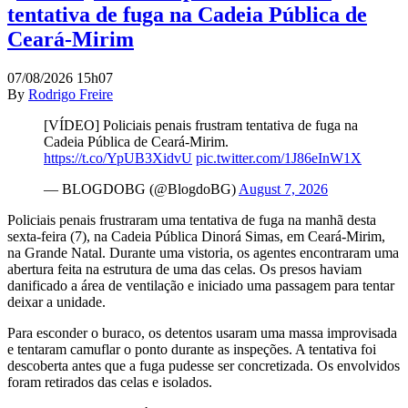
tentativa de fuga na Cadeia Pública de
Ceará-Mirim
07/08/2026 15h07
By
Rodrigo Freire
[VÍDEO] Policiais penais frustram tentativa de fuga na
Cadeia Pública de Ceará-Mirim.
https://t.co/YpUB3XidvU
pic.twitter.com/1J86eInW1X
— BLOGDOBG (@BlogdoBG)
August 7, 2026
Policiais penais frustraram uma tentativa de fuga na manhã desta
sexta-feira (7), na Cadeia Pública Dinorá Simas, em Ceará-Mirim,
na Grande Natal. Durante uma vistoria, os agentes encontraram uma
abertura feita na estrutura de uma das celas. Os presos haviam
danificado a área de ventilação e iniciado uma passagem para tentar
deixar a unidade.
Para esconder o buraco, os detentos usaram uma massa improvisada
e tentaram camuflar o ponto durante as inspeções. A tentativa foi
descoberta antes que a fuga pudesse ser concretizada. Os envolvidos
foram retirados das celas e isolados.