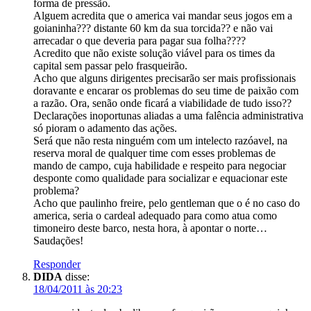
forma de pressão.
Alguem acredita que o america vai mandar seus jogos em a
goianinha??? distante 60 km da sua torcida?? e não vai
arrecadar o que deveria para pagar sua folha????
Acredito que não existe solução viável para os times da
capital sem passar pelo frasqueirão.
Acho que alguns dirigentes precisarão ser mais profissionais
doravante e encarar os problemas do seu time de paixão com
a razão. Ora, senão onde ficará a viabilidade de tudo isso??
Declarações inoportunas aliadas a uma falência administrativa
só pioram o adamento das ações.
Será que não resta ninguém com um intelecto razóavel, na
reserva moral de qualquer time com esses problemas de
mando de campo, cuja habilidade e respeito para negociar
desponte como qualidade para socializar e equacionar este
problema?
Acho que paulinho freire, pelo gentleman que o é no caso do
america, seria o cardeal adequado para como atua como
timoneiro deste barco, nesta hora, à apontar o norte…
Saudações!
Responder
DIDA
disse:
18/04/2011 às 20:23