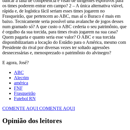
bancar a falta de competência e visão de dirigentes esportivos para
os times poderem entrar em campo? 2 – A única alternativa viável,
rápida e, de logística fácil seriam esses times jogarem no
Frasqueirão, que pertencem ao ABC, mas aí o Buraco é mais em
baixo. Tecnicamente seria possível uma avalanche de jogos desses
num gramado só? A que custo o ABC cederia o seu patrimônio, que
é orgulho da sua torcida, para times rivais jogarem na sua casa?
Quem pagaria e quanto seria esse valor? O ABC e sua torcida
disponibilizariam a locação do Estádio para o América, mesmo com
Presidente do rival por diversas vezes ter soltado agressões
desnecessárias e, menosprezado o patrimônio do alvinegro?
E agora, José?
ABC
Alecrim
américa
FNF
Frasqueirão
Futebol RN
COMENTE AQUI
COMENTE AQUI
Opinião dos leitores