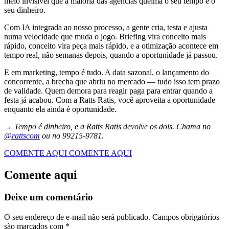
meio invisível que a maioria das agências queima o seu tempo e o
seu dinheiro.
Com IA integrada ao nosso processo, a gente cria, testa e ajusta
numa velocidade que muda o jogo. Briefing vira conceito mais
rápido, conceito vira peça mais rápido, e a otimização acontece em
tempo real, não semanas depois, quando a oportunidade já passou.
E em marketing, tempo é tudo. A data sazonal, o lançamento do
concorrente, a brecha que abriu no mercado — tudo isso tem prazo
de validade. Quem demora para reagir paga para entrar quando a
festa já acabou. Com a Ratts Ratis, você aproveita a oportunidade
enquanto ela ainda é oportunidade.
→ Tempo é dinheiro, e a Ratts Ratis devolve os dois. Chama no
@rattscom
ou no 99215-9781.
COMENTE AQUI
COMENTE AQUI
Comente aqui
Deixe um comentário
O seu endereço de e-mail não será publicado.
Campos obrigatórios
são marcados com
*