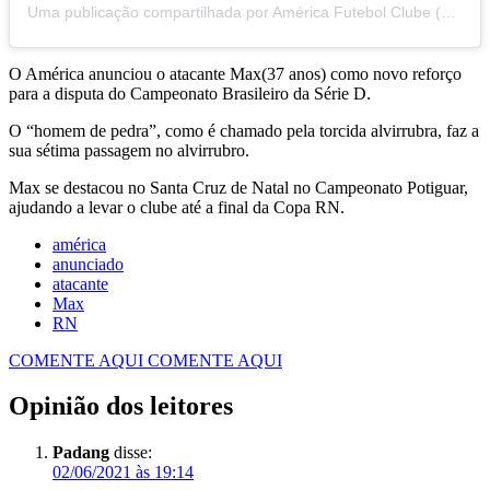
Uma publicação compartilhada por América Futebol Clube (@americafcnatal)
O América anunciou o atacante Max(37 anos) como novo reforço
para a disputa do Campeonato Brasileiro da Série D.
O “homem de pedra”, como é chamado pela torcida alvirrubra, faz a
sua sétima passagem no alvirrubro.
Max se destacou no Santa Cruz de Natal no Campeonato Potiguar,
ajudando a levar o clube até a final da Copa RN.
américa
anunciado
atacante
Max
RN
COMENTE AQUI
COMENTE AQUI
Opinião dos leitores
Padang
disse:
02/06/2021 às 19:14