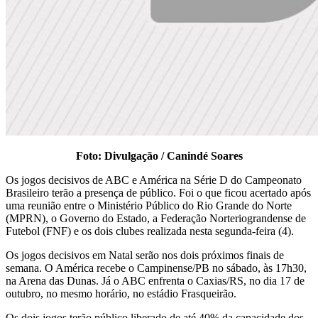
Foto: Divulgação / Canindé Soares
Os jogos decisivos de ABC e América na Série D do Campeonato
Brasileiro terão a presença de público. Foi o que ficou acertado após
uma reunião entre o Ministério Público do Rio Grande do Norte
(MPRN), o Governo do Estado, a Federação Norteriograndense de
Futebol (FNF) e os dois clubes realizada nesta segunda-feira (4).
Os jogos decisivos em Natal serão nos dois próximos finais de
semana. O América recebe o Campinense/PB no sábado, às 17h30,
na Arena das Dunas. Já o ABC enfrenta o Caxias/RS, no dia 17 de
outubro, no mesmo horário, no estádio Frasqueirão.
Os dois jogos terão público liberado de até 40% da capacidade dos