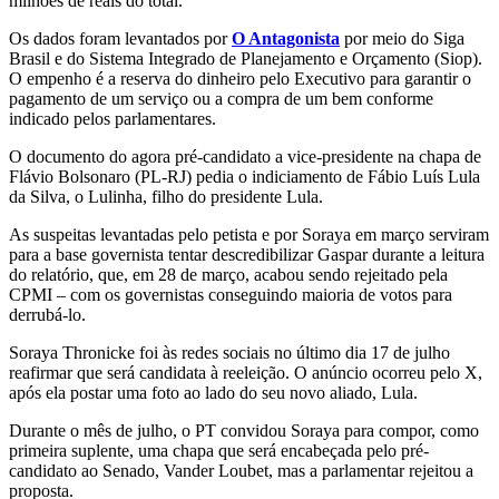
milhões de reais do total.
Os dados foram levantados por
O Antagonista
por meio do Siga
Brasil e do Sistema Integrado de Planejamento e Orçamento (Siop).
O empenho é a reserva do dinheiro pelo Executivo para garantir o
pagamento de um serviço ou a compra de um bem conforme
indicado pelos parlamentares.
O documento do agora pré-candidato a vice-presidente na chapa de
Flávio Bolsonaro (PL-RJ) pedia o indiciamento de Fábio Luís Lula
da Silva, o Lulinha, filho do presidente Lula.
As suspeitas levantadas pelo petista e por Soraya em março serviram
para a base governista tentar descredibilizar Gaspar durante a leitura
do relatório, que, em 28 de março, acabou sendo rejeitado pela
CPMI – com os governistas conseguindo maioria de votos para
derrubá-lo.
Soraya Thronicke foi às redes sociais no último dia 17 de julho
reafirmar que será candidata à reeleição. O anúncio ocorreu pelo X,
após ela postar uma foto ao lado do seu novo aliado, Lula.
Durante o mês de julho, o PT convidou Soraya para compor, como
primeira suplente, uma chapa que será encabeçada pelo pré-
candidato ao Senado, Vander Loubet, mas a parlamentar rejeitou a
proposta.