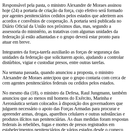
Responsável pela pasta, o ministro Alexandre de Moraes assinou
hoje (24) a portaria de criação da força, cujo efetivo será formado
por agentes penitenciários cedidos pelos estados que aderirem aos
acordos e convênios de cooperação. A portaria será publicada no
Diário Oficial da União nos próximos dias, mas, segundo a
assessoria do ministério, as tratativas com algumas unidades da
federação já estão adiantadas e o grupo deverá estar pronto para
atuar em breve.
Integrantes da força-tarefa auxiliarão as forças de segurança das
unidades da federação que solicitarem apoio, ajudando a controlar
distúrbios, vigiar e custodiar presos, entre outras tarefas.
Na semana passada, quando anunciou a proposta, o ministro
Alexandre de Moraes antecipou que o grupo contaria com cerca de
cem agentes penitenciários federais ou cedidos pelos estados.
No mesmo dia (18), o ministro da Defesa, Raul Jungmann, também
anunciou que ao menos mil homens do Exército, Marinha e
Aeronáutica seriam colocados à disposição dos governadores que
julguem necessário o apoio das Forças Armadas para procurar e
apreender armas, drogas, aparelhos celulares e outras substâncias e
produtos ilícitos nas penitenciárias. As duas medidas foram respostas
federais às rebeliões, fugas e mortes de presos registrados em
estabelecimentos penitenciários de vários estados desde o começo