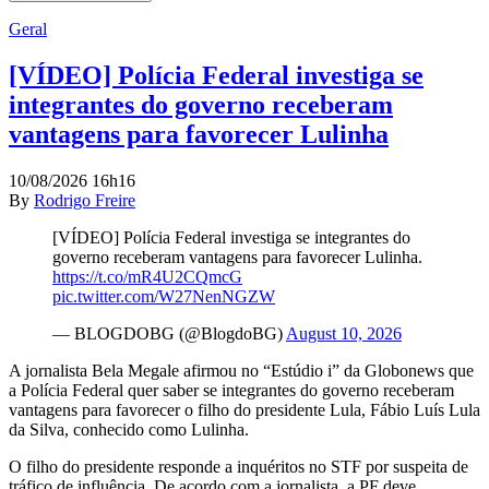
Geral
[VÍDEO] Polícia Federal investiga se
integrantes do governo receberam
vantagens para favorecer Lulinha
10/08/2026 16h16
By
Rodrigo Freire
[VÍDEO] Polícia Federal investiga se integrantes do
governo receberam vantagens para favorecer Lulinha.
https://t.co/mR4U2CQmcG
pic.twitter.com/W27NenNGZW
— BLOGDOBG (@BlogdoBG)
August 10, 2026
A jornalista Bela Megale afirmou no “Estúdio i” da Globonews que
a Polícia Federal quer saber se integrantes do governo receberam
vantagens para favorecer o filho do presidente Lula, Fábio Luís Lula
da Silva, conhecido como Lulinha.
O filho do presidente responde a inquéritos no STF por suspeita de
tráfico de influência. De acordo com a jornalista, a PF deve