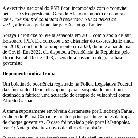
A executiva nacional do PSB ficou incomodada com o “convite”
petista. O vice-presidente Geraldo Alckmin também era contra a
ideia.
“Se sou pré-candidata à reeleição? Nunca deixei de
ser!”,
afirmou a parlamentar pelo X, antigo Twitter.
Soraya Thronicke foi eleita senadora em 2018 com o apoio de Jair
Bolsonaro (PL). Ela começou a se distanciar do ex-presidente ainda
em 2019, concluindo o rompimento em 2020, durante a pandemia
de Covid. Em 2022, ela disputou a Presidência da República pelo
União Brasil. Desde 2023, a senadora passou a integrar a base
governista.
Depoimento indica trama
Um boletim de ocorrência registrado na Polícia Legislativa Federal
da Câmara dos Deputados aponta para a suspeita de uma trama
destinada a fabricar uma acusação de estupro de vulnerável contra
Alfredo Gaspar.
A trama supostamente envolveria diretamente por Lindbergh Farias,
ex-líder do PT na Câmara e um dos principais integrantes da tropa
de choque governista. O caso foi revelado pelo portal Metrópoles,
mas O Antagonista traz novos detalhes dessa história.