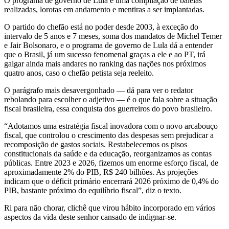
O programa de governo de Lula é uma compilação de balelas
realizadas, lorotas em andamento e mentiras a ser implantadas.
O partido do chefão está no poder desde 2003, à exceção do
intervalo de 5 anos e 7 meses, soma dos mandatos de Michel Temer
e Jair Bolsonaro, e o programa de governo de Lula dá a entender
que o Brasil, já um sucesso fenomenal graças a ele e ao PT, irá
galgar ainda mais andares no ranking das nações nos próximos
quatro anos, caso o chefão petista seja reeleito.
O parágrafo mais desavergonhado — dá para ver o redator
rebolando para escolher o adjetivo — é o que fala sobre a situação
fiscal brasileira, essa conquista dos guerreiros do povo brasileiro.
“Adotamos uma estratégia fiscal inovadora com o novo arcabouço
fiscal, que controlou o crescimento das despesas sem prejudicar a
recomposição de gastos sociais. Restabelecemos os pisos
constitucionais da saúde e da educação, reorganizamos as contas
públicas. Entre 2023 e 2026, fizemos um enorme esforço fiscal, de
aproximadamente 2% do PIB, R$ 240 bilhões. As projeções
indicam que o déficit primário encerrará 2026 próximo de 0,4% do
PIB, bastante próximo do equilíbrio fiscal”, diz o texto.
Ri para não chorar, clichê que virou hábito incorporado em vários
aspectos da vida deste senhor cansado de indignar-se.