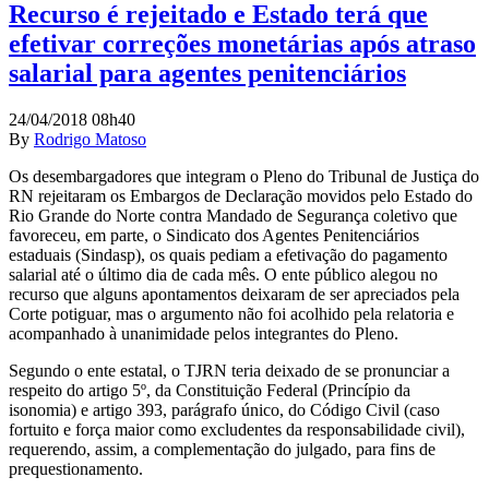
Recurso é rejeitado e Estado terá que
efetivar correções monetárias após atraso
salarial para agentes penitenciários
24/04/2018 08h40
By
Rodrigo Matoso
Os desembargadores que integram o Pleno do Tribunal de Justiça do
RN rejeitaram os Embargos de Declaração movidos pelo Estado do
Rio Grande do Norte contra Mandado de Segurança coletivo que
favoreceu, em parte, o Sindicato dos Agentes Penitenciários
estaduais (Sindasp), os quais pediam a efetivação do pagamento
salarial até o último dia de cada mês. O ente público alegou no
recurso que alguns apontamentos deixaram de ser apreciados pela
Corte potiguar, mas o argumento não foi acolhido pela relatoria e
acompanhado à unanimidade pelos integrantes do Pleno.
Segundo o ente estatal, o TJRN teria deixado de se pronunciar a
respeito do artigo 5º, da Constituição Federal (Princípio da
isonomia) e artigo 393, parágrafo único, do Código Civil (caso
fortuito e força maior como excludentes da responsabilidade civil),
requerendo, assim, a complementação do julgado, para fins de
prequestionamento.