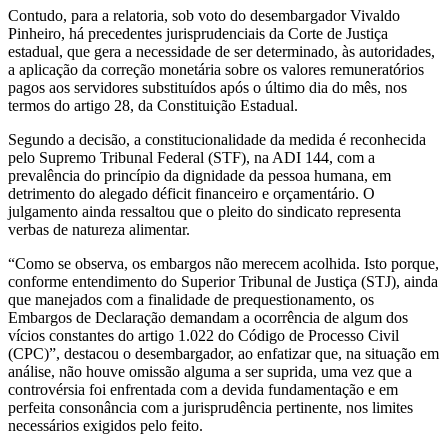
Contudo, para a relatoria, sob voto do desembargador Vivaldo
Pinheiro, há precedentes jurisprudenciais da Corte de Justiça
estadual, que gera a necessidade de ser determinado, às autoridades,
a aplicação da correção monetária sobre os valores remuneratórios
pagos aos servidores substituídos após o último dia do mês, nos
termos do artigo 28, da Constituição Estadual.
Segundo a decisão, a constitucionalidade da medida é reconhecida
pelo Supremo Tribunal Federal (STF), na ADI 144, com a
prevalência do princípio da dignidade da pessoa humana, em
detrimento do alegado déficit financeiro e orçamentário. O
julgamento ainda ressaltou que o pleito do sindicato representa
verbas de natureza alimentar.
“Como se observa, os embargos não merecem acolhida. Isto porque,
conforme entendimento do Superior Tribunal de Justiça (STJ), ainda
que manejados com a finalidade de prequestionamento, os
Embargos de Declaração demandam a ocorrência de algum dos
vícios constantes do artigo 1.022 do Código de Processo Civil
(CPC)”, destacou o desembargador, ao enfatizar que, na situação em
análise, não houve omissão alguma a ser suprida, uma vez que a
controvérsia foi enfrentada com a devida fundamentação e em
perfeita consonância com a jurisprudência pertinente, nos limites
necessários exigidos pelo feito.