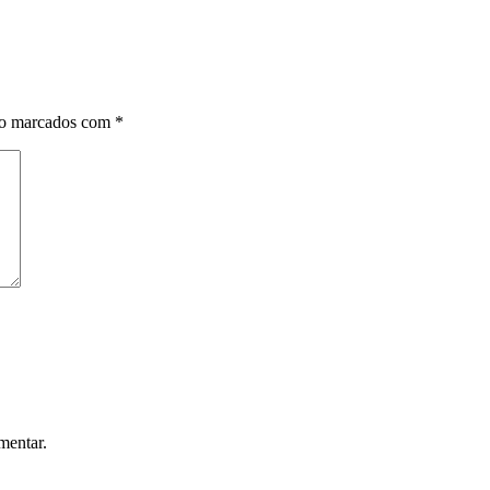
ão marcados com
*
mentar.