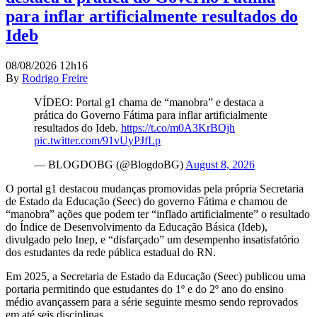
para inflar artificialmente resultados do
Ideb
08/08/2026 12h16
By
Rodrigo Freire
VÍDEO: Portal g1 chama de “manobra” e destaca a
prática do Governo Fátima para inflar artificialmente
resultados do Ideb.
https://t.co/m0A3KrBOjh
pic.twitter.com/91vUyPJfLp
— BLOGDOBG (@BlogdoBG)
August 8, 2026
O portal g1 destacou mudanças promovidas pela própria Secretaria
de Estado da Educação (Seec) do governo Fátima e chamou de
“manobra” ações que podem ter “inflado artificialmente” o resultado
do Índice de Desenvolvimento da Educação Básica (Ideb),
divulgado pelo Inep, e “disfarçado” um desempenho insatisfatório
dos estudantes da rede pública estadual do RN.
Em 2025, a Secretaria de Estado da Educação (Seec) publicou uma
portaria permitindo que estudantes do 1º e do 2º ano do ensino
médio avançassem para a série seguinte mesmo sendo reprovados
em até seis disciplinas.