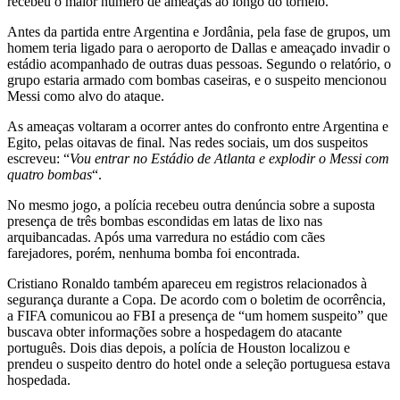
recebeu o maior número de ameaças ao longo do torneio.
Antes da partida entre Argentina e Jordânia, pela fase de grupos, um
homem teria ligado para o aeroporto de Dallas e ameaçado invadir o
estádio acompanhado de outras duas pessoas. Segundo o relatório, o
grupo estaria armado com bombas caseiras, e o suspeito mencionou
Messi como alvo do ataque.
As ameaças voltaram a ocorrer antes do confronto entre Argentina e
Egito, pelas oitavas de final. Nas redes sociais, um dos suspeitos
escreveu: “
Vou entrar no Estádio de Atlanta e explodir o Messi com
quatro bombas
“.
No mesmo jogo, a polícia recebeu outra denúncia sobre a suposta
presença de três bombas escondidas em latas de lixo nas
arquibancadas. Após uma varredura no estádio com cães
farejadores, porém, nenhuma bomba foi encontrada.
Cristiano Ronaldo também apareceu em registros relacionados à
segurança durante a Copa. De acordo com o boletim de ocorrência,
a FIFA comunicou ao FBI a presença de “um homem suspeito” que
buscava obter informações sobre a hospedagem do atacante
português. Dois dias depois, a polícia de Houston localizou e
prendeu o suspeito dentro do hotel onde a seleção portuguesa estava
hospedada.