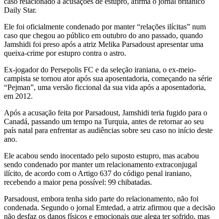
caso relacionado à acusações de estupro, afirma o jornal britânico
Daily Star.
Ele foi oficialmente condenado por manter “relações ilícitas” num
caso que chegou ao público em outubro do ano passado, quando
Jamshidi foi preso após a atriz Melika Parsadoust apresentar uma
queixa-crime por estupro contra o astro.
Ex-jogador do Persepolis FC e da seleção iraniana, o ex-meio-
campista se tornou ator após sua aposentadoria, começando na série
“Pejman”, uma versão ficcional da sua vida após a aposentadoria,
em 2012.
Após a acusação feita por Parsadoust, Jamshidi teria fugido para o
Canadá, passando um tempo na Turquia, antes de retornar ao seu
país natal para enfrentar as audiências sobre seu caso no início deste
ano.
Ele acabou sendo inocentado pelo suposto estupro, mas acabou
sendo condenado por manter um relacionamento extraconjugal
ilícito, de acordo com o Artigo 637 do código penal iraniano,
recebendo a maior pena possível: 99 chibatadas.
Parsadoust, embora tenha sido parte do relacionamento, não foi
condenada. Segundo o jornal Emtedad, a atriz afirmou que a decisão
não desfaz os danos físicos e emocionais que alega ter sofrido, mas