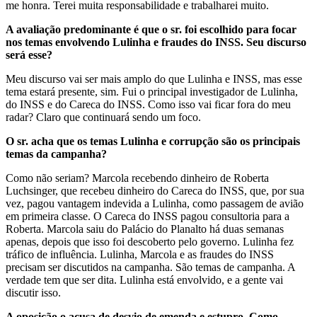
me honra. Terei muita responsabilidade e trabalharei muito.
A avaliação predominante é que o sr. foi escolhido para focar
nos temas envolvendo Lulinha e fraudes do INSS. Seu discurso
será esse?
Meu discurso vai ser mais amplo do que Lulinha e INSS, mas esse
tema estará presente, sim. Fui o principal investigador de Lulinha,
do INSS e do Careca do INSS. Como isso vai ficar fora do meu
radar? Claro que continuará sendo um foco.
O sr. acha que os temas Lulinha e corrupção são os principais
temas da campanha?
Como não seriam? Marcola recebendo dinheiro de Roberta
Luchsinger, que recebeu dinheiro do Careca do INSS, que, por sua
vez, pagou vantagem indevida a Lulinha, como passagem de avião
em primeira classe. O Careca do INSS pagou consultoria para a
Roberta. Marcola saiu do Palácio do Planalto há duas semanas
apenas, depois que isso foi descoberto pelo governo. Lulinha fez
tráfico de influência. Lulinha, Marcola e as fraudes do INSS
precisam ser discutidos na campanha. São temas de campanha. A
verdade tem que ser dita. Lulinha está envolvido, e a gente vai
discutir isso.
A oposição o acusa de desvio de emenda e estupro. Como