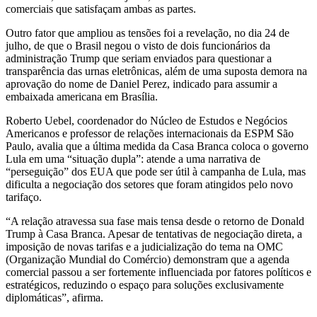
comerciais que satisfaçam ambas as partes.
Outro fator que ampliou as tensões foi a revelação, no dia 24 de
julho, de que o Brasil negou o visto de dois funcionários da
administração Trump que seriam enviados para questionar a
transparência das urnas eletrônicas, além de uma suposta demora na
aprovação do nome de Daniel Perez, indicado para assumir a
embaixada americana em Brasília.
Roberto Uebel, coordenador do Núcleo de Estudos e Negócios
Americanos e professor de relações internacionais da ESPM São
Paulo, avalia que a última medida da Casa Branca coloca o governo
Lula em uma “situação dupla”: atende a uma narrativa de
“perseguição” dos EUA que pode ser útil à campanha de Lula, mas
dificulta a negociação dos setores que foram atingidos pelo novo
tarifaço.
“A relação atravessa sua fase mais tensa desde o retorno de Donald
Trump à Casa Branca. Apesar de tentativas de negociação direta, a
imposição de novas tarifas e a judicialização do tema na OMC
(Organização Mundial do Comércio) demonstram que a agenda
comercial passou a ser fortemente influenciada por fatores políticos e
estratégicos, reduzindo o espaço para soluções exclusivamente
diplomáticas”, afirma.