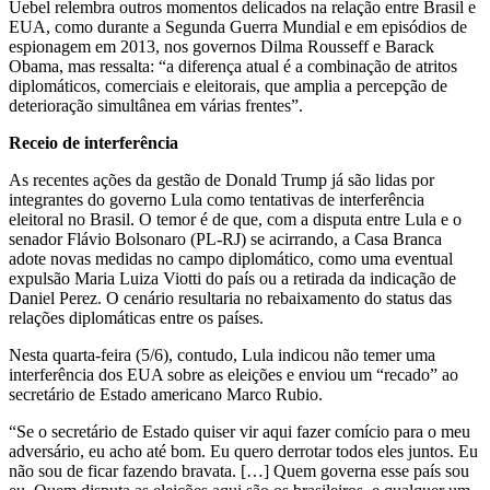
Uebel relembra outros momentos delicados na relação entre Brasil e
EUA, como durante a Segunda Guerra Mundial e em episódios de
espionagem em 2013, nos governos Dilma Rousseff e Barack
Obama, mas ressalta: “a diferença atual é a combinação de atritos
diplomáticos, comerciais e eleitorais, que amplia a percepção de
deterioração simultânea em várias frentes”.
Receio de interferência
As recentes ações da gestão de Donald Trump já são lidas por
integrantes do governo Lula como tentativas de interferência
eleitoral no Brasil. O temor é de que, com a disputa entre Lula e o
senador Flávio Bolsonaro (PL-RJ) se acirrando, a Casa Branca
adote novas medidas no campo diplomático, como uma eventual
expulsão Maria Luiza Viotti do país ou a retirada da indicação de
Daniel Perez. O cenário resultaria no rebaixamento do status das
relações diplomáticas entre os países.
Nesta quarta-feira (5/6), contudo, Lula indicou não temer uma
interferência dos EUA sobre as eleições e enviou um “recado” ao
secretário de Estado americano Marco Rubio.
“Se o secretário de Estado quiser vir aqui fazer comício para o meu
adversário, eu acho até bom. Eu quero derrotar todos eles juntos. Eu
não sou de ficar fazendo bravata. […] Quem governa esse país sou