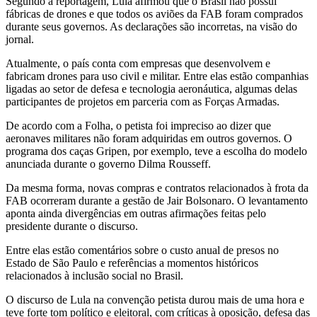
Segundo a reportagem, Lula afirmou que o Brasil não possui
fábricas de drones e que todos os aviões da FAB foram comprados
durante seus governos. As declarações são incorretas, na visão do
jornal.
Atualmente, o país conta com empresas que desenvolvem e
fabricam drones para uso civil e militar. Entre elas estão companhias
ligadas ao setor de defesa e tecnologia aeronáutica, algumas delas
participantes de projetos em parceria com as Forças Armadas.
De acordo com a Folha, o petista foi impreciso ao dizer que
aeronaves militares não foram adquiridas em outros governos. O
programa dos caças Gripen, por exemplo, teve a escolha do modelo
anunciada durante o governo Dilma Rousseff.
Da mesma forma, novas compras e contratos relacionados à frota da
FAB ocorreram durante a gestão de Jair Bolsonaro. O levantamento
aponta ainda divergências em outras afirmações feitas pelo
presidente durante o discurso.
Entre elas estão comentários sobre o custo anual de presos no
Estado de São Paulo e referências a momentos históricos
relacionados à inclusão social no Brasil.
O discurso de Lula na convenção petista durou mais de uma hora e
teve forte tom político e eleitoral, com críticas à oposição, defesa das