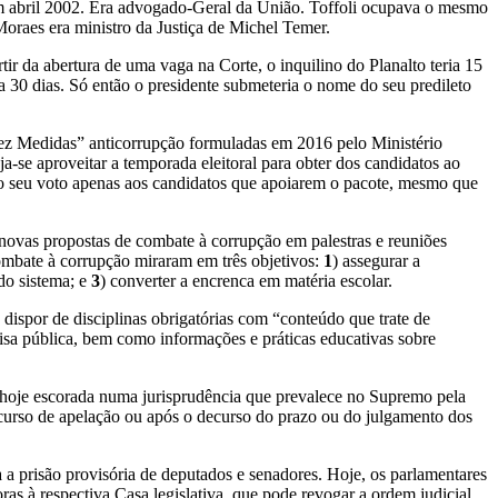
em abril 2002. Era advogado-Geral da União. Toffoli ocupava o mesmo
oraes era ministro da Justiça de Michel Temer.
tir da abertura de uma vaga na Corte, o inquilino do Planalto teria 15
 30 dias. Só então o presidente submeteria o nome do seu predileto
Dez Medidas” anticorrupção formuladas em 2016 pelo Ministério
a-se aproveitar a temporada eleitoral para obter dos candidatos ao
ar o seu voto apenas aos candidatos que apoiarem o pacote, mesmo que
s novas propostas de combate à corrupção em palestras e reuniões
combate à corrupção miraram em três objetivos:
1
) assegurar a
do sistema; e
3
) converter a encrenca em matéria escolar.
dispor de disciplinas obrigatórias com “conteúdo que trate de
coisa pública, bem como informações e práticas educativas sobre
 hoje escorada numa jurisprudência que prevalece no Supremo pela
 recurso de apelação ou após o decurso do prazo ou do julgamento dos
za a prisão provisória de deputados e senadores. Hoje, os parlamentares
s à respectiva Casa legislativa, que pode revogar a ordem judicial