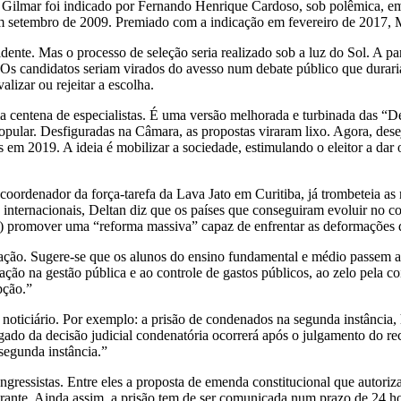
” Gilmar foi indicado por Fernando Henrique Cardoso, sob polêmica, 
m setembro de 2009. Premiado com a indicação em fevereiro de 2017, M
ente. Mas o processo de seleção seria realizado sob a luz do Sol. A par
 Os candidatos seriam virados do avesso num debate público que duraria
lizar ou rejeitar a escolha.
ma centena de especialistas. É uma versão melhorada e turbinada das “
pular. Desfiguradas na Câmara, as propostas viraram lixo. Agora, desej
as em 2019. A ideia é mobilizar a sociedade, estimulando o eleitor a d
 coordenador da força-tarefa da Lava Jato em Curitiba, já trombeteia a
 internacionais, Deltan diz que os países que conseguiram evoluir no 
) promover uma “reforma massiva” capaz de enfrentar as deformações 
cação. Sugere-se que os alunos do ensino fundamental e médio passem a 
ipação na gestão pública e ao controle de gastos públicos, ao zelo pela 
pção.”
noticiário. Por exemplo: a prisão de condenados na segunda instância,
julgado da decisão judicial condenatória ocorrerá após o julgamento do
segunda instância.”
ongressistas. Entre eles a proposta de emenda constitucional que autori
nte. Ainda assim, a prisão tem de ser comunicada num prazo de 24 hora