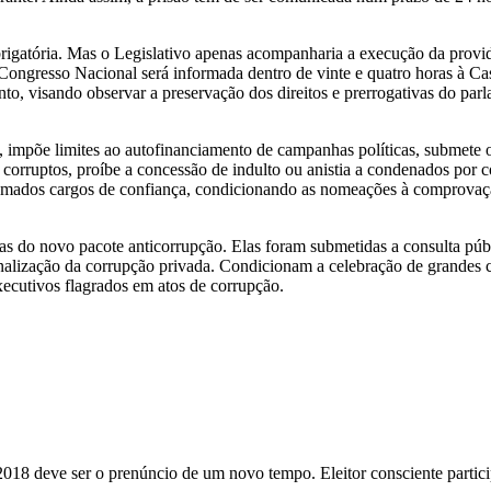
gatória. Mas o Legislativo apenas acompanharia a execução da providên
ngresso Nacional será informada dentro de vinte e quatro horas à Casa 
, visando observar a preservação dos direitos e prerrogativas do parl
l, impõe limites ao autofinanciamento de campanhas políticas, submete os
 corruptos, proíbe a concessão de indulto ou anistia a condenados por c
chamados cargos de confiança, condicionando as nomeações à comprovaç
as do novo pacote anticorrupção. Elas foram submetidas a consulta públi
nalização da corrupção privada. Condicionam a celebração de grandes 
cutivos flagrados em atos de corrupção.
 2018 deve ser o prenúncio de um novo tempo. Eleitor consciente parti