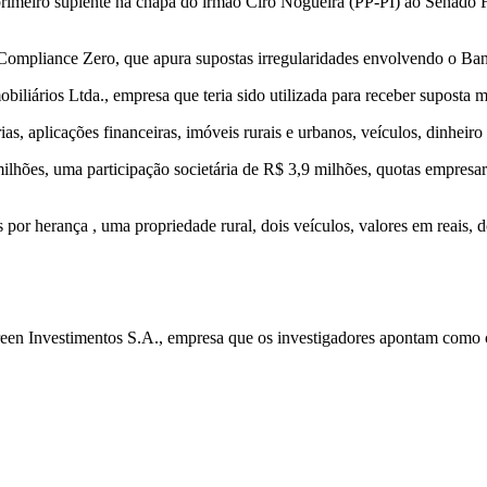
primeiro suplente na chapa do irmão Ciro Nogueira (PP-PI) ao Senado F
Compliance Zero, que apura supostas irregularidades envolvendo o Ba
biliários Ltda.,
empresa que teria sido utilizada para receber suposta
as, aplicações financeiras, imóveis rurais e urbanos, veículos, dinheiro
milhões, uma participação societária de R$ 3,9 milhões, quotas empresa
por herança , uma propriedade rural, dois veículos, valores em reais, d
een Investimentos S.A., empresa que os investigadores apontam como 