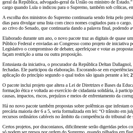
geral da República, advogado-geral da União ou ministro de Estado.
cargo quando Lula o indicou para o Supremo, também sob críticas, e
A escolha dos ministros do Supremo continuaria sendo feita pelo presid
dias para divulgar uma lista com cinco nomes cogitados para o cargo.
ao crivo do Senado, que continuaria dando a palavra final, podendo ava
Elaborado durante um ano, o novo pacote traz as digitais de quase u
Público Federal e enviadas ao Congresso como projeto de iniciativa po
Legislativo o compromisso de debater, aperfeiçoar e votar as propost
façam restrição a uma ou outra proposição.
Entusiasta da iniciativa, o procurador da República Deltan Dallagnol,
fechadas. Ele participou da elaboração. Escorando-se em experiências
aplicação do princípio segundo o qual todos são iguais perante a lei;
2
O pacote inclui projeto que altera a Lei de Diretrizes e Bases da Edu
formação ética e voltada ao exercício de cidadania solidária, à partic
causas, impactos, riscos, prejuízos e meios de enfrentamento da corru
Há no novo pacote também propostas sobre polêmicas que infestam o 
precária maioria der 6 a 5, seria formalizada em lei: “O trânsito em 
recursos ordinários cabíveis no âmbito da competência do tribunal de 
Certos projetos, por draconianos, dificilmente serão digeridas pelos c
só podem ser presos por ordem do Supremo, quando pilhados em flagra