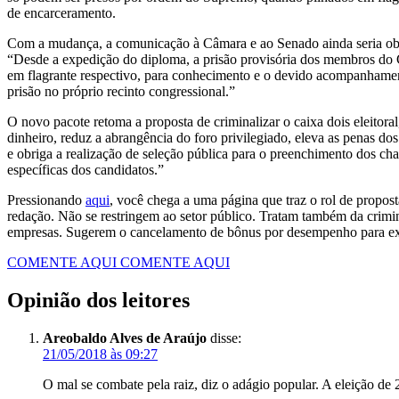
de encarceramento.
Com a mudança, a comunicação à Câmara e ao Senado ainda seria obri
“Desde a expedição do diploma, a prisão provisória dos membros do Co
em flagrante respectivo, para conhecimento e o devido acompanhamento
prisão no próprio recinto congressional.”
O novo pacote retoma a proposta de criminalizar o caixa dois eleitora
dinheiro, reduz a abrangência do foro privilegiado, eleva as penas dos
e obriga a realização de seleção pública para o preenchimento dos 
específicas dos candidatos.”
Pressionando
aqui
, você chega a uma página que traz o rol de propost
redação. Não se restringem ao setor público. Tratam também da crimi
empresas. Sugerem o cancelamento de bônus por desempenho para exe
COMENTE AQUI
COMENTE AQUI
Opinião dos leitores
Areobaldo Alves de Araújo
disse:
21/05/2018 às 09:27
O mal se combate pela raiz, diz o adágio popular. A eleição de