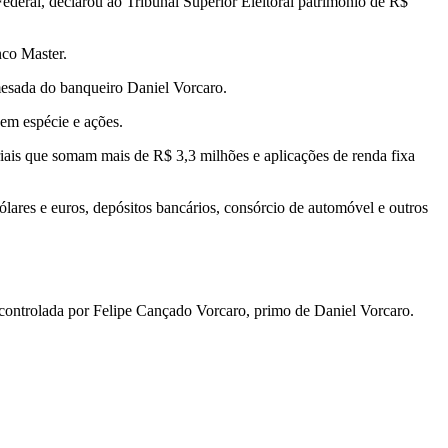
ederal, d
eclarou ao Tribunal Superior Eleitoral patrimônio de R$
nco Master.
 mesada do banqueiro Daniel Vorcaro
.
 em espécie e ações.
riais que somam mais de R$ 3,3 milhões e aplicações de renda fixa
ólares e euros, depósitos bancários, consórcio de automóvel e outros
controlada por Felipe Cançado Vorcaro, primo de Daniel Vorcaro.