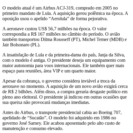
O modelo atual é um Airbus ACJ-319, comprado em 2005 no
primeiro mandato de Lula. A aquisição gerou polêmica na época. A
oposição usou o apelido “Aerolula” de forma pejorativa.
A aeronave custou US$ 56,7 milhões na época. O valor
correspondia a R$ 167 milhões no câmbio do período. O avião
também transportou Dilma Rousseff (PT), Michel Temer (MDB) e
Jair Bolsonaro (PL).
A insatisfação de Lula e da primeira-dama do país, Janja da Silva,
com o modelo é antiga. O presidente deseja um equipamento com
maior autonomia para voos internacionais. Ele também quer mais
espaço para reuniões, área VIP e um quarto maior.
Apesar da cobrança, o governo considera inviável a troca da
aeronave no momento. A aquisição de um novo avião exigirá cerca
de R$ 2 bilhões. Além disso, a compra geraria desgaste político em
pleno ano eleitoral. O presidente já indicou em outras ocasiões que
sua queixa não provocará mudanças imediatas.
Antes do Airbus, o transporte presidencial cabia ao Boeing 707,
apelidado de “Sucatão”. O modelo foi adquirido em 1986 no
governo José Sarney. Ele acabou aposentado pelo alto custo de
manutenção e consumo elevado.