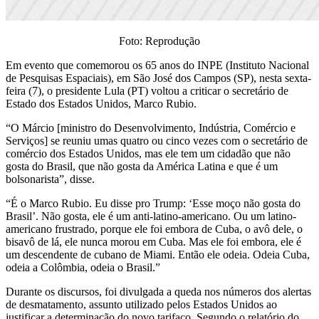
Foto: Reprodução
Em evento que comemorou os 65 anos do INPE (Instituto Nacional
de Pesquisas Espaciais), em São José dos Campos (SP), nesta sexta-
feira (7), o presidente Lula (PT) voltou a criticar o secretário de
Estado dos Estados Unidos, Marco Rubio.
“O Márcio [ministro do Desenvolvimento, Indústria, Comércio e
Serviços] se reuniu umas quatro ou cinco vezes com o secretário de
comércio dos Estados Unidos, mas ele tem um cidadão que não
gosta do Brasil, que não gosta da América Latina e que é um
bolsonarista”, disse.
“É o Marco Rubio. Eu disse pro Trump: ‘Esse moço não gosta do
Brasil’. Não gosta, ele é um anti-latino-americano. Ou um latino-
americano frustrado, porque ele foi embora de Cuba, o avô dele, o
bisavô de lá, ele nunca morou em Cuba. Mas ele foi embora, ele é
um descendente de cubano de Miami. Então ele odeia. Odeia Cuba,
odeia a Colômbia, odeia o Brasil.”
Durante os discursos, foi divulgada a queda nos números dos alertas
de desmatamento, assunto utilizado pelos Estados Unidos ao
justificar a determinação do novo tarifaço. Segundo o relatório do