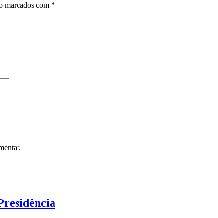
ão marcados com
*
mentar.
Presidência