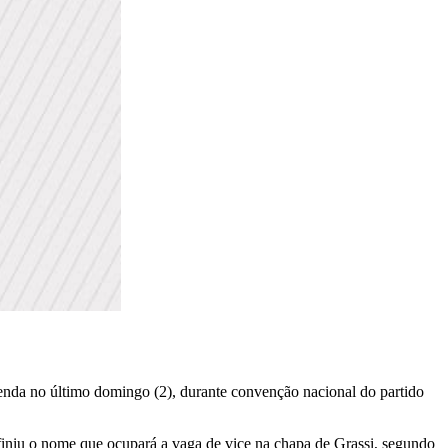
genda no último domingo (2), durante convenção nacional do partido
finiu o nome que ocupará a vaga de vice na chapa de Grassi, segundo