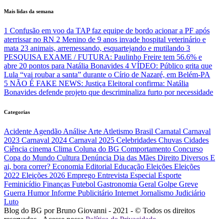
Mais lidas da semana
1
Confusão em voo da TAP faz equipe de bordo acionar a PF após
aterrissar no RN
2
Menino de 9 anos invade hospital veterinário e
mata 23 animais, arremessando, esquartejando e mutilando
3
PESQUISA EXAME / FUTURA: Paulinho Freire tem 56.6% e
abre 20 pontos para Natália Bonavides
4
VÍDEO: Público grita que
Lula “vai roubar a santa” durante o Círio de Nazaré, em Belém-PA
5
NÃO É FAKE NEWS: Justiça Eleitoral confirma: Natália
Bonavides defende projeto que descriminaliza furto por necessidade
Categorias
Acidente
Agendão
Análise
Arte
Atletismo
Brasil
Carnatal
Carnaval
2023
Carnaval 2024
Carnaval 2025
Celebridades
Chuvas
Cidades
Ciência
cinema
Clima
Coluna do BG
Comportamento
Concurso
Copa do Mundo
Cultura
Denúncia
Dia das Mães
Direito
Diversos
E
ai, bora correr?
Economia
Editorial
Educação
Eleições
Eleições
2022
Eleições 2026
Emprego
Entrevista
Especial
Esporte
Feminicídio
Finanças
Futebol
Gastronomia
Geral
Golpe
Greve
Guerra
Humor
Informe Publicitário
Internet
Jornalismo
Judiciário
Luto
Blog do BG por Bruno Giovanni - 2021 - © Todos os direitos