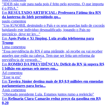
"IDEB não vale para nada pois é feito pelo governo. O que importa
é o PISA."
Em
RESULTADO ARTIFICIAL: Professora Fátima tira RN
da lanterna do Ideb permitindo qu...
paulo
comentou
"Um IGNOBIL destruindo o País e os seus asseclas tudo de cocorás
bajulando este individuo desqualificado, jogando o Pais no
precipício, deve ter lev..."
Em
Após Putin e Xi Jinping, Lula avalia telefonema para
Trump
Lima
comentou
"Essa previdência do RN é uma pirâmide, só recebe ou vai receber
aqueles que estão na cabeça. Tem que ser feita um reforma da
previdência de vergonh..."
Em
ROMBO DA PREVIDÊNCIA: Déficit do RN já supera R$
1 bilhão em apenas seis meses em...
Ad
comentou
"Esse ja era"
Em
Taveira Júnior destina mais de R$ 8,9 milhões em emendas
parlamentares para forta...
Assis
comentou
"Obrigado presidente Lula. Estamos juntos rumo a reeleição"
Em
Refinaria Clara Camarão reduz preço da gasolina em R$
0,20