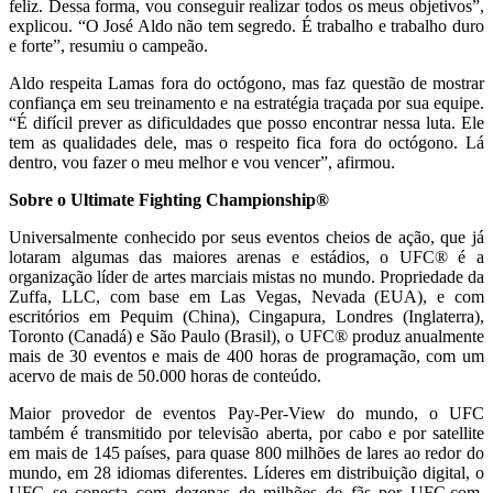
feliz. Dessa forma, vou conseguir realizar todos os meus objetivos”,
explicou. “O José Aldo não tem segredo. É trabalho e trabalho duro
e forte”, resumiu o campeão.
Aldo respeita Lamas fora do octógono, mas faz questão de mostrar
confiança em seu treinamento e na estratégia traçada por sua equipe.
“É difícil prever as dificuldades que posso encontrar nessa luta. Ele
tem as qualidades dele, mas o respeito fica fora do octógono. Lá
dentro, vou fazer o meu melhor e vou vencer”, afirmou.
Sobre o Ultimate Fighting Championship®
Universalmente conhecido por seus eventos cheios de ação, que já
lotaram algumas das maiores arenas e estádios, o UFC® é a
organização líder de artes marciais mistas no mundo. Propriedade da
Zuffa, LLC, com base em Las Vegas, Nevada (EUA), e com
escritórios em Pequim (China), Cingapura, Londres (Inglaterra),
Toronto (Canadá) e São Paulo (Brasil), o UFC® produz anualmente
mais de 30 eventos e mais de 400 horas de programação, com um
acervo de mais de 50.000 horas de conteúdo.
Maior provedor de eventos Pay-Per-View do mundo, o UFC
também é transmitido por televisão aberta, por cabo e por satellite
em mais de 145 países, para quase 800 milhões de lares ao redor do
mundo, em 28 idiomas diferentes. Líderes em distribuição digital, o
UFC se conecta com dezenas de milhões de fãs por UFC.com,