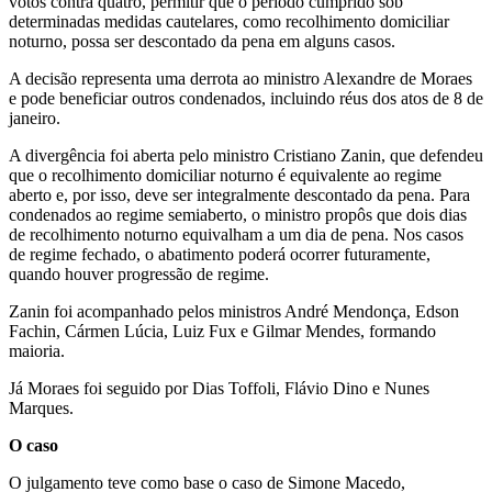
votos contra quatro, permitir que o período cumprido sob
determinadas medidas cautelares, como recolhimento domiciliar
noturno, possa ser descontado da pena em alguns casos.
A decisão representa uma derrota ao ministro Alexandre de Moraes
e pode beneficiar outros condenados, incluindo réus dos atos de 8 de
janeiro.
A divergência foi aberta pelo ministro Cristiano Zanin, que defendeu
que o recolhimento domiciliar noturno é equivalente ao regime
aberto e, por isso, deve ser integralmente descontado da pena. Para
condenados ao regime semiaberto, o ministro propôs que dois dias
de recolhimento noturno equivalham a um dia de pena. Nos casos
de regime fechado, o abatimento poderá ocorrer futuramente,
quando houver progressão de regime.
Zanin foi acompanhado pelos ministros André Mendonça, Edson
Fachin, Cármen Lúcia, Luiz Fux e Gilmar Mendes, formando
maioria.
Já Moraes foi seguido por Dias Toffoli, Flávio Dino e Nunes
Marques.
O caso
O julgamento teve como base o caso de Simone Macedo,