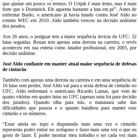
que ajustar um pouco os treinos. O Urijah é mais lento, mas é mais
forte que o Dominick. Ele aguenta bastante a luta em pé”. Antes de
enfrentar Barão, o americano já havia lutado contra José Aldo no
extinto WEC em 2010. Aldo também venceu na decisão unânime
dos jurados.
Aos 26 anos, o potiguar tem a maior sequência invicta do UFC: 32
lutas seguidas. Renan tem apenas uma derrota na carreira; o revés
aconteceu em sua estreia como lutador profissional, em 2005, por
decisão unânime.
José Aldo confiante em manter atual maior sequência de defesas
de cinturão
Também com apenas uma derrota na carreira e em uma sequência de
16 lutas sem perder, José Aldo vai para a sexta defesa de cinturão no
UFC. Aldo enfrentará o americano Ricardo Lamas, que vem de
quatro vitórias em quatro lutas no UFC (apenas uma foi para decisão
dos jurados). Quando olha para trás, o manauara sabe das
dificuldades que passou e o quanto batalhou para manter esse
cinturão e os números.
“Estar ainda no topo e disputando mais uma vez o cinturão
representa poder entrar no octógono e fazer mais uma vez o que eu
gosto de fazer. É poder mostrar meu trabalho e ser cada vez mais