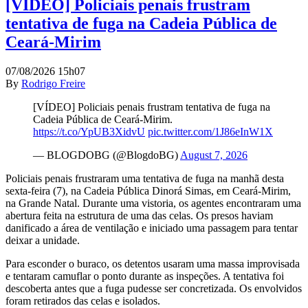
[VÍDEO] Policiais penais frustram
tentativa de fuga na Cadeia Pública de
Ceará-Mirim
07/08/2026 15h07
By
Rodrigo Freire
[VÍDEO] Policiais penais frustram tentativa de fuga na
Cadeia Pública de Ceará-Mirim.
https://t.co/YpUB3XidvU
pic.twitter.com/1J86eInW1X
— BLOGDOBG (@BlogdoBG)
August 7, 2026
Policiais penais frustraram uma tentativa de fuga na manhã desta
sexta-feira (7), na Cadeia Pública Dinorá Simas, em Ceará-Mirim,
na Grande Natal. Durante uma vistoria, os agentes encontraram uma
abertura feita na estrutura de uma das celas. Os presos haviam
danificado a área de ventilação e iniciado uma passagem para tentar
deixar a unidade.
Para esconder o buraco, os detentos usaram uma massa improvisada
e tentaram camuflar o ponto durante as inspeções. A tentativa foi
descoberta antes que a fuga pudesse ser concretizada. Os envolvidos
foram retirados das celas e isolados.