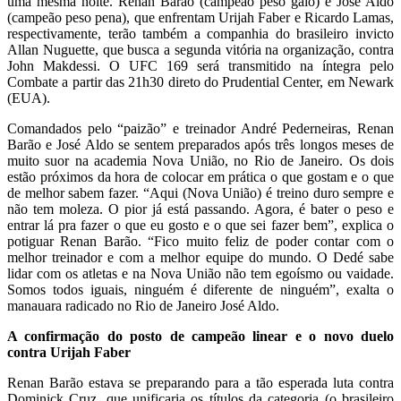
uma mesma noite. Renan Barão (campeão peso galo) e José Aldo
(campeão peso pena), que enfrentam Urijah Faber e Ricardo Lamas,
respectivamente, terão também a companhia do brasileiro invicto
Allan Nuguette, que busca a segunda vitória na organização, contra
John Makdessi. O UFC 169 será transmitido na íntegra pelo
Combate a partir das 21h30 direto do Prudential Center, em Newark
(EUA).
Comandados pelo “paizão” e treinador André Pederneiras, Renan
Barão e José Aldo se sentem preparados após três longos meses de
muito suor na academia Nova União, no Rio de Janeiro. Os dois
estão próximos da hora de colocar em prática o que gostam e o que
de melhor sabem fazer. “Aqui (Nova União) é treino duro sempre e
não tem moleza. O pior já está passando. Agora, é bater o peso e
entrar lá pra fazer o que eu gosto e o que sei fazer bem”, explica o
potiguar Renan Barão. “Fico muito feliz de poder contar com o
melhor treinador e com a melhor equipe do mundo. O Dedé sabe
lidar com os atletas e na Nova União não tem egoísmo ou vaidade.
Somos todos iguais, ninguém é diferente de ninguém”, exalta o
manauara radicado no Rio de Janeiro José Aldo.
A confirmação do posto de campeão linear e o novo duelo
contra Urijah Faber
Renan Barão estava se preparando para a tão esperada luta contra
Dominick Cruz, que unificaria os títulos da categoria (o brasileiro