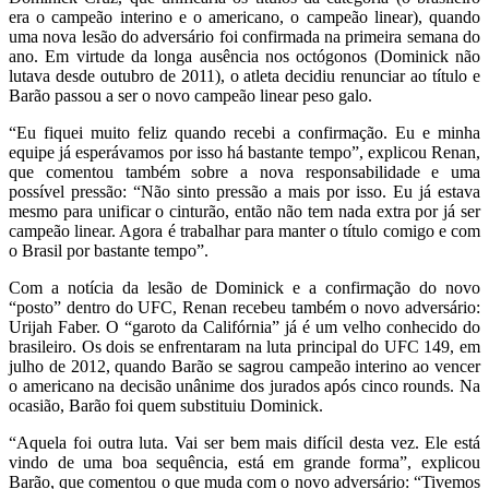
era o campeão interino e o americano, o campeão linear), quando
uma nova lesão do adversário foi confirmada na primeira semana do
ano. Em virtude da longa ausência nos octógonos (Dominick não
lutava desde outubro de 2011), o atleta decidiu renunciar ao título e
Barão passou a ser o novo campeão linear peso galo.
“Eu fiquei muito feliz quando recebi a confirmação. Eu e minha
equipe já esperávamos por isso há bastante tempo”, explicou Renan,
que comentou também sobre a nova responsabilidade e uma
possível pressão: “Não sinto pressão a mais por isso. Eu já estava
mesmo para unificar o cinturão, então não tem nada extra por já ser
campeão linear. Agora é trabalhar para manter o título comigo e com
o Brasil por bastante tempo”.
Com a notícia da lesão de Dominick e a confirmação do novo
“posto” dentro do UFC, Renan recebeu também o novo adversário:
Urijah Faber. O “garoto da Califórnia” já é um velho conhecido do
brasileiro. Os dois se enfrentaram na luta principal do UFC 149, em
julho de 2012, quando Barão se sagrou campeão interino ao vencer
o americano na decisão unânime dos jurados após cinco rounds. Na
ocasião, Barão foi quem substituiu Dominick.
“Aquela foi outra luta. Vai ser bem mais difícil desta vez. Ele está
vindo de uma boa sequência, está em grande forma”, explicou
Barão, que comentou o que muda com o novo adversário: “Tivemos