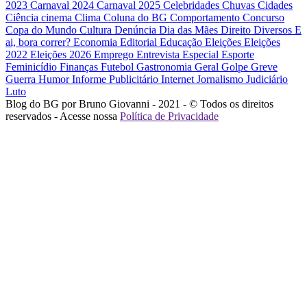
2023
Carnaval 2024
Carnaval 2025
Celebridades
Chuvas
Cidades
Ciência
cinema
Clima
Coluna do BG
Comportamento
Concurso
Copa do Mundo
Cultura
Denúncia
Dia das Mães
Direito
Diversos
E
ai, bora correr?
Economia
Editorial
Educação
Eleições
Eleições
2022
Eleições 2026
Emprego
Entrevista
Especial
Esporte
Feminicídio
Finanças
Futebol
Gastronomia
Geral
Golpe
Greve
Guerra
Humor
Informe Publicitário
Internet
Jornalismo
Judiciário
Luto
Blog do BG por Bruno Giovanni - 2021 - © Todos os direitos
reservados - Acesse nossa
Política de Privacidade