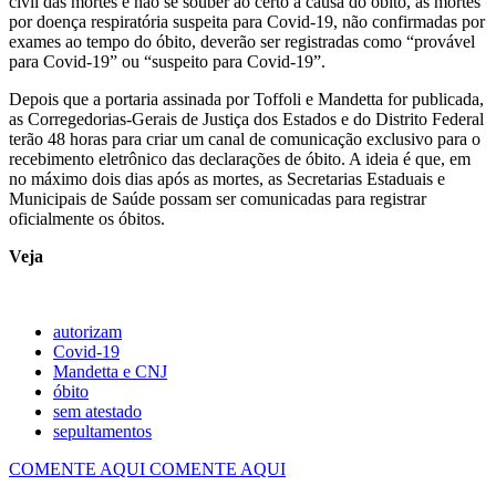
civil das mortes e não se souber ao certo a causa do óbito, as mortes
por doença respiratória suspeita para Covid-19, não confirmadas por
exames ao tempo do óbito, deverão ser registradas como “provável
para Covid-19” ou “suspeito para Covid-19”.
Depois que a portaria assinada por Toffoli e Mandetta for publicada,
as Corregedorias-Gerais de Justiça dos Estados e do Distrito Federal
terão 48 horas para criar um canal de comunicação exclusivo para o
recebimento eletrônico das declarações de óbito. A ideia é que, em
no máximo dois dias após as mortes, as Secretarias Estaduais e
Municipais de Saúde possam ser comunicadas para registrar
oficialmente os óbitos.
Veja
autorizam
Covid-19
Mandetta e CNJ
óbito
sem atestado
sepultamentos
COMENTE AQUI
COMENTE AQUI