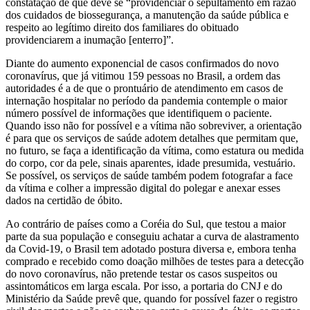
constatação de que deve se “providenciar o sepultamento em razão
dos cuidados de biossegurança, a manutenção da saúde pública e
respeito ao legítimo direito dos familiares do obituado
providenciarem a inumação [enterro]”.
Diante do aumento exponencial de casos confirmados do novo
coronavírus, que já vitimou 159 pessoas no Brasil, a ordem das
autoridades é a de que o prontuário de atendimento em casos de
internação hospitalar no período da pandemia contemple o maior
número possível de informações que identifiquem o paciente.
Quando isso não for possível e a vítima não sobreviver, a orientação
é para que os serviços de saúde adotem detalhes que permitam que,
no futuro, se faça a identificação da vítima, como estatura ou medida
do corpo, cor da pele, sinais aparentes, idade presumida, vestuário.
Se possível, os serviços de saúde também podem fotografar a face
da vítima e colher a impressão digital do polegar e anexar esses
dados na certidão de óbito.
Ao contrário de países como a Coréia do Sul, que testou a maior
parte da sua população e conseguiu achatar a curva de alastramento
da Covid-19, o Brasil tem adotado postura diversa e, embora tenha
comprado e recebido como doação milhões de testes para a detecção
do novo coronavírus, não pretende testar os casos suspeitos ou
assintomáticos em larga escala. Por isso, a portaria do CNJ e do
Ministério da Saúde prevê que, quando for possível fazer o registro