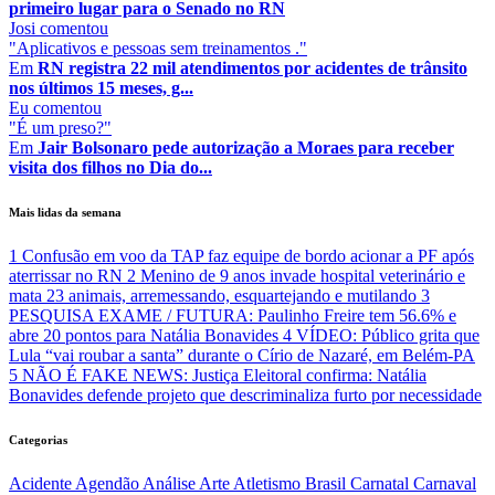
primeiro lugar para o Senado no RN
Josi
comentou
"Aplicativos e pessoas sem treinamentos ."
Em
RN registra 22 mil atendimentos por acidentes de trânsito
nos últimos 15 meses, g...
Eu
comentou
"É um preso?"
Em
Jair Bolsonaro pede autorização a Moraes para receber
visita dos filhos no Dia do...
Mais lidas da semana
1
Confusão em voo da TAP faz equipe de bordo acionar a PF após
aterrissar no RN
2
Menino de 9 anos invade hospital veterinário e
mata 23 animais, arremessando, esquartejando e mutilando
3
PESQUISA EXAME / FUTURA: Paulinho Freire tem 56.6% e
abre 20 pontos para Natália Bonavides
4
VÍDEO: Público grita que
Lula “vai roubar a santa” durante o Círio de Nazaré, em Belém-PA
5
NÃO É FAKE NEWS: Justiça Eleitoral confirma: Natália
Bonavides defende projeto que descriminaliza furto por necessidade
Categorias
Acidente
Agendão
Análise
Arte
Atletismo
Brasil
Carnatal
Carnaval