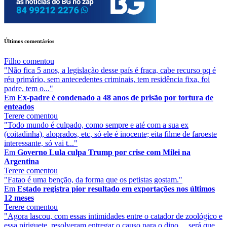
Últimos comentários
Filho
comentou
"Não fica 5 anos, a legislação desse país é fraca, cabe recurso pq é
réu primário, sem antecedentes criminais, tem residência fixa, foi
padre, tem o..."
Em
Ex-padre é condenado a 48 anos de prisão por tortura de
enteados
Terere
comentou
"Todo mundo é culpado, como sempre e até com a sua ex
(coitadinha), aloprados, etc, só ele é inocente; eita filme de faroeste
interessante, só vai t..."
Em
Governo Lula culpa Trump por crise com Milei na
Argentina
Terere
comentou
"Fatao é uma benção, da forma que os petistas gostam."
Em
Estado registra pior resultado em exportações nos últimos
12 meses
Terere
comentou
"Agora lascou, com essas intimidades entre o catador de zoológico e
essa piriguete, resolveram entregar o causo para o dino..., será que