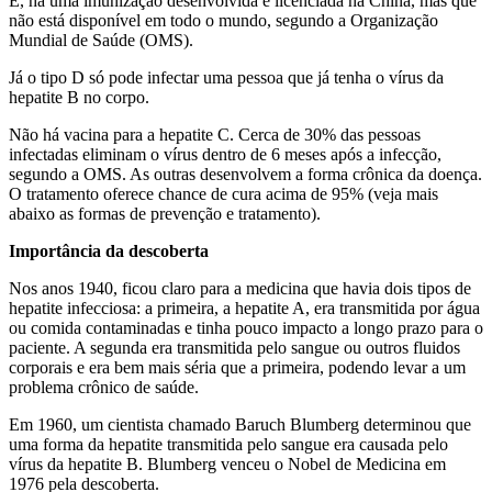
E, há uma imunização desenvolvida e licenciada na China, mas que
não está disponível em todo o mundo, segundo a Organização
Mundial de Saúde (OMS).
Já o tipo D só pode infectar uma pessoa que já tenha o vírus da
hepatite B no corpo.
Não há vacina para a hepatite C. Cerca de 30% das pessoas
infectadas eliminam o vírus dentro de 6 meses após a infecção,
segundo a OMS. As outras desenvolvem a forma crônica da doença.
O tratamento oferece chance de cura acima de 95% (veja mais
abaixo as formas de prevenção e tratamento).
Importância da descoberta
Nos anos 1940, ficou claro para a medicina que havia dois tipos de
hepatite infecciosa: a primeira, a hepatite A, era transmitida por água
ou comida contaminadas e tinha pouco impacto a longo prazo para o
paciente. A segunda era transmitida pelo sangue ou outros fluidos
corporais e era bem mais séria que a primeira, podendo levar a um
problema crônico de saúde.
Em 1960, um cientista chamado Baruch Blumberg determinou que
uma forma da hepatite transmitida pelo sangue era causada pelo
vírus da hepatite B. Blumberg venceu o Nobel de Medicina em
1976 pela descoberta.