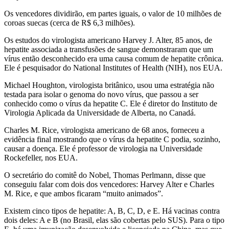
Os vencedores dividirão, em partes iguais, o valor de 10 milhões de
coroas suecas (cerca de R$ 6,3 milhões).
Os estudos do virologista americano Harvey J. Alter, 85 anos, de
hepatite associada a transfusões de sangue demonstraram que um
vírus então desconhecido era uma causa comum de hepatite crônica.
Ele é pesquisador do National Institutes of Health (NIH), nos EUA.
Michael Houghton, virologista britânico, usou uma estratégia não
testada para isolar o genoma do novo vírus, que passou a ser
conhecido como o vírus da hepatite C. Ele é diretor do Instituto de
Virologia Aplicada da Universidade de Alberta, no Canadá.
Charles M. Rice, virologista americano de 68 anos, forneceu a
evidência final mostrando que o vírus da hepatite C podia, sozinho,
causar a doença. Ele é professor de virologia na Universidade
Rockefeller, nos EUA.
O secretário do comitê do Nobel, Thomas Perlmann, disse que
conseguiu falar com dois dos vencedores: Harvey Alter e Charles
M. Rice, e que ambos ficaram “muito animados”.
Existem cinco tipos de hepatite: A, B, C, D, e E. Há vacinas contra
dois deles: A e B (no Brasil, elas são cobertas pelo SUS). Para o tipo