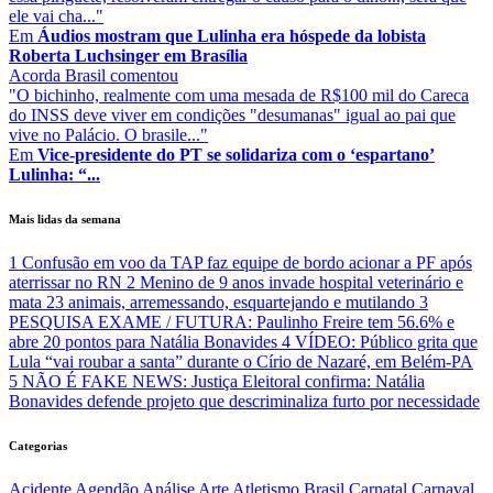
ele vai cha..."
Em
Áudios mostram que Lulinha era hóspede da lobista
Roberta Luchsinger em Brasília
Acorda Brasil
comentou
"O bichinho, realmente com uma mesada de R$100 mil do Careca
do INSS deve viver em condições "desumanas" igual ao pai que
vive no Palácio. O brasile..."
Em
Vice-presidente do PT se solidariza com o ‘espartano’
Lulinha: “...
Mais lidas da semana
1
Confusão em voo da TAP faz equipe de bordo acionar a PF após
aterrissar no RN
2
Menino de 9 anos invade hospital veterinário e
mata 23 animais, arremessando, esquartejando e mutilando
3
PESQUISA EXAME / FUTURA: Paulinho Freire tem 56.6% e
abre 20 pontos para Natália Bonavides
4
VÍDEO: Público grita que
Lula “vai roubar a santa” durante o Círio de Nazaré, em Belém-PA
5
NÃO É FAKE NEWS: Justiça Eleitoral confirma: Natália
Bonavides defende projeto que descriminaliza furto por necessidade
Categorias
Acidente
Agendão
Análise
Arte
Atletismo
Brasil
Carnatal
Carnaval