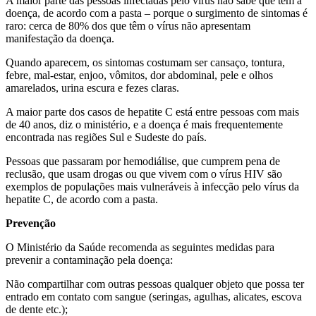
A maior parte das pessoas infectadas pelo vírus não sabe que tem a
doença, de acordo com a pasta – porque o surgimento de sintomas é
raro: cerca de 80% dos que têm o vírus não apresentam
manifestação da doença.
Quando aparecem, os sintomas costumam ser cansaço, tontura,
febre, mal-estar, enjoo, vômitos, dor abdominal, pele e olhos
amarelados, urina escura e fezes claras.
A maior parte dos casos de hepatite C está entre pessoas com mais
de 40 anos, diz o ministério, e a doença é mais frequentemente
encontrada nas regiões Sul e Sudeste do país.
Pessoas que passaram por hemodiálise, que cumprem pena de
reclusão, que usam drogas ou que vivem com o vírus HIV são
exemplos de populações mais vulneráveis à infecção pelo vírus da
hepatite C, de acordo com a pasta.
Prevenção
O Ministério da Saúde recomenda as seguintes medidas para
prevenir a contaminação pela doença:
Não compartilhar com outras pessoas qualquer objeto que possa ter
entrado em contato com sangue (seringas, agulhas, alicates, escova
de dente etc.);