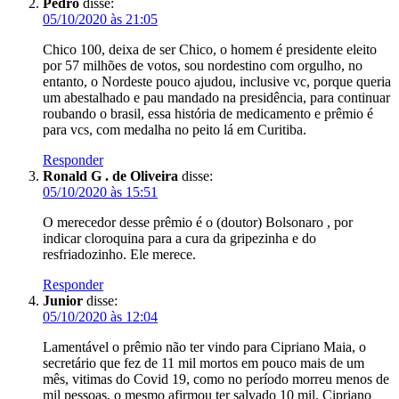
Pedro
disse:
05/10/2020 às 21:05
Chico 100, deixa de ser Chico, o homem é presidente eleito
por 57 milhões de votos, sou nordestino com orgulho, no
entanto, o Nordeste pouco ajudou, inclusive vc, porque queria
um abestalhado e pau mandado na presidência, para continuar
roubando o brasil, essa história de medicamento e prêmio é
para vcs, com medalha no peito lá em Curitiba.
Responder
Ronald G . de Oliveira
disse:
05/10/2020 às 15:51
O merecedor desse prêmio é o (doutor) Bolsonaro , por
indicar cloroquina para a cura da gripezinha e do
resfriadozinho. Ele merece.
Responder
Junior
disse:
05/10/2020 às 12:04
Lamentável o prêmio não ter vindo para Cipriano Maia, o
secretário que fez de 11 mil mortos em pouco mais de um
mês, vitimas do Covid 19, como no período morreu menos de
mil pessoas, o mesmo afirmou ter salvado 10 mil. Cipriano