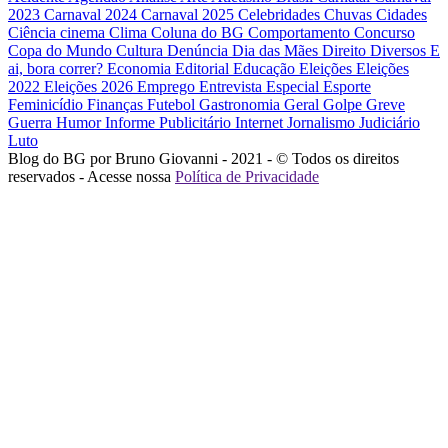
2023
Carnaval 2024
Carnaval 2025
Celebridades
Chuvas
Cidades
Ciência
cinema
Clima
Coluna do BG
Comportamento
Concurso
Copa do Mundo
Cultura
Denúncia
Dia das Mães
Direito
Diversos
E
ai, bora correr?
Economia
Editorial
Educação
Eleições
Eleições
2022
Eleições 2026
Emprego
Entrevista
Especial
Esporte
Feminicídio
Finanças
Futebol
Gastronomia
Geral
Golpe
Greve
Guerra
Humor
Informe Publicitário
Internet
Jornalismo
Judiciário
Luto
Blog do BG por Bruno Giovanni - 2021 - © Todos os direitos
reservados - Acesse nossa
Política de Privacidade