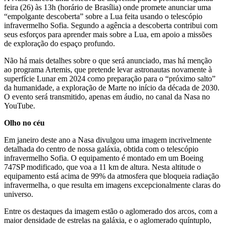
feira (26) às 13h (horário de Brasília) onde promete anunciar uma
“empolgante descoberta” sobre a Lua feita usando o telescópio
infravermelho Sofia. Segundo a agência a descoberta contribui com
seus esforços para aprender mais sobre a Lua, em apoio a missões
de exploração do espaço profundo.
Não há mais detalhes sobre o que será anunciado, mas há menção
ao programa Artemis, que pretende levar astronautas novamente à
superfície Lunar em 2024 como preparação para o “próximo salto”
da humanidade, a exploração de Marte no início da década de 2030.
O evento será transmitido, apenas em áudio, no canal da Nasa no
YouTube.
Olho no céu
Em janeiro deste ano a Nasa divulgou uma imagem incrivelmente
detalhada do centro de nossa galáxia, obtida com o telescópio
infravermelho Sofia. O equipamento é montado em um Boeing
747SP modificado, que voa a 11 km de altura. Nesta altitude o
equipamento está acima de 99% da atmosfera que bloqueia radiação
infravermelha, o que resulta em imagens excepcionalmente claras do
universo.
Entre os destaques da imagem estão o aglomerado dos arcos, com a
maior densidade de estrelas na galáxia, e o aglomerado quíntuplo,