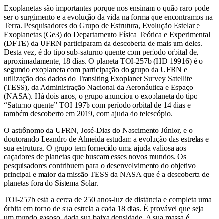
Exoplanetas são importantes porque nos ensinam o quão raro pode
ser o surgimento e a evolução da vida na forma que encontramos na
Terra. Pesquisadores do Grupo de Estrutura, Evolução Estelar e
Exoplanetas (Ge3) do Departamento Física Teórica e Experimental
(DFTE) da UFRN participaram da descoberta de mais um deles.
Desta vez, é do tipo sub-saturno quente com período orbital de,
aproximadamente, 18 dias. O planeta TOI-257b (HD 19916) é o
segundo exoplaneta com participação do grupo da UFRN e
utilização dos dados do Transiting Exoplanet Survey Satellite
(TESS), da Administração Nacional da Aeronáutica e Espaço
(NASA). Há dois anos, o grupo anunciou o exoplaneta do tipo
“Saturno quente” TOI 197b com período orbital de 14 dias e
também descoberto em 2019, com ajuda do telescópio.
O astrônomo da UFRN, José-Dias do Nascimento Júnior, e o
doutorando Leandro de Almeida estudam a evolução das estrelas e
sua estrutura. O grupo tem fornecido uma ajuda valiosa aos
caçadores de planetas que buscam esses novos mundos. Os
pesquisadores contribuem para o desenvolvimento do objetivo
principal e maior da missão TESS da NASA que é a descoberta de
planetas fora do Sistema Solar.
TOI-257b está a cerca de 250 anos-luz de distância e completa uma
órbita em torno de sua estrela a cada 18 dias. É provável que seja
um mundo gasoso, dada sua baixa densidade. A sua massa é