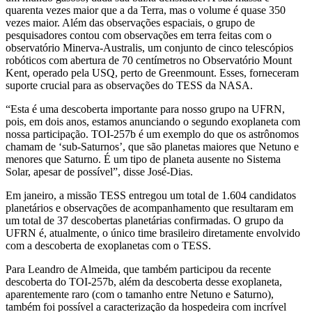
quarenta vezes maior que a da Terra, mas o volume é quase 350
vezes maior. Além das observações espaciais, o grupo de
pesquisadores contou com observações em terra feitas com o
observatório Minerva-Australis, um conjunto de cinco telescópios
robóticos com abertura de 70 centímetros no Observatório Mount
Kent, operado pela USQ, perto de Greenmount. Esses, forneceram
suporte crucial para as observações do TESS da NASA.
“Esta é uma descoberta importante para nosso grupo na UFRN,
pois, em dois anos, estamos anunciando o segundo exoplaneta com
nossa participação. TOI-257b é um exemplo do que os astrônomos
chamam de ‘sub-Saturnos’, que são planetas maiores que Netuno e
menores que Saturno. É um tipo de planeta ausente no Sistema
Solar, apesar de possível”, disse José-Dias.
Em janeiro, a missão TESS entregou um total de 1.604 candidatos
planetários e observações de acompanhamento que resultaram em
um total de 37 descobertas planetárias confirmadas. O grupo da
UFRN é, atualmente, o único time brasileiro diretamente envolvido
com a descoberta de exoplanetas com o TESS.
Para Leandro de Almeida, que também participou da recente
descoberta do TOI-257b, além da descoberta desse exoplaneta,
aparentemente raro (com o tamanho entre Netuno e Saturno),
também foi possível a caracterização da hospedeira com incrível