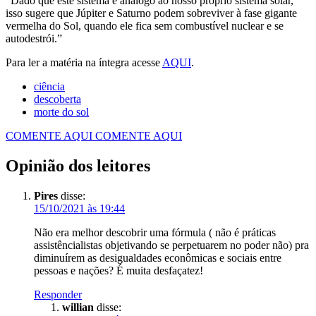
“Dado que este sistema é análogo ao nosso próprio sistema solar,
isso sugere que Júpiter e Saturno podem sobreviver à fase gigante
vermelha do Sol, quando ele fica sem combustível nuclear e se
autodestrói.”
Para ler a matéria na íntegra acesse
AQUI
.
ciência
descoberta
morte do sol
COMENTE AQUI
COMENTE AQUI
Opinião dos leitores
Pires
disse:
15/10/2021 às 19:44
Não era melhor descobrir uma fórmula ( não é práticas
assistêncialistas objetivando se perpetuarem no poder não) pra
diminuírem as desigualdades econômicas e sociais entre
pessoas e nações? É muita desfaçatez!
Responder
willian
disse: