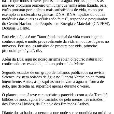
básico que todos os seres precisam é a água. Por isso, que essas
missões procuram primeiro um lugar que tenha água líquida, para
então procurar por indícios mais sofisticados de vida, como por
exemplo as moléculas orgânicas, DNA, RNA, lipídios ou outras
moléculas das quais as células são feitas”, responde o pesquisador
do Centro Nacional de Pesquisa em Energia e Materiais (CNPEM),
Douglas Galante.
Para ele, a água é um ”fator fundamental da vida como a gente
conhece aqui, e muito provavelmente da vida em outros lugares no
universo. Por isso, as missões de procura por vida, primeiro
procuram por água”, diz.
Além da Lua, aqui no nosso sistema solar, o recurso natural foi
confirmado em estado líquido no polo sul de Marte.
Segundo estudos de um grupo de italianos publicados na revista
Science, existem bolsões de água no Planeta Vermelho de forma
intermitente. Antes, as pesquisas mostravam a água na forma de
gelo, que derretia na superfície apenas durante o verão.
O planeta, que já teve características parecidas com as da Terra há
bilhões de anos, agora é o caminho de pelo menos três missões –
dos Estados Unidos, da China e dos Emirados Árabes.
Diante dos achados, a pergunta que pode ser respondida na próxima