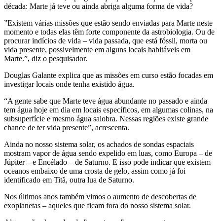
década: Marte já teve ou ainda abriga alguma forma de vida?
”Existem várias missões que estão sendo enviadas para Marte neste
momento e todas elas têm forte componente da astrobiologia. Ou de
procurar indícios de vida – vida passada, que está fóssil, morta ou
vida presente, possivelmente em alguns locais habitáveis em
Marte.”, diz o pesquisador.
Douglas Galante explica que as missões em curso estão focadas em
investigar locais onde tenha existido água.
“A gente sabe que Marte teve água abundante no passado e ainda
tem água hoje em dia em locais específicos, em algumas colinas, na
subsuperfície e mesmo água salobra. Nessas regiões existe grande
chance de ter vida presente”, acrescenta.
Ainda no nosso sistema solar, os achados de sondas espaciais
mostram vapor de água sendo expelido em luas, como Europa – de
Júpiter – e Encélado – de Saturno. E isso pode indicar que existem
oceanos embaixo de uma crosta de gelo, assim como já foi
identificado em Titã, outra lua de Saturno.
Nos últimos anos também vimos o aumento de descobertas de
exoplanetas – aqueles que ficam fora do nosso sistema solar.