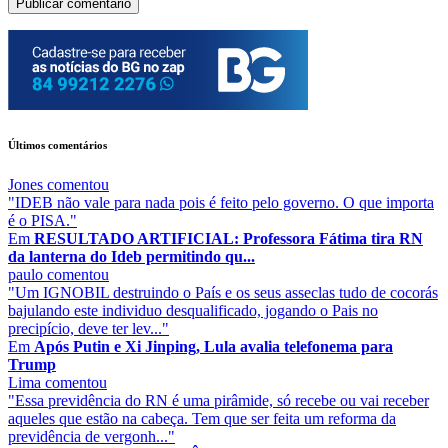
Últimos comentários
Jones
comentou
"IDEB não vale para nada pois é feito pelo governo. O que importa
é o PISA."
Em
RESULTADO ARTIFICIAL: Professora Fátima tira RN
da lanterna do Ideb permitindo qu...
paulo
comentou
"Um IGNOBIL destruindo o País e os seus asseclas tudo de cocorás
bajulando este individuo desqualificado, jogando o Pais no
precipício, deve ter lev..."
Em
Após Putin e Xi Jinping, Lula avalia telefonema para
Trump
Lima
comentou
"Essa previdência do RN é uma pirâmide, só recebe ou vai receber
aqueles que estão na cabeça. Tem que ser feita um reforma da
previdência de vergonh..."