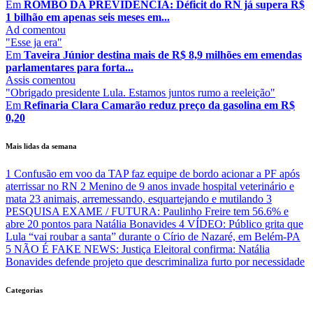
Em
ROMBO DA PREVIDÊNCIA: Déficit do RN já supera R$
1 bilhão em apenas seis meses em...
Ad
comentou
"Esse ja era"
Em
Taveira Júnior destina mais de R$ 8,9 milhões em emendas
parlamentares para forta...
Assis
comentou
"Obrigado presidente Lula. Estamos juntos rumo a reeleição"
Em
Refinaria Clara Camarão reduz preço da gasolina em R$
0,20
Mais lidas da semana
1
Confusão em voo da TAP faz equipe de bordo acionar a PF após
aterrissar no RN
2
Menino de 9 anos invade hospital veterinário e
mata 23 animais, arremessando, esquartejando e mutilando
3
PESQUISA EXAME / FUTURA: Paulinho Freire tem 56.6% e
abre 20 pontos para Natália Bonavides
4
VÍDEO: Público grita que
Lula “vai roubar a santa” durante o Círio de Nazaré, em Belém-PA
5
NÃO É FAKE NEWS: Justiça Eleitoral confirma: Natália
Bonavides defende projeto que descriminaliza furto por necessidade
Categorias