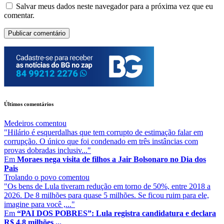
Salvar meus dados neste navegador para a próxima vez que eu
comentar.
Últimos comentários
Medeiros
comentou
"Hilário é esquerdalhas que tem corrupto de estimação falar em
corrupção. O único que foi condenado em três instâncias com
provas dobradas inclusiv..."
Em
Moraes nega visita de filhos a Jair Bolsonaro no Dia dos
Pais
Trolando o povo
comentou
"Os bens de Lula tiveram redução em torno de 50%, entre 2018 a
2026. De 8 milhões para quase 5 milhões. Se ficou ruim para ele,
imagine para você ,..."
Em
“PAI DOS POBRES”: Lula registra candidatura e declara
R$ 4,8 milhões ...