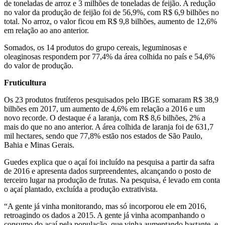
de toneladas de arroz e 3 milhões de toneladas de feijão. A redução
no valor da produção de feijão foi de 56,9%, com R$ 6,9 bilhões no
total. No arroz, o valor ficou em R$ 9,8 bilhões, aumento de 12,6%
em relação ao ano anterior.
Somados, os 14 produtos do grupo cereais, leguminosas e
oleaginosas respondem por 77,4% da área colhida no país e 54,6%
do valor de produção.
Fruticultura
Os 23 produtos frutíferos pesquisados pelo IBGE somaram R$ 38,9
bilhões em 2017, um aumento de 4,6% em relação a 2016 e um
novo recorde. O destaque é a laranja, com R$ 8,6 bilhões, 2% a
mais do que no ano anterior. A área colhida de laranja foi de 631,7
mil hectares, sendo que 77,8% estão nos estados de São Paulo,
Bahia e Minas Gerais.
Guedes explica que o açaí foi incluído na pesquisa a partir da safra
de 2016 e apresenta dados surpreendentes, alcançando o posto de
terceiro lugar na produção de frutas. Na pesquisa, é levado em conta
o açaí plantado, excluída a produção extrativista.
“A gente já vinha monitorando, mas só incorporou ele em 2016,
retroagindo os dados a 2015. A gente já vinha acompanhando o
consumo do açaí pela população, que vinha aumentando bastante, e