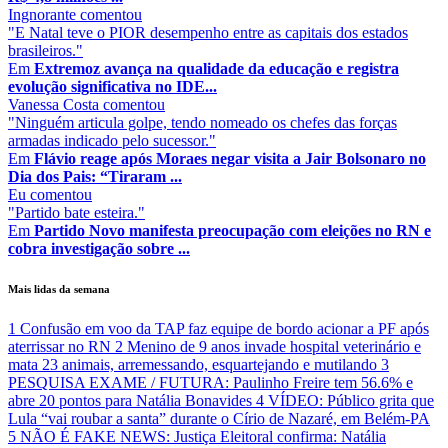
Ingnorante
comentou
"E Natal teve o PIOR desempenho entre as capitais dos estados
brasileiros."
Em
Extremoz avança na qualidade da educação e registra
evolução significativa no IDE...
Vanessa Costa
comentou
"Ninguém articula golpe, tendo nomeado os chefes das forças
armadas indicado pelo sucessor."
Em
Flávio reage após Moraes negar visita a Jair Bolsonaro no
Dia dos Pais: “Tiraram ...
Eu
comentou
"Partido bate esteira."
Em
Partido Novo manifesta preocupação com eleições no RN e
cobra investigação sobre ...
Mais lidas da semana
1
Confusão em voo da TAP faz equipe de bordo acionar a PF após
aterrissar no RN
2
Menino de 9 anos invade hospital veterinário e
mata 23 animais, arremessando, esquartejando e mutilando
3
PESQUISA EXAME / FUTURA: Paulinho Freire tem 56.6% e
abre 20 pontos para Natália Bonavides
4
VÍDEO: Público grita que
Lula “vai roubar a santa” durante o Círio de Nazaré, em Belém-PA
5
NÃO É FAKE NEWS: Justiça Eleitoral confirma: Natália