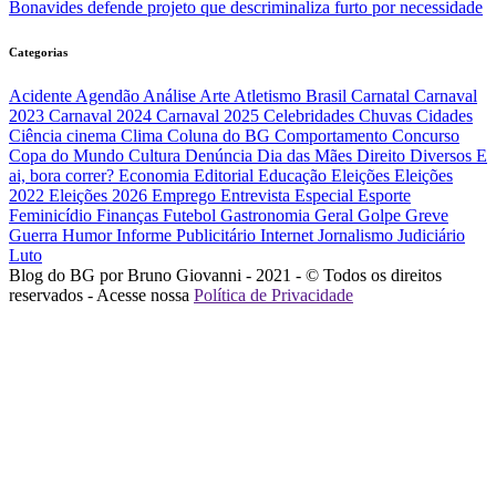
Bonavides defende projeto que descriminaliza furto por necessidade
Categorias
Acidente
Agendão
Análise
Arte
Atletismo
Brasil
Carnatal
Carnaval
2023
Carnaval 2024
Carnaval 2025
Celebridades
Chuvas
Cidades
Ciência
cinema
Clima
Coluna do BG
Comportamento
Concurso
Copa do Mundo
Cultura
Denúncia
Dia das Mães
Direito
Diversos
E
ai, bora correr?
Economia
Editorial
Educação
Eleições
Eleições
2022
Eleições 2026
Emprego
Entrevista
Especial
Esporte
Feminicídio
Finanças
Futebol
Gastronomia
Geral
Golpe
Greve
Guerra
Humor
Informe Publicitário
Internet
Jornalismo
Judiciário
Luto
Blog do BG por Bruno Giovanni - 2021 - © Todos os direitos
reservados - Acesse nossa
Política de Privacidade