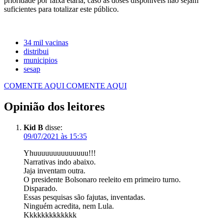
prioridade por faixa etária, caso as doses disponíveis não sejam
suficientes para totalizar este público.
34 mil vacinas
distribui
municipios
sesap
COMENTE AQUI
COMENTE AQUI
Opinião dos leitores
Kid B
disse:
09/07/2021 às 15:35
Yhuuuuuuuuuuuuuu!!!
Narrativas indo abaixo.
Jaja inventam outra.
O presidente Bolsonaro reeleito em primeiro turno.
Disparado.
Essas pesquisas são fajutas, inventadas.
Ninguém acredita, nem Lula.
Kkkkkkkkkkkkk