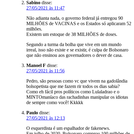
Sabino
disse:
27/05/2021 às 11:47
Não adianta nada, o governo federal já entregou 90
MILHÕES de VACINAS e os Estados só aplicaram 52
milhões.
Existem um estoque de 38 MILHÕES de doses.
Segundo a turma da bolha que vive em um mundo
irreal, isso não existe e se existir, é culpa de Bolsonaro
que não ensinou aos governadores o dever de casa.
Manoel F
disse:
27/05/2021 às 11:56
Pedro, são pessoas como vc que vivem na gadolândia
bolsopetista que me fazem rir todos os dias sabia?
Como eh fácil pros políticos como Lulaladrao e o
MINTOmaníaco das rachadinhas manipular os idiotas
de sempre como você! Kkkkk
Paulo
disse:
27/05/2021 às 12:13
O esquerdista é um espalhador de fakenews.
Em julho de 2020, Bolsonaro comprou 100 milhões de