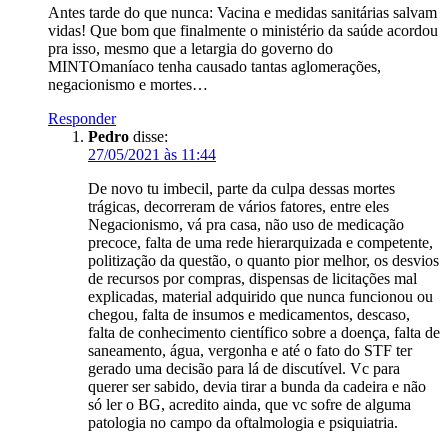
Antes tarde do que nunca: Vacina e medidas sanitárias salvam
vidas! Que bom que finalmente o ministério da saúde acordou
pra isso, mesmo que a letargia do governo do
MINTOmaníaco tenha causado tantas aglomerações,
negacionismo e mortes…
Responder
Pedro
disse:
27/05/2021 às 11:44
De novo tu imbecil, parte da culpa dessas mortes
trágicas, decorreram de vários fatores, entre eles
Negacionismo, vá pra casa, não uso de medicação
precoce, falta de uma rede hierarquizada e competente,
politização da questão, o quanto pior melhor, os desvios
de recursos por compras, dispensas de licitações mal
explicadas, material adquirido que nunca funcionou ou
chegou, falta de insumos e medicamentos, descaso,
falta de conhecimento científico sobre a doença, falta de
saneamento, água, vergonha e até o fato do STF ter
gerado uma decisão para lá de discutível. Vc para
querer ser sabido, devia tirar a bunda da cadeira e não
só ler o BG, acredito ainda, que vc sofre de alguma
patologia no campo da oftalmologia e psiquiatria.