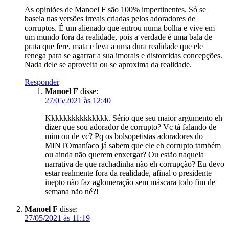
As opiniões de Manoel F são 100% impertinentes. Só se
baseia nas versões irreais criadas pelos adoradores de
corruptos. É um alienado que entrou numa bolha e vive em
um mundo fora da realidade, pois a verdade é uma bala de
prata que fere, mata e leva a uma dura realidade que ele
renega para se agarrar a sua imorais e distorcidas concepções.
Nada dele se aproveita ou se aproxima da realidade.
Responder
Manoel F
disse:
27/05/2021 às 12:40
Kkkkkkkkkkkkkkk. Sério que seu maior argumento eh
dizer que sou adorador de corrupto? Vc tá falando de
mim ou de vc? Pq os bolsopetistas adoradores do
MINTOmaníaco já sabem que ele eh corrupto também
ou ainda não querem enxergar? Ou estão naquela
narrativa de que rachadinha não eh corrupção? Eu devo
estar realmente fora da realidade, afinal o presidente
inepto não faz aglomeração sem máscara todo fim de
semana não né?!
Manoel F
disse:
27/05/2021 às 11:19