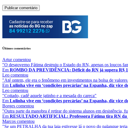
Últimos comentários
Artur
comentou
"O desgoverno Fátima destruiu o Estado do RN, apenas os loucos faná
Em
ROMBO DA PREVIDÊNCIA: Déficit do RN já supera R$ 1 bil
Leo
comentou
"Até ontem, ele era o fenômeno em investimentos na bolsa de valores
Em
Lulinha vive em ‘condições precárias’ na Espanha, diz vice 
Leo
comentou
"Coitado, cadê aquele jatinho e a mesada do careca"
Em
Lulinha vive em ‘condições precárias’ na Espanha, diz vice 
Borges
comentou
"Outra parte da manobra é retirar do sistema alunos em desistência, fu
Em
RESULTADO ARTIFICIAL: Professora Fátima tira RN da lan
Marcos
comentou
"Se um PETRALHA da tua laia estivesse lá o povo do palanque teria