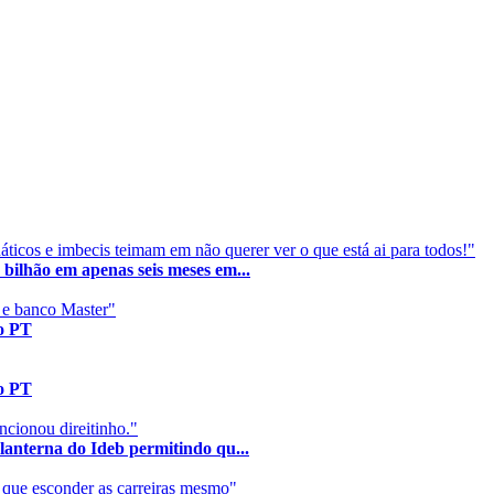
ticos e imbecis teimam em não querer ver o que está ai para todos!"
hão em apenas seis meses em...
 e banco Master"
do PT
do PT
ncionou direitinho."
terna do Ideb permitindo qu...
 que esconder as carreiras mesmo"