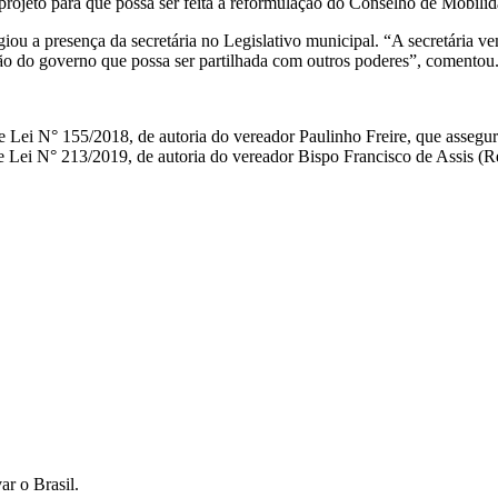
ojeto para que possa ser feita a reformulação do Conselho de Mobilid
iou a presença da secretária no Legislativo municipal. “A secretária 
o do governo que possa ser partilhada com outros poderes”, comentou
 Lei N° 155/2018, de autoria do vereador Paulinho Freire, que assegura
e Lei N° 213/2019, de autoria do vereador Bispo Francisco de Assis (
ar o Brasil.