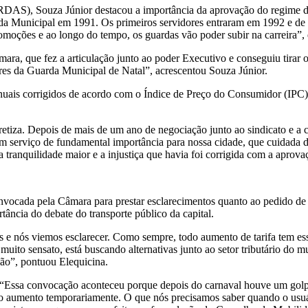
S), Souza Júnior destacou a importância da aprovação do regime de 
arda Municipal em 1991. Os primeiros servidores entraram em 1992 e d
romoções e ao longo do tempo, os guardas vão poder subir na carreira”,
ara, que fez a articulação junto ao poder Executivo e conseguiu tirar
idores da Guarda Municipal de Natal”, acrescentou Souza Júnior.
nuais corrigidos de acordo com o Índice de Preço do Consumidor (IPC)
etiza. Depois de mais de um ano de negociação junto ao sindicato e a 
m serviço de fundamental importância para nossa cidade, que cuidada d
a tranquilidade maior e a injustiça que havia foi corrigida com a aprov
nvocada pela Câmara para prestar esclarecimentos quanto ao pedido de r
ância do debate do transporte público da capital.
 e nós viemos esclarecer. Como sempre, todo aumento de tarifa tem ess
uito sensato, está buscando alternativas junto ao setor tributário do mu
ão”, pontuou Elequicina.
Essa convocação aconteceu porque depois do carnaval houve um golpe 
o aumento temporariamente. O que nós precisamos saber quando o usuári