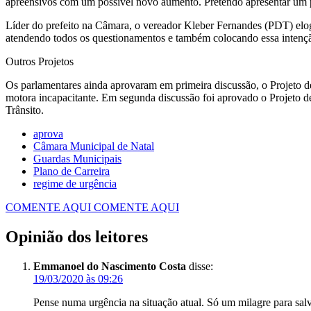
apreensivos com um possível novo aumento. Pretendo apresentar um pr
Líder do prefeito na Câmara, o vereador Kleber Fernandes (PDT) elog
atendendo todos os questionamentos e também colocando essa intençã
Outros Projetos
Os parlamentares ainda aprovaram em primeira discussão, o Projeto de
motora incapacitante. Em segunda discussão foi aprovado o Projeto d
Trânsito.
aprova
Câmara Municipal de Natal
Guardas Municipais
Plano de Carreira
regime de urgência
COMENTE AQUI
COMENTE AQUI
Opinião dos leitores
Emmanoel do Nascimento Costa
disse:
19/03/2020 às 09:26
Pense numa urgência na situação atual. Só um milagre para salv