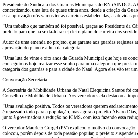
Presidente do Sindicato dos Guardas Municipais do RN (SINDGUARDA
concretizando, uma luta de quase trinta anos, desde a criação da Gu
essa aprovação nós vamos ter as carreiras estabelecidas, as devidas p
“Um trabalho que também só foi possível, graças ao Presidente da Câm
prefeito para que na sexta-feira seja lei o plano de carreira dos serv
Autor de uma emenda no projeto, que garante aos guardas reajustes a
aprovação do plano e a luta da categoria.
“Uma luta de vinte e oito anos da Guarda Municipal que hoje se concr
conseguimos hoje realizar esse sonho para uma categoria que presta u
categoria dos guardas e para a cidade do Natal. Agora eles vão ter um
Convocação Secretária
A Secretária de Mobilidade Urbana de Natal Elequicina Santos foi co
Conselho de Mobilidade Urbana. Aos vereadores ela destacou a import
“Uma avaliação positiva. Todos os vereadores querem esclarecimentos
é repassado todo para a população, mas agora o prefeito Álvaro Dias, m
junto à governadora a redução no ICMS, com isso fazendo essa reduç
O vereador Maurício Gurgel (PV) explicou o motivo da convocação. “
colocou, porém depois de toda pressão popular, o prefeito suspendeu 