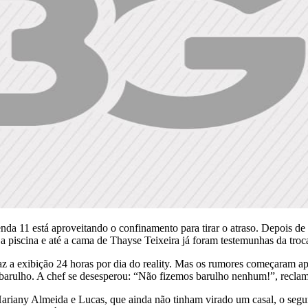
a 11 está aproveitando o confinamento para tirar o atraso. Depois de t
piscina e até a cama de Thayse Teixeira já foram testemunhas da troca 
faz a exibição 24 horas por dia do reality. Mas os rumores começaram a
barulho. A chef se desesperou: “Não fizemos barulho nenhum!”, reclam
 Hariany Almeida e Lucas, que ainda não tinham virado um casal, o se