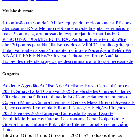
Mais lidas da semana
1
Confusão em voo da TAP faz equipe de bordo acionar a PF após
aterrissar no RN
2
Menino de 9 anos invade hospital veterinário e
mata 23 animais, arremessando, esquartejando e mutilando
3
PESQUISA EXAME / FUTURA: Paulinho Freire tem 56.6% e
abre 20 pontos para Natália Bonavides
4
VÍDEO: Público grita que
Lula “vai roubar a santa” durante o Círio de Nazaré, em Belém-PA
5
NÃO É FAKE NEWS: Justiça Eleitoral confirma: Natália
Bonavides defende projeto que descriminaliza furto por necessidade
Categorias
Acidente
Agendão
Análise
Arte
Atletismo
Brasil
Carnatal
Carnaval
2023
Carnaval 2024
Carnaval 2025
Celebridades
Chuvas
Cidades
Ciência
cinema
Clima
Coluna do BG
Comportamento
Concurso
Copa do Mundo
Cultura
Denúncia
Dia das Mães
Direito
Diversos
E
ai, bora correr?
Economia
Editorial
Educação
Eleições
Eleições
2022
Eleições 2026
Emprego
Entrevista
Especial
Esporte
Feminicídio
Finanças
Futebol
Gastronomia
Geral
Golpe
Greve
Guerra
Humor
Informe Publicitário
Internet
Jornalismo
Judiciário
Luto
Blog do BG por Bruno Giovanni - 2021 - © Todos os direitos