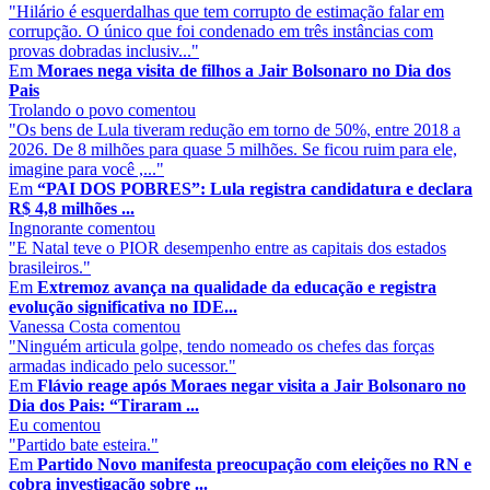
"Hilário é esquerdalhas que tem corrupto de estimação falar em
corrupção. O único que foi condenado em três instâncias com
provas dobradas inclusiv..."
Em
Moraes nega visita de filhos a Jair Bolsonaro no Dia dos
Pais
Trolando o povo
comentou
"Os bens de Lula tiveram redução em torno de 50%, entre 2018 a
2026. De 8 milhões para quase 5 milhões. Se ficou ruim para ele,
imagine para você ,..."
Em
“PAI DOS POBRES”: Lula registra candidatura e declara
R$ 4,8 milhões ...
Ingnorante
comentou
"E Natal teve o PIOR desempenho entre as capitais dos estados
brasileiros."
Em
Extremoz avança na qualidade da educação e registra
evolução significativa no IDE...
Vanessa Costa
comentou
"Ninguém articula golpe, tendo nomeado os chefes das forças
armadas indicado pelo sucessor."
Em
Flávio reage após Moraes negar visita a Jair Bolsonaro no
Dia dos Pais: “Tiraram ...
Eu
comentou
"Partido bate esteira."
Em
Partido Novo manifesta preocupação com eleições no RN e
cobra investigação sobre ...