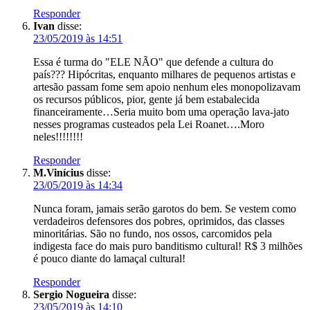
Responder
Ivan
disse:
23/05/2019 às 14:51
Essa é turma do "ELE NÃO" que defende a cultura do
país??? Hipócritas, enquanto milhares de pequenos artistas e
artesão passam fome sem apoio nenhum eles monopolizavam
os recursos públicos, pior, gente já bem estabalecida
financeiramente…Seria muito bom uma operação lava-jato
nesses programas custeados pela Lei Roanet….Moro
neles!!!!!!!!
Responder
M.Vinícius
disse:
23/05/2019 às 14:34
Nunca foram, jamais serão garotos do bem. Se vestem como
verdadeiros defensores dos pobres, oprimidos, das classes
minoritárias. São no fundo, nos ossos, carcomidos pela
indigesta face do mais puro banditismo cultural! R$ 3 milhões
é pouco diante do lamaçal cultural!
Responder
Sergio Nogueira
disse:
23/05/2019 às 14:10