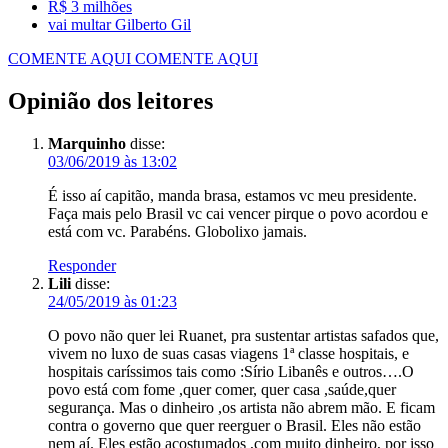
R$ 3 milhões
vai multar Gilberto Gil
COMENTE AQUI
COMENTE AQUI
Opinião dos leitores
Marquinho
disse:
03/06/2019 às 13:02
É isso aí capitão, manda brasa, estamos vc meu presidente.
Faça mais pelo Brasil vc cai vencer pirque o povo acordou e
está com vc. Parabéns. Globolixo jamais.
Responder
Lili
disse:
24/05/2019 às 01:23
O povo não quer lei Ruanet, pra sustentar artistas safados que,
vivem no luxo de suas casas viagens 1ª classe hospitais, e
hospitais caríssimos tais como :Sírio Libanês e outros….O
povo está com fome ,quer comer, quer casa ,saúde,quer
segurança. Mas o dinheiro ,os artista não abrem mão. E ficam
contra o governo que quer reerguer o Brasil. Eles não estão
nem aí. Eles estão acostumados ,com muito dinheiro, por isso