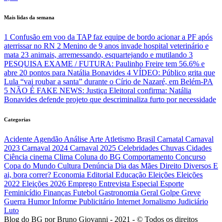
Mais lidas da semana
1
Confusão em voo da TAP faz equipe de bordo acionar a PF após
aterrissar no RN
2
Menino de 9 anos invade hospital veterinário e
mata 23 animais, arremessando, esquartejando e mutilando
3
PESQUISA EXAME / FUTURA: Paulinho Freire tem 56.6% e
abre 20 pontos para Natália Bonavides
4
VÍDEO: Público grita que
Lula “vai roubar a santa” durante o Círio de Nazaré, em Belém-PA
5
NÃO É FAKE NEWS: Justiça Eleitoral confirma: Natália
Bonavides defende projeto que descriminaliza furto por necessidade
Categorias
Acidente
Agendão
Análise
Arte
Atletismo
Brasil
Carnatal
Carnaval
2023
Carnaval 2024
Carnaval 2025
Celebridades
Chuvas
Cidades
Ciência
cinema
Clima
Coluna do BG
Comportamento
Concurso
Copa do Mundo
Cultura
Denúncia
Dia das Mães
Direito
Diversos
E
ai, bora correr?
Economia
Editorial
Educação
Eleições
Eleições
2022
Eleições 2026
Emprego
Entrevista
Especial
Esporte
Feminicídio
Finanças
Futebol
Gastronomia
Geral
Golpe
Greve
Guerra
Humor
Informe Publicitário
Internet
Jornalismo
Judiciário
Luto
Blog do BG por Bruno Giovanni - 2021 - © Todos os direitos