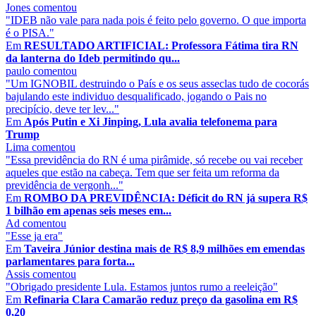
Jones
comentou
"IDEB não vale para nada pois é feito pelo governo. O que importa
é o PISA."
Em
RESULTADO ARTIFICIAL: Professora Fátima tira RN
da lanterna do Ideb permitindo qu...
paulo
comentou
"Um IGNOBIL destruindo o País e os seus asseclas tudo de cocorás
bajulando este individuo desqualificado, jogando o Pais no
precipício, deve ter lev..."
Em
Após Putin e Xi Jinping, Lula avalia telefonema para
Trump
Lima
comentou
"Essa previdência do RN é uma pirâmide, só recebe ou vai receber
aqueles que estão na cabeça. Tem que ser feita um reforma da
previdência de vergonh..."
Em
ROMBO DA PREVIDÊNCIA: Déficit do RN já supera R$
1 bilhão em apenas seis meses em...
Ad
comentou
"Esse ja era"
Em
Taveira Júnior destina mais de R$ 8,9 milhões em emendas
parlamentares para forta...
Assis
comentou
"Obrigado presidente Lula. Estamos juntos rumo a reeleição"
Em
Refinaria Clara Camarão reduz preço da gasolina em R$
0,20