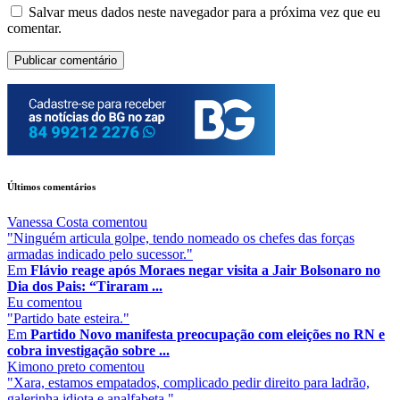
Salvar meus dados neste navegador para a próxima vez que eu
comentar.
Últimos comentários
Vanessa Costa
comentou
"Ninguém articula golpe, tendo nomeado os chefes das forças
armadas indicado pelo sucessor."
Em
Flávio reage após Moraes negar visita a Jair Bolsonaro no
Dia dos Pais: “Tiraram ...
Eu
comentou
"Partido bate esteira."
Em
Partido Novo manifesta preocupação com eleições no RN e
cobra investigação sobre ...
Kimono preto
comentou
"Xara, estamos empatados, complicado pedir direito para ladrão,
galerinha idiota e analfabeta."