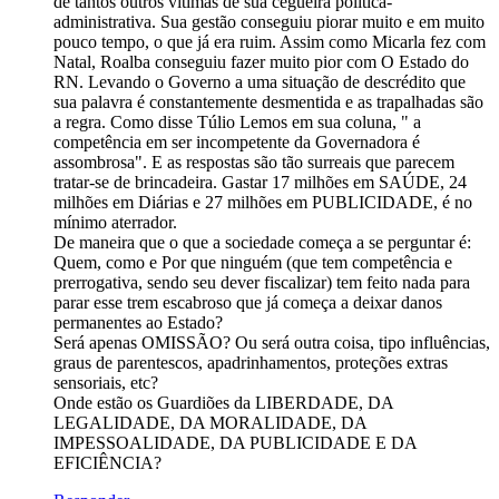
de tantos outros vítimas de sua cegueira politica-
administrativa. Sua gestão conseguiu piorar muito e em muito
pouco tempo, o que já era ruim. Assim como Micarla fez com
Natal, Roalba conseguiu fazer muito pior com O Estado do
RN. Levando o Governo a uma situação de descrédito que
sua palavra é constantemente desmentida e as trapalhadas são
a regra. Como disse Túlio Lemos em sua coluna, " a
competência em ser incompetente da Governadora é
assombrosa". E as respostas são tão surreais que parecem
tratar-se de brincadeira. Gastar 17 milhões em SAÚDE, 24
milhões em Diárias e 27 milhões em PUBLICIDADE, é no
mínimo aterrador.
De maneira que o que a sociedade começa a se perguntar é:
Quem, como e Por que ninguém (que tem competência e
prerrogativa, sendo seu dever fiscalizar) tem feito nada para
parar esse trem escabroso que já começa a deixar danos
permanentes ao Estado?
Será apenas OMISSÃO? Ou será outra coisa, tipo influências,
graus de parentescos, apadrinhamentos, proteções extras
sensoriais, etc?
Onde estão os Guardiões da LIBERDADE, DA
LEGALIDADE, DA MORALIDADE, DA
IMPESSOALIDADE, DA PUBLICIDADE E DA
EFICIÊNCIA?