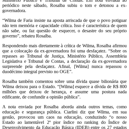
Ministério Público e Tribunal de Contas. Em nota enviada ao
periódico neste sábado, Rosalba subiu o tom e detonou a ex-
governadora.
“Wilma de Faria insiste na aposta arriscada de que o povo potiguar
não tem memória e capacidade crítica. Isso é característica de quem
não sabe, ou faz questão de esquecer, o desastre do seu próprio
governo”, rebateu Rosalba.
Respondendo mais diretamente à crítica de Wilma, Rosalba afirmou
que a colocação da ex-governadora foi uma desfaçatez. “Sobre os
repasses ao Tribunal de Justiça, Ministério Público, Assembleia
Legislativa e Tribunal de Contas, a declaração da ex-governadora
surpreende pela desfaçatez. Afinal, [Wilma] nunca repassou o
duodécimo integral previsto no OGE”.
Rosalba também comentou sobre uma dívida quase bilionária que
Wilma deixou para o Estado. “[Wilma] esquece a dívida de R$ 800
milhões que deixou de herança, e assume uma postura nada
edificante, de confundir a opinião pública”.
A nota enviada por Rosalba aborda ainda outros temas, como
educação e segurança pública. Ciarlini diz que Wilma, em sua
gestão, provocou um caos na educação, conduzindo “o nosso
Estado ao lamentável 2º pior índice no ranking do Índice de
Desenvolvimento da Educação Básica (IDEB) entre os 27 estados