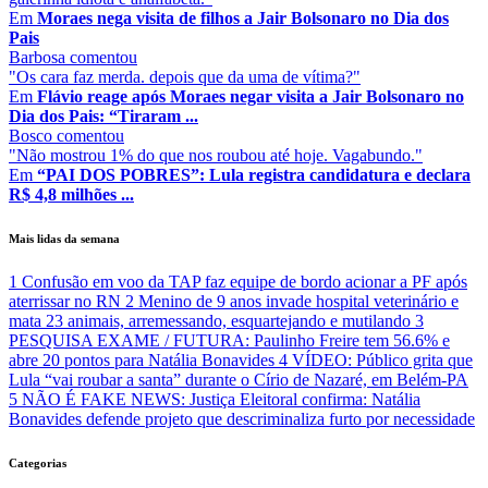
Em
Moraes nega visita de filhos a Jair Bolsonaro no Dia dos
Pais
Barbosa
comentou
"Os cara faz merda. depois que da uma de vítima?"
Em
Flávio reage após Moraes negar visita a Jair Bolsonaro no
Dia dos Pais: “Tiraram ...
Bosco
comentou
"Não mostrou 1% do que nos roubou até hoje. Vagabundo."
Em
“PAI DOS POBRES”: Lula registra candidatura e declara
R$ 4,8 milhões ...
Mais lidas da semana
1
Confusão em voo da TAP faz equipe de bordo acionar a PF após
aterrissar no RN
2
Menino de 9 anos invade hospital veterinário e
mata 23 animais, arremessando, esquartejando e mutilando
3
PESQUISA EXAME / FUTURA: Paulinho Freire tem 56.6% e
abre 20 pontos para Natália Bonavides
4
VÍDEO: Público grita que
Lula “vai roubar a santa” durante o Círio de Nazaré, em Belém-PA
5
NÃO É FAKE NEWS: Justiça Eleitoral confirma: Natália
Bonavides defende projeto que descriminaliza furto por necessidade
Categorias