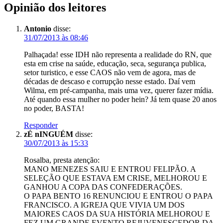
Opinião dos leitores
Antonio
disse:
31/07/2013 às 08:46
Palhaçada! esse IDH não representa a realidade do RN, que
esta em crise na saúde, educação, seca, segurança publica,
setor turistico, e esse CAOS não vem de agora, mas de
décadas de descaso e corrupção nesse estado. Daí vem
Wilma, em pré-campanha, mais uma vez, querer fazer mídia.
Até quando essa mulher no poder hein? Já tem quase 20 anos
no poder, BASTA!
Responder
zÉ nINGUÉM
disse:
30/07/2013 às 15:33
Rosalba, presta atenção:
MANO MENEZES SAIU E ENTROU FELIPÃO. A
SELEÇÃO QUE ESTAVA EM CRISE, MELHOROU E
GANHOU A COPA DAS CONFEDERAÇÕES.
O PAPA BENTO 16 RENUNCIOU E ENTROU O PAPA
FRANCISCO. A IGREJA QUE VIVIA UM DOS
MAIORES CAOS DA SUA HISTÓRIA MELHOROU E
FEZ UM GRANDE EVENTO REJUVENESCEDOR DA