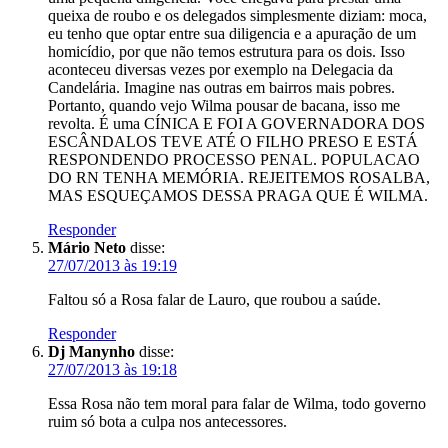
queixa de roubo e os delegados simplesmente diziam: moca,
eu tenho que optar entre sua diligencia e a apuração de um
homicídio, por que não temos estrutura para os dois. Isso
aconteceu diversas vezes por exemplo na Delegacia da
Candelária. Imagine nas outras em bairros mais pobres.
Portanto, quando vejo Wilma pousar de bacana, isso me
revolta. É uma CÍNICA E FOI A GOVERNADORA DOS
ESCÂNDALOS TEVE ATÉ O FILHO PRESO E ESTÁ
RESPONDENDO PROCESSO PENAL. POPULACAO
DO RN TENHA MEMÓRIA. REJEITEMOS ROSALBA,
MAS ESQUEÇAMOS DESSA PRAGA QUE É WILMA.
Responder
Mário Neto
disse:
27/07/2013 às 19:19
Faltou só a Rosa falar de Lauro, que roubou a saúde.
Responder
Dj Manynho
disse:
27/07/2013 às 19:18
Essa Rosa não tem moral para falar de Wilma, todo governo
ruim só bota a culpa nos antecessores.