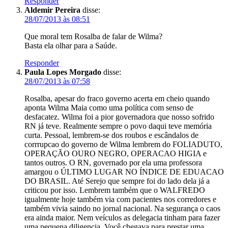
Responder
Aldemir Pereira
disse:
28/07/2013 às 08:51
Que moral tem Rosalba de falar de Wilma?
Basta ela olhar para a Saúde.
Responder
Paula Lopes Morgado
disse:
28/07/2013 às 07:58
Rosalba, apesar do fraco governo acerta em cheio quando
aponta Wilma Maia como uma política com senso de
desfacatez. Wilma foi a pior governadora que nosso sofrido
RN já teve. Realmente sempre o povo daqui teve memória
curta. Pessoal, lembrem-se dos roubos e escândalos de
corrrupcao do governo de Wilma lembrem do FOLIADUTO,
OPERAÇÃO OURO NEGRO, OPERACAO HIGIA e
tantos outros. O RN, governado por ela uma professora
amargou o ÚLTIMO LUGAR NO ÍNDICE DE EDUACAO
DO BRASIL. Até Serejo que sempre foi do lado dela já a
criticou por isso. Lembrem também que o WALFREDO
igualmente hoje também via com pacientes nos corredores e
também vivia saindo no jornal nacional. Na segurança o caos
era ainda maior. Nem veículos as delegacia tinham para fazer
uma pequena diligencia. Você chegava para prestar uma