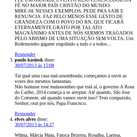
FÉ NO MAIOR PAÍS CRISTÃO DO MUNDO.
MIRE-SE NESSES EXEMPLOS, PEDE PRA SAIR E
RENUNCIA. FAZ PELO MENOS ESSE GESTO DE
GRANDEZA COM O POVO DO RN, QUE FICARÁ
ETERNAMENTE GRATO POR TAL ATO
MAGNÂNIMO ANTES DE NÓS SERMOS TRAGADOS
PELO ABISMO DE UMA SITUAÇÃO SEM VOLTA. Um
Redemoinho gigante engolindo a tudo e a todos…
Responder
paulo kasinsk
disse:
30/07/2013 às 15:08
Tal qual uma casa mal-assombrada, começamos a ouvir as
vozes dos mesmos fantasmas.
Não bastasse esse malassombro que está aí, o governo A Rosa
do Caribe, 2014 começa a se arrepiar. Até quando, São Jose
do Cotonete, até quando vamos ouvir isso? Tens compaixão,
Senhor; orai por nós, Papa Francisco.
Responder
elves alves
disse:
30/07/2013 às 14:27
Wilma, Márcia Maia, Fatoca Bezerra, Rosalba, Larissa,