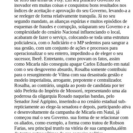
inovador em muitas coisas e conquistou bons resultados nos
índices de aceitação e aprovação do seu Governo, levando-a a
se reeleger de forma relativamente tranquila. Já no seu
segundo mandato, as alianças espúrias e muitos episódios de
esquemas de fraudes e corrupção, solaparam seu Governo e a
complexidade do cenário Nacional influenciando o local,
acabaram de fazer o serviço, colocando-se toda uma estrutura
policialesca, com o Judiciário e o MP sedentos para sangrar a
sua gestão, com um conjunto de ações e processos para
operacionalizar o seu enterro, impedindo-a de eleger o seu
sucessor, Iberê. Entretanto, como provam os fatos, assim
como Micarla não conseguiu apagar Carlos Eduardo em natal
com o seu desgoverno absurdo, Rosalba somente contribuiu
para o resurgimento de Vilma com sua desastrada gestão e
modelo imperialista, arrogante, prepotente e centralizador.
Rosalba, ao contrário, ungida ao posto de candidata por ter
sido Prefeita do Império de Mossoró, representando uma ala
poderosa da oligarquia Rosado naquelas bandas, pelo
Senador José Agripino, inserindo-a no cenário estadual sub-
repticiamente ao elege-la senadora e depois, participando ativa
e desenvoltamente da campanha de Micarla em Natal, já
começou mal o seu Governo. sua forma de se relacionar com
os aliados, como exemplo, a forma como tratou de Robson
Farias, seu principal trunfo na vitória de sua campanha,além