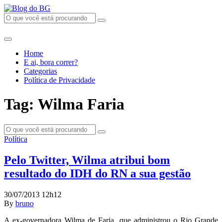
Home
E ai, bora correr?
Categorias
Política de Privacidade
Tag: Wilma Faria
Política
Pelo Twitter, Wilma atribui bom
resultado do IDH do RN a sua gestão
30/07/2013 12h12
By
bruno
A ex-governadora Wilma de Faria, que administrou o Rio Grande