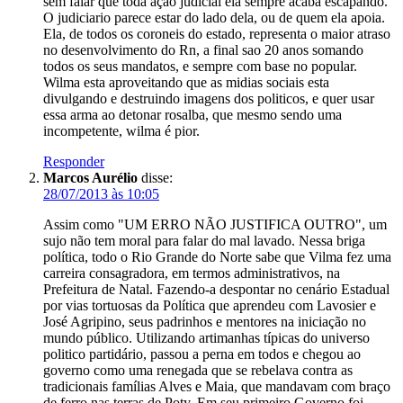
sem falar que toda ação judicial ela sempre acaba escapando.
O judiciario parece estar do lado dela, ou de quem ela apoia.
Ela, de todos os coroneis do estado, representa o maior atraso
no desenvolvimento do Rn, a final sao 20 anos somando
todos os seus mandatos, e sempre com base no popular.
Wilma esta aproveitando que as midias sociais esta
divulgando e destruindo imagens dos politicos, e quer usar
essa arma ao detonar rosalba, que mesmo sendo uma
incompetente, wilma é pior.
Responder
Marcos Aurélio
disse:
28/07/2013 às 10:05
Assim como "UM ERRO NÃO JUSTIFICA OUTRO", um
sujo não tem moral para falar do mal lavado. Nessa briga
política, todo o Rio Grande do Norte sabe que Vilma fez uma
carreira consagradora, em termos administrativos, na
Prefeitura de Natal. Fazendo-a despontar no cenário Estadual
por vias tortuosas da Política que aprendeu com Lavosier e
José Agripino, seus padrinhos e mentores na iniciação no
mundo público. Utilizando artimanhas típicas do universo
politico partidário, passou a perna em todos e chegou ao
governo como uma renegada que se rebelava contra as
tradicionais famílias Alves e Maia, que mandavam com braço
de ferro nas terras de Poty. Em seu primeiro Governo foi