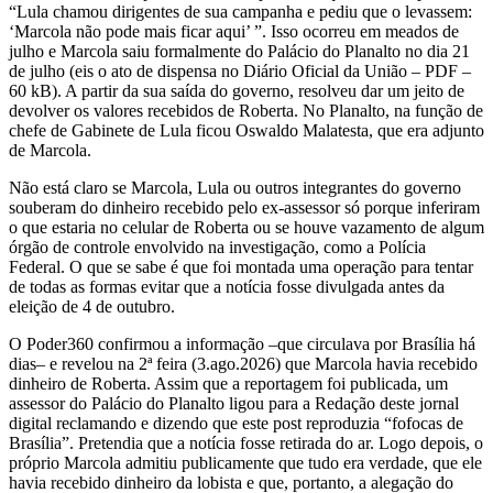
“Lula chamou dirigentes de sua campanha e pediu que o levassem:
‘Marcola não pode mais ficar aqui’ ”. Isso ocorreu em meados de
julho e Marcola saiu formalmente do Palácio do Planalto no dia 21
de julho (eis o ato de dispensa no Diário Oficial da União – PDF –
60 kB). A partir da sua saída do governo, resolveu dar um jeito de
devolver os valores recebidos de Roberta. No Planalto, na função de
chefe de Gabinete de Lula ficou Oswaldo Malatesta, que era adjunto
de Marcola.
Não está claro se Marcola, Lula ou outros integrantes do governo
souberam do dinheiro recebido pelo ex-assessor só porque inferiram
o que estaria no celular de Roberta ou se houve vazamento de algum
órgão de controle envolvido na investigação, como a Polícia
Federal. O que se sabe é que foi montada uma operação para tentar
de todas as formas evitar que a notícia fosse divulgada antes da
eleição de 4 de outubro.
O Poder360 confirmou a informação –que circulava por Brasília há
dias– e revelou na 2ª feira (3.ago.2026) que Marcola havia recebido
dinheiro de Roberta. Assim que a reportagem foi publicada, um
assessor do Palácio do Planalto ligou para a Redação deste jornal
digital reclamando e dizendo que este post reproduzia “fofocas de
Brasília”. Pretendia que a notícia fosse retirada do ar. Logo depois, o
próprio Marcola admitiu publicamente que tudo era verdade, que ele
havia recebido dinheiro da lobista e que, portanto, a alegação do