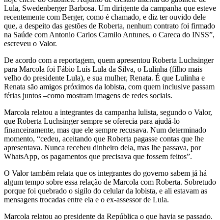
Lula, Swedenberger Barbosa. Um dirigente da campanha que esteve
recentemente com Berger, como é chamado, e diz ter ouvido dele
que, a despeito das gestões de Roberta, nenhum contrato foi firmado
na Saúde com Antonio Carlos Camilo Antunes, o Careca do INSS”,
escreveu o Valor.
De acordo com a reportagem, quem apresentou Roberta Luchsinger
para Marcola foi Fábio Luís Lula da Silva, o Lulinha (filho mais
velho do presidente Lula), e sua mulher, Renata. É que Lulinha e
Renata são amigos próximos da lobista, com quem inclusive passam
férias juntos –como mostram imagens de redes sociais.
Marcola relatou a integrantes da campanha lulista, segundo o Valor,
que Roberta Luchsinger sempre se oferecia para ajudá-lo
financeiramente, mas que ele sempre recusava. Num determinado
momento, “cedeu, aceitando que Roberta pagasse contas que lhe
apresentava. Nunca recebeu dinheiro dela, mas lhe passava, por
WhatsApp, os pagamentos que precisava que fossem feitos”.
O Valor também relata que os integrantes do governo sabem já há
algum tempo sobre essa relação de Marcola com Roberta. Sobretudo
porque foi quebrado o sigilo do celular da lobista, e ali estavam as
mensagens trocadas entre ela e o ex-assessor de Lula.
Marcola relatou ao presidente da República o que havia se passado.