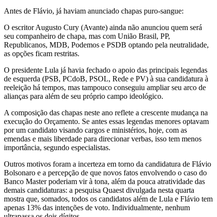
Antes de Flávio, já haviam anunciado chapas puro-sangue:
O escritor Augusto Cury (Avante) ainda não anunciou quem será
seu companheiro de chapa, mas com União Brasil, PP,
Republicanos, MDB, Podemos e PSDB optando pela neutralidade,
as opções ficam restritas.
O presidente Lula já havia fechado o apoio das principais legendas
de esquerda (PSB, PCdoB, PSOL, Rede e PV) à sua candidatura à
reeleição há tempos, mas tampouco conseguiu ampliar seu arco de
alianças para além de seu próprio campo ideológico.
A composição das chapas neste ano reflete a crescente mudança na
execução do Orçamento. Se antes essas legendas menores optavam
por um candidato visando cargos e ministérios, hoje, com as
emendas e mais liberdade para direcionar verbas, isso tem menos
importância, segundo especialistas.
Outros motivos foram a incerteza em torno da candidatura de Flávio
Bolsonaro e a percepção de que novos fatos envolvendo o caso do
Banco Master poderiam vir à tona, além da pouca atratividade das
demais candidaturas: a pesquisa Quaest divulgada nesta quarta
mostra que, somados, todos os candidatos além de Lula e Flávio tem
apenas 13% das intenções de voto. Individualmente, nenhum
ultrapassa os dois dígitos.