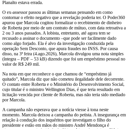
Planalto estava errada.
O ex-assessor passou as últimas semanas pensando em como
contornar o efeito negativo que a revelação poderia ter. O Poder360
apurou que Marcola cogitou formalizar o recebimento de dinheiro
de Roberta por meio de um contrato de mútuo, com data retroativa a
2 ou 3 anos passados. A lobista, entretanto, até agora tem se
recusado a assinar o documento –que pode ser facilmente dado
como algo forjado. Ela é alvo da investigação conduzida pela
operação Sem Desconto, que apura fraudes no INSS. Por causa
disso, na 3ª feira (4.ago.2026), Marcola divulgou uma nota simples
(íntegra – PDF – 53 kB) dizendo que foi um empréstimo pessoal no
valor de R$ 249 mil.
Na nota em que reconhece o que chamou de “empréstimo já
quitado”, Marcola diz que não cometeu ilegalidade dele decorrente.
O contato entre Roberta e o Ministério do Desenvolvimento Social,
cujo titular é o ministro Wellington Dias, é que teria resultado em
licitação vencida por cliente de Roberta, mas não teria sido mediado
por Marcola.
A campanha não esperava que a notícia viesse à tona neste
momento. Marcola deixou a campanha do petista. A insegurança em
relação à condução dos inquéritos que investigam o filho do
presidente e estão em mãos do ministro André Mendonça é