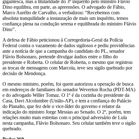
gigantesca, mas a titularidade do 3º inquérito pelo ministro Flávio
Dino equilibra, em parte, as apreensões. O advogado de Fábio,
Marco Aurélio de Carvalho, a verbalizou: “Recebemos com
absoluta tranquilidade a instauração de mais um inquérito, temos
confiança plena na condução serena e equilibrada do ministro Flávio
Dino”.
A defesa de Fábio peticionou à Corregedoria-Geral da Polícia
Federal contra o vazamento de dados sigilosos e pediu providências
ante a notícia de que a campanha do candidato do PL, senador
Flávio Bolsonaro, pretende divulgar áudios entre o filho do
presidente e Roberta. O celular de Roberta, o mesmo que registrou
as trocas de mensagens com Marcola, teve seu sigilo quebrado por
decisão de Mendonça.
O mesmo ministro, porém, foi quem autorizou a operação de busca
em endereços de familiares do senador Weverton Rocha (PDT-MA)
e do advogado Willer Tomaz. O 1º é da cozinha do presidente da
Casa, Davi Alcolumbre (União-AP), e tem a confiança do Palácio
do Planalto, que fez dele o vice-líder do governo e relator da
indicação do ministro Jorge Messias ao Senado. O 2º, porém, tem
relações muito mais estreitas com o principal adversário de Lula
nesta campanha, Flávio Bolsonaro. Seu celular também teve o sigilo
quebrado.