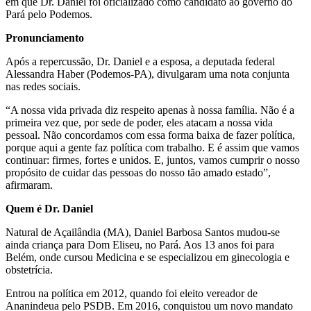
em que Dr. Daniel foi oficializado como candidato ao governo do
Pará pelo Podemos.
Pronunciamento
Após a repercussão, Dr. Daniel e a esposa, a deputada federal
Alessandra Haber (Podemos-PA), divulgaram uma nota conjunta
nas redes sociais.
“A nossa vida privada diz respeito apenas à nossa família. Não é a
primeira vez que, por sede de poder, eles atacam a nossa vida
pessoal. Não concordamos com essa forma baixa de fazer política,
porque aqui a gente faz política com trabalho. E é assim que vamos
continuar: firmes, fortes e unidos. E, juntos, vamos cumprir o nosso
propósito de cuidar das pessoas do nosso tão amado estado”,
afirmaram.
Quem é Dr. Daniel
Natural de Açailândia (MA), Daniel Barbosa Santos mudou-se
ainda criança para Dom Eliseu, no Pará. Aos 13 anos foi para
Belém, onde cursou Medicina e se especializou em ginecologia e
obstetrícia.
Entrou na política em 2012, quando foi eleito vereador de
Ananindeua pelo PSDB. Em 2016, conquistou um novo mandato