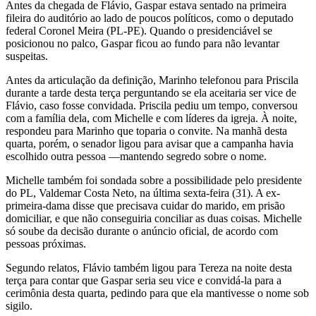
Antes da chegada de Flávio, Gaspar estava sentado na primeira
fileira do auditório ao lado de poucos políticos, como o deputado
federal Coronel Meira (PL-PE). Quando o presidenciável se
posicionou no palco, Gaspar ficou ao fundo para não levantar
suspeitas.
Antes da articulação da definição, Marinho telefonou para Priscila
durante a tarde desta terça perguntando se ela aceitaria ser vice de
Flávio, caso fosse convidada. Priscila pediu um tempo, conversou
com a família dela, com Michelle e com líderes da igreja. À noite,
respondeu para Marinho que toparia o convite. Na manhã desta
quarta, porém, o senador ligou para avisar que a campanha havia
escolhido outra pessoa —mantendo segredo sobre o nome.
Michelle também foi sondada sobre a possibilidade pelo presidente
do PL, Valdemar Costa Neto, na última sexta-feira (31). A ex-
primeira-dama disse que precisava cuidar do marido, em prisão
domiciliar, e que não conseguiria conciliar as duas coisas. Michelle
só soube da decisão durante o anúncio oficial, de acordo com
pessoas próximas.
Segundo relatos, Flávio também ligou para Tereza na noite desta
terça para contar que Gaspar seria seu vice e convidá-la para a
cerimônia desta quarta, pedindo para que ela mantivesse o nome sob
sigilo.