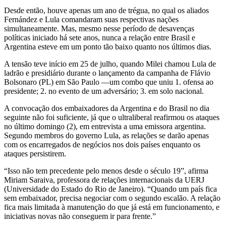
Desde então, houve apenas um ano de trégua, no qual os aliados
Fernández e Lula comandaram suas respectivas nações
simultaneamente. Mas, mesmo nesse período de desavenças
políticas iniciado há sete anos, nunca a relação entre Brasil e
Argentina esteve em um ponto tão baixo quanto nos últimos dias.
A tensão teve início em 25 de julho, quando Milei chamou Lula de
ladrão e presidiário durante o lançamento da campanha de Flávio
Bolsonaro (PL) em São Paulo —um combo que uniu 1. ofensa ao
presidente; 2. no evento de um adversário; 3. em solo nacional.
A convocação dos embaixadores da Argentina e do Brasil no dia
seguinte não foi suficiente, já que o ultraliberal reafirmou os ataques
no último domingo (2), em entrevista a uma emissora argentina.
Segundo membros do governo Lula, as relações se darão apenas
com os encarregados de negócios nos dois países enquanto os
ataques persistirem.
“Isso não tem precedente pelo menos desde o século 19”, afirma
Miriam Saraiva, professora de relações internacionais da UERJ
(Universidade do Estado do Rio de Janeiro). “Quando um país fica
sem embaixador, precisa negociar com o segundo escalão. A relação
fica mais limitada à manutenção do que já está em funcionamento, e
iniciativas novas não conseguem ir para frente.”