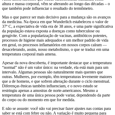
altura e massa corporal, vêm se alterando ao longo das décadas – o
que também pode influenciar o resultado do termômetro.
Mas o que parece ser mais decisivo para a mudança são os avanços
da medicina. Na época em que Wunderlich estabeleceu o valor de
37º C, a expectativa de vida era de 38 anos, e uma parte significativa
da população estava exposta a doenças como tuberculose ou
gengivite. Com a popularização de vacinas, antibióticos potentes,
processos de higiene mais adequados e um melhor padrão de vida
em geral, os processos inflamatórios em nossos corpos caíram —
desacelerando, assim, nosso metabolismo, o que se traduz em uma
temperatura corporal mais amena.
Apesar da nova descoberta, é importante destacar que a temperatura
“normal” não é um valor único: na verdade, ela está mais para um
intervalo. Algumas pessoas são naturalmente mais quentes que
outras. Mulheres, por exemplo, têm temperaturas levemente maiores
que a de homens, e que sofrem alteração durante o ciclo menstrual.
Diferenças étnicas também influenciam, e o novo estudo se
restringiu apenas a amostras de norte-americanos. Mesmo a
temperatura de uma única pessoa pode variar, dependendo da parte
do corpo ou do momento em que for medida.
E não se assuste: você não vai precisar fazer ajustes nas contas para
saber se está com febre ou não. A variação é muito pequena para