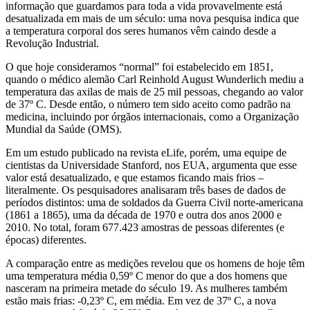
informação que guardamos para toda a vida provavelmente está
desatualizada em mais de um século: uma nova pesquisa indica que
a temperatura corporal dos seres humanos vêm caindo desde a
Revolução Industrial.
O que hoje consideramos “normal” foi estabelecido em 1851,
quando o médico alemão Carl Reinhold August Wunderlich mediu a
temperatura das axilas de mais de 25 mil pessoas, chegando ao valor
de 37º C. Desde então, o número tem sido aceito como padrão na
medicina, incluindo por órgãos internacionais, como a Organização
Mundial da Saúde (OMS).
Em um estudo publicado na revista eLife, porém, uma equipe de
cientistas da Universidade Stanford, nos EUA, argumenta que esse
valor está desatualizado, e que estamos ficando mais frios –
literalmente. Os pesquisadores analisaram três bases de dados de
períodos distintos: uma de soldados da Guerra Civil norte-americana
(1861 a 1865), uma da década de 1970 e outra dos anos 2000 e
2010. No total, foram 677.423 amostras de pessoas diferentes (e
épocas) diferentes.
A comparação entre as medições revelou que os homens de hoje têm
uma temperatura média 0,59º C menor do que a dos homens que
nasceram na primeira metade do século 19. As mulheres também
estão mais frias: -0,23º C, em média. Em vez de 37º C, a nova