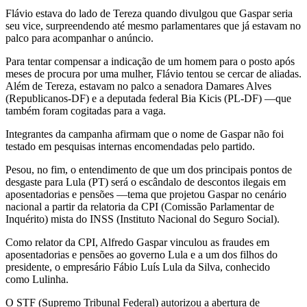
Flávio estava do lado de Tereza quando divulgou que Gaspar seria
seu vice, surpreendendo até mesmo parlamentares que já estavam no
palco para acompanhar o anúncio.
Para tentar compensar a indicação de um homem para o posto após
meses de procura por uma mulher, Flávio tentou se cercar de aliadas.
Além de Tereza, estavam no palco a senadora Damares Alves
(Republicanos-DF) e a deputada federal Bia Kicis (PL-DF) —que
também foram cogitadas para a vaga.
Integrantes da campanha afirmam que o nome de Gaspar não foi
testado em pesquisas internas encomendadas pelo partido.
Pesou, no fim, o entendimento de que um dos principais pontos de
desgaste para Lula (PT) será o escândalo de descontos ilegais em
aposentadorias e pensões —tema que projetou Gaspar no cenário
nacional a partir da relatoria da CPI (Comissão Parlamentar de
Inquérito) mista do INSS (Instituto Nacional do Seguro Social).
Como relator da CPI, Alfredo Gaspar vinculou as fraudes em
aposentadorias e pensões ao governo Lula e a um dos filhos do
presidente, o empresário Fábio Luís Lula da Silva, conhecido
como Lulinha.
O STF (Supremo Tribunal Federal) autorizou a abertura de