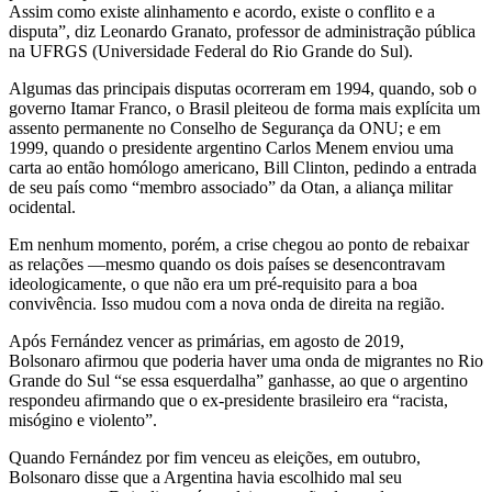
Assim como existe alinhamento e acordo, existe o conflito e a
disputa”, diz Leonardo Granato, professor de administração pública
na UFRGS (Universidade Federal do Rio Grande do Sul).
Algumas das principais disputas ocorreram em 1994, quando, sob o
governo Itamar Franco, o Brasil pleiteou de forma mais explícita um
assento permanente no Conselho de Segurança da ONU; e em
1999, quando o presidente argentino Carlos Menem enviou uma
carta ao então homólogo americano, Bill Clinton, pedindo a entrada
de seu país como “membro associado” da Otan, a aliança militar
ocidental.
Em nenhum momento, porém, a crise chegou ao ponto de rebaixar
as relações —mesmo quando os dois países se desencontravam
ideologicamente, o que não era um pré-requisito para a boa
convivência. Isso mudou com a nova onda de direita na região.
Após Fernández vencer as primárias, em agosto de 2019,
Bolsonaro afirmou que poderia haver uma onda de migrantes no Rio
Grande do Sul “se essa esquerdalha” ganhasse, ao que o argentino
respondeu afirmando que o ex-presidente brasileiro era “racista,
misógino e violento”.
Quando Fernández por fim venceu as eleições, em outubro,
Bolsonaro disse que a Argentina havia escolhido mal seu