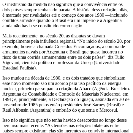
O ineditismo da medida não significa que a convivência entre os
dois países sempre tenha sido pacata. A história dessa relação, aliás,
é marcada por rivalidades até o começo dos anos 1980 —incluindo
conflitos armados quando o Brasil era um império e a Argentina
ainda não havia se constituído como nação.
Mais recentemente, no século 20, as disputas se davam
principalmente pela influência regional. “No início do século 20, por
exemplo, houve a chamada Crise dos Encouraçados, a compra de
armamentos navais por Argentina e Brasil que quase incorreu no
risco de uma corrida armamentista entre os dois países”, diz Tullo
Vigevani, cientista político e professor da Unesp (Universidade
Estadual Paulista).
Isso mudou na década de 1980, e os dois tratados que simbolizam
esse novo momento são um acordo para uso pacífico da energia
nuclear, primeiro passo para a criação da Abacc (Agência Brasileiro-
Argentina de Contabilidade e Controle de Materiais Nucleares), em
1991; e, principalmente, a Declaração do Iguaçu, assinada em 30 de
novembro de 1985 pelos então presidentes José Sarney (Brasil) e
Raúl Alfonsín (Argentina) e embrião do que seria o Mercosul.
Isso não significa que não tenha havido desacordos ao longo desse
percurso mais recente. “As tensões nas relações bilaterais entre
países sempre existiram; elas são inerentes ao convívio internacional.