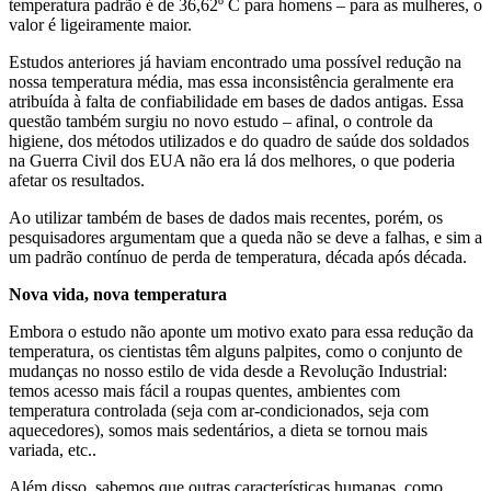
temperatura padrão é de 36,62º C para homens – para as mulheres, o
valor é ligeiramente maior.
Estudos anteriores já haviam encontrado uma possível redução na
nossa temperatura média, mas essa inconsistência geralmente era
atribuída à falta de confiabilidade em bases de dados antigas. Essa
questão também surgiu no novo estudo – afinal, o controle da
higiene, dos métodos utilizados e do quadro de saúde dos soldados
na Guerra Civil dos EUA não era lá dos melhores, o que poderia
afetar os resultados.
Ao utilizar também de bases de dados mais recentes, porém, os
pesquisadores argumentam que a queda não se deve a falhas, e sim a
um padrão contínuo de perda de temperatura, década após década.
Nova vida, nova temperatura
Embora o estudo não aponte um motivo exato para essa redução da
temperatura, os cientistas têm alguns palpites, como o conjunto de
mudanças no nosso estilo de vida desde a Revolução Industrial:
temos acesso mais fácil a roupas quentes, ambientes com
temperatura controlada (seja com ar-condicionados, seja com
aquecedores), somos mais sedentários, a dieta se tornou mais
variada, etc..
Além disso, sabemos que outras características humanas, como