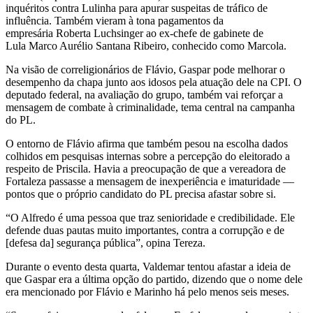
inquéritos contra Lulinha para apurar suspeitas de tráfico de
influência. Também vieram à tona pagamentos da
empresária Roberta Luchsinger ao ex-chefe de gabinete de
Lula Marco Aurélio Santana Ribeiro, conhecido como Marcola.
Na visão de correligionários de Flávio, Gaspar pode melhorar o
desempenho da chapa junto aos idosos pela atuação dele na CPI. O
deputado federal, na avaliação do grupo, também vai reforçar a
mensagem de combate à criminalidade, tema central na campanha
do PL.
O entorno de Flávio afirma que também pesou na escolha dados
colhidos em pesquisas internas sobre a percepção do eleitorado a
respeito de Priscila. Havia a preocupação de que a vereadora de
Fortaleza passasse a mensagem de inexperiência e imaturidade —
pontos que o próprio candidato do PL precisa afastar sobre si.
“O Alfredo é uma pessoa que traz senioridade e credibilidade. Ele
defende duas pautas muito importantes, contra a corrupção e de
[defesa da] segurança pública”, opina Tereza.
Durante o evento desta quarta, Valdemar tentou afastar a ideia de
que Gaspar era a última opção do partido, dizendo que o nome dele
era mencionado por Flávio e Marinho há pelo menos seis meses.