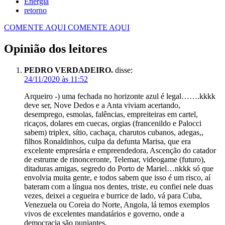
Energia
retorno
COMENTE AQUI
COMENTE AQUI
Opinião dos leitores
PEDRO VERDADEIRO.
disse:
24/11/2020 às 11:52
Arqueiro -) uma fechada no horizonte azul é legal…….kkkk
deve ser, Nove Dedos e a Anta viviam acertando,
desemprego, esmolas, falências, empreiteiras em cartel,
ricaços, dolares em cuecas, orgias (francenildo e Palocci
sabem) triplex, sítio, cachaça, charutos cubanos, adegas,,
filhos Ronaldinhos, culpa da defunta Marisa, que era
excelente empresária e empreendedora, Ascenção do catador
de estrume de rinonceronte, Telemar, videogame (futuro),
ditaduras amigas, segredo do Porto de Mariel…nkkk só que
envolvia muita gente, e todos sabem que isso é um risco, aí
bateram com a língua nos dentes, triste, eu confiei nele duas
vezes, deixei a cegueira e burrice de lado, vá para Cuba,
Venezuela ou Coreia do Norte, Angola, lá temos exemplos
vivos de excelentes mandatários e governo, onde a
democracia são punjantes.