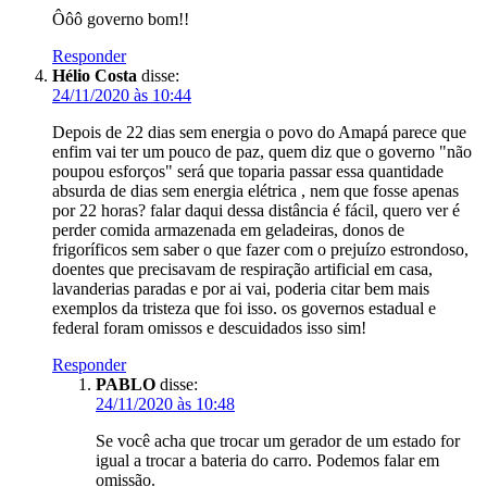
Ôôô governo bom!!
Responder
Hélio Costa
disse:
24/11/2020 às 10:44
Depois de 22 dias sem energia o povo do Amapá parece que
enfim vai ter um pouco de paz, quem diz que o governo "não
poupou esforços" será que toparia passar essa quantidade
absurda de dias sem energia elétrica , nem que fosse apenas
por 22 horas? falar daqui dessa distância é fácil, quero ver é
perder comida armazenada em geladeiras, donos de
frigoríficos sem saber o que fazer com o prejuízo estrondoso,
doentes que precisavam de respiração artificial em casa,
lavanderias paradas e por ai vai, poderia citar bem mais
exemplos da tristeza que foi isso. os governos estadual e
federal foram omissos e descuidados isso sim!
Responder
PABLO
disse:
24/11/2020 às 10:48
Se você acha que trocar um gerador de um estado for
igual a trocar a bateria do carro. Podemos falar em
omissão.