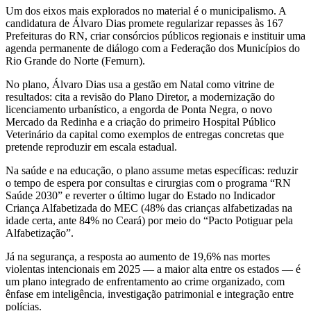
Um dos eixos mais explorados no material é o municipalismo. A
candidatura de Álvaro Dias promete regularizar repasses às 167
Prefeituras do RN, criar consórcios públicos regionais e instituir uma
agenda permanente de diálogo com a Federação dos Municípios do
Rio Grande do Norte (Femurn).
No plano, Álvaro Dias usa a gestão em Natal como vitrine de
resultados: cita a revisão do Plano Diretor, a modernização do
licenciamento urbanístico, a engorda de Ponta Negra, o novo
Mercado da Redinha e a criação do primeiro Hospital Público
Veterinário da capital como exemplos de entregas concretas que
pretende reproduzir em escala estadual.
Na saúde e na educação, o plano assume metas específicas: reduzir
o tempo de espera por consultas e cirurgias com o programa “RN
Saúde 2030” e reverter o último lugar do Estado no Indicador
Criança Alfabetizada do MEC (48% das crianças alfabetizadas na
idade certa, ante 84% no Ceará) por meio do “Pacto Potiguar pela
Alfabetização”.
Já na segurança, a resposta ao aumento de 19,6% nas mortes
violentas intencionais em 2025 — a maior alta entre os estados — é
um plano integrado de enfrentamento ao crime organizado, com
ênfase em inteligência, investigação patrimonial e integração entre
polícias.