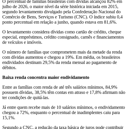
O percentual de famílias brasileiras com dívidas alcançou 82% em
julho de 2026, o maior nível da série histórica iniciada em 2015,
segundo levantamento divulgado pela Confederação Nacional do
Comércio de Bens, Serviços e Turismo (CNC). O índice subiu 0,4
ponto percentual em relação a junho, quando estava em 81,6%.
O levantamento considera dívidas como cartão de crédito, cheque
especial, empréstimos, crédito consignado, carnês e financiamentos
de veículos e imóveis.
O número de famílias que comprometem mais da metade da renda
com dívidas aumentou e chegou a 19%. Em média, os brasileiros
endividados destinam 29,5% da renda mensal ao pagamento de
débitos.
Baixa renda concentra maior endividamento
Entre as famílias com renda de até três salários mínimos, 84,9%
possuem dívidas, 38,5% têm contas em atraso e 17,8% afirmam não
ter condições de quitá-las.
Já entre quem recebe mais de 10 salários mínimos, o endividamento
chegou a 72%, enquanto o percentual de inadimplentes caiu para
15,1%.
Segundo a CNC, a redução da taxa básica de juros pode contribuir