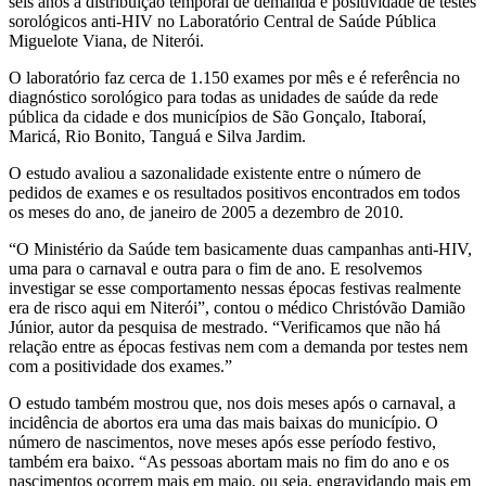
seis anos a distribuição temporal de demanda e positividade de testes
sorológicos anti-HIV no Laboratório Central de Saúde Pública
Miguelote Viana, de Niterói.
O laboratório faz cerca de 1.150 exames por mês e é referência no
diagnóstico sorológico para todas as unidades de saúde da rede
pública da cidade e dos municípios de São Gonçalo, Itaboraí,
Maricá, Rio Bonito, Tanguá e Silva Jardim.
O estudo avaliou a sazonalidade existente entre o número de
pedidos de exames e os resultados positivos encontrados em todos
os meses do ano, de janeiro de 2005 a dezembro de 2010.
“O Ministério da Saúde tem basicamente duas campanhas anti-HIV,
uma para o carnaval e outra para o fim de ano. E resolvemos
investigar se esse comportamento nessas épocas festivas realmente
era de risco aqui em Niterói”, contou o médico Christóvão Damião
Júnior, autor da pesquisa de mestrado. “Verificamos que não há
relação entre as épocas festivas nem com a demanda por testes nem
com a positividade dos exames.”
O estudo também mostrou que, nos dois meses após o carnaval, a
incidência de abortos era uma das mais baixas do município. O
número de nascimentos, nove meses após esse período festivo,
também era baixo. “As pessoas abortam mais no fim do ano e os
nascimentos ocorrem mais em maio, ou seja, engravidando mais em