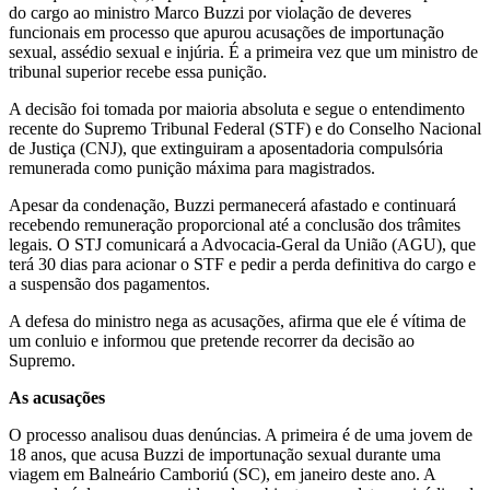
do cargo ao ministro Marco Buzzi por violação de deveres
funcionais em processo que apurou acusações de importunação
sexual, assédio sexual e injúria. É a primeira vez que um ministro de
tribunal superior recebe essa punição.
A decisão foi tomada por maioria absoluta e segue o entendimento
recente do Supremo Tribunal Federal (STF) e do Conselho Nacional
de Justiça (CNJ), que extinguiram a aposentadoria compulsória
remunerada como punição máxima para magistrados.
Apesar da condenação, Buzzi permanecerá afastado e continuará
recebendo remuneração proporcional até a conclusão dos trâmites
legais. O STJ comunicará a Advocacia-Geral da União (AGU), que
terá 30 dias para acionar o STF e pedir a perda definitiva do cargo e
a suspensão dos pagamentos.
A defesa do ministro nega as acusações, afirma que ele é vítima de
um conluio e informou que pretende recorrer da decisão ao
Supremo.
As acusações
O processo analisou duas denúncias. A primeira é de uma jovem de
18 anos, que acusa Buzzi de importunação sexual durante uma
viagem em Balneário Camboriú (SC), em janeiro deste ano. A