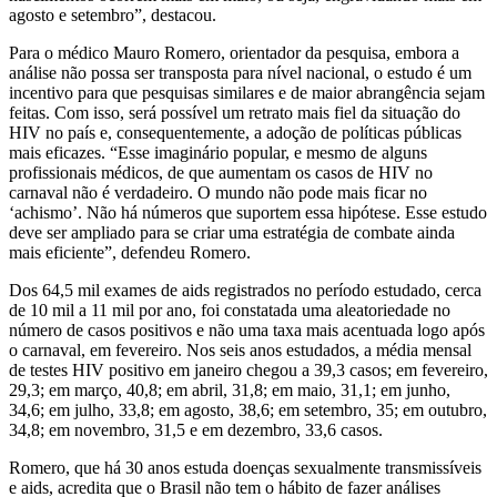
agosto e setembro”, destacou.
Para o médico Mauro Romero, orientador da pesquisa, embora a
análise não possa ser transposta para nível nacional, o estudo é um
incentivo para que pesquisas similares e de maior abrangência sejam
feitas. Com isso, será possível um retrato mais fiel da situação do
HIV no país e, consequentemente, a adoção de políticas públicas
mais eficazes. “Esse imaginário popular, e mesmo de alguns
profissionais médicos, de que aumentam os casos de HIV no
carnaval não é verdadeiro. O mundo não pode mais ficar no
‘achismo’. Não há números que suportem essa hipótese. Esse estudo
deve ser ampliado para se criar uma estratégia de combate ainda
mais eficiente”, defendeu Romero.
Dos 64,5 mil exames de aids registrados no período estudado, cerca
de 10 mil a 11 mil por ano, foi constatada uma aleatoriedade no
número de casos positivos e não uma taxa mais acentuada logo após
o carnaval, em fevereiro. Nos seis anos estudados, a média mensal
de testes HIV positivo em janeiro chegou a 39,3 casos; em fevereiro,
29,3; em março, 40,8; em abril, 31,8; em maio, 31,1; em junho,
34,6; em julho, 33,8; em agosto, 38,6; em setembro, 35; em outubro,
34,8; em novembro, 31,5 e em dezembro, 33,6 casos.
Romero, que há 30 anos estuda doenças sexualmente transmissíveis
e aids, acredita que o Brasil não tem o hábito de fazer análises