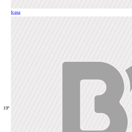
Icasa
19º