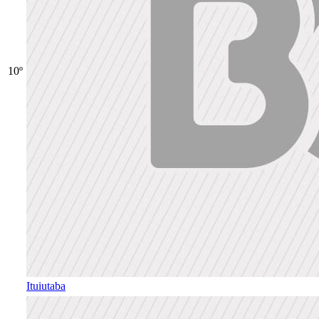
10º
Ituiutaba