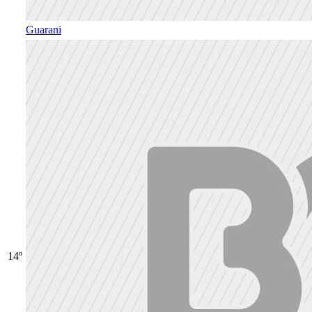
Guarani
14º