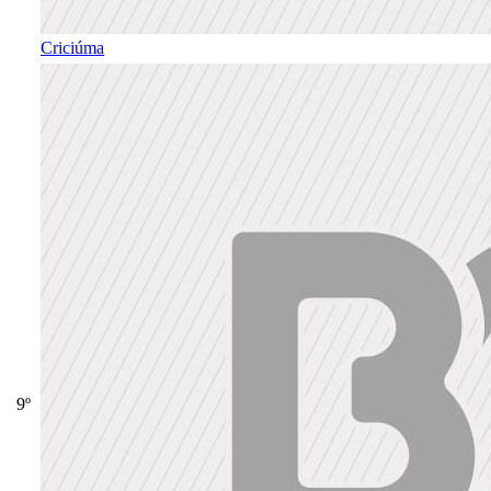
Criciúma
9º