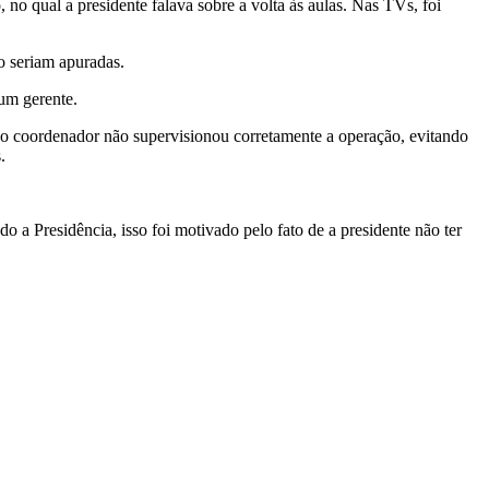
no qual a presidente falava sobre a volta às aulas. Nas TVs, foi
o seriam apuradas.
um gerente.
 o coordenador não supervisionou corretamente a operação, evitando
.
 a Presidência, isso foi motivado pelo fato de a presidente não ter