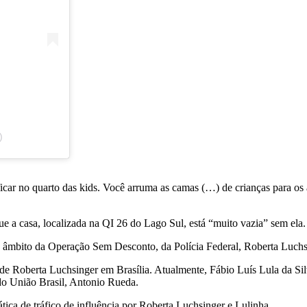
)
icar no quarto das kids. Você arruma as camas (…) de crianças para os a
a casa, localizada na QI 26 do Lago Sul, está “muito vazia” sem ela. 
âmbito da Operação Sem Desconto, da Polícia Federal, Roberta Luchsi
de Roberta Luchsinger em Brasília. Atualmente, Fábio Luís Lula da Sil
do União Brasil, Antonio Rueda.
ática de tráfico de influência por Roberta Luchsinger e Lulinha.