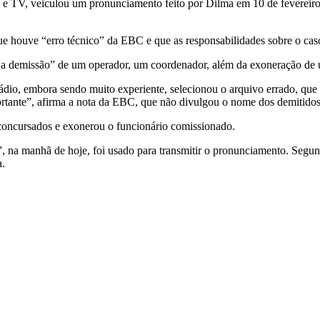
 e TV, veiculou um pronunciamento feito por Dilma em 10 de fevereiro, 
 que houve “erro técnico” da EBC e que as responsabilidades sobre o cas
 a demissão” de um operador, um coordenador, além da exoneração de 
ádio, embora sendo muito experiente, selecionou o arquivo errado, que
mportante”, afirma a nota da EBC, que não divulgou o nome dos demitidos
 concursados e exonerou o funcionário comissionado.
 na manhã de hoje, foi usado para transmitir o pronunciamento. Segundo
a.