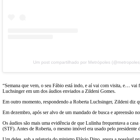
Um post compartilhado por Metrópoles (@metropoles
“Semana que vem, o seu Fábio está indo, e aí vai com visita, e… vai f
Luchsinger em um dos áudios enviados a Zildeni Gomes.
Em outro momento, respondendo a Roberta Luchsinger, Zildeni diz que 
Em dezembro, após ser alvo de um mandado de busca e apreensão no 
Os áudios são mais uma evidência de que Lulinha frequentava a casa 
(STF). Antes de Roberta, o mesmo imóvel era usado pelo presidente 
Um deles, sob a relatoria do ministro Flávio Dino, apura a possível pr