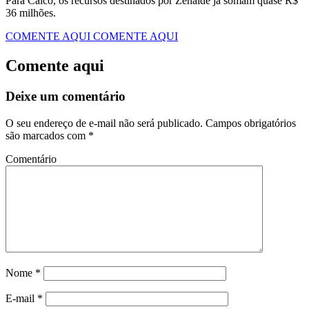
Para Caicó, os recursos destinados por Zenaide já somam quase R$
36 milhões.
COMENTE AQUI
COMENTE AQUI
Comente aqui
Deixe um comentário
O seu endereço de e-mail não será publicado.
Campos obrigatórios
são marcados com
*
Comentário
Nome
*
E-mail
*