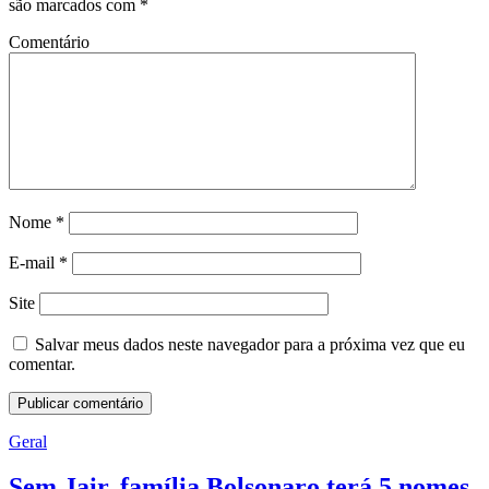
são marcados com
*
Comentário
Nome
*
E-mail
*
Site
Salvar meus dados neste navegador para a próxima vez que eu
comentar.
Geral
Sem Jair, família Bolsonaro terá 5 nomes