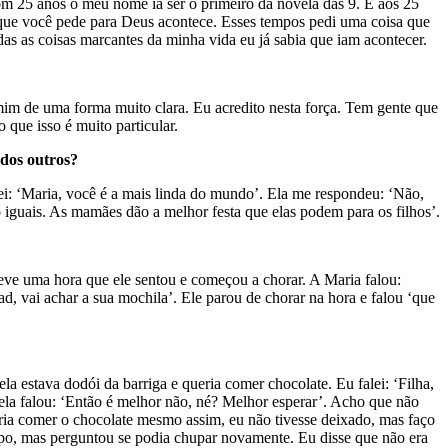
com 25 anos o meu nome ia ser o primeiro da novela das 9. E aos 25
 que você pede para Deus acontece. Esses tempos pedi uma coisa que
as as coisas marcantes da minha vida eu já sabia que iam acontecer.
 mim de uma forma muito clara. Eu acredito nesta força. Tem gente que
 que isso é muito particular.
 dos outros?
ei: ‘Maria, você é a mais linda do mundo’. Ela me respondeu: ‘Não,
o iguais. As mamães dão a melhor festa que elas podem para os filhos’.
Teve uma hora que ele sentou e começou a chorar. A Maria falou:
, vai achar a sua mochila’. Ele parou de chorar na hora e falou ‘que
la estava dodói da barriga e queria comer chocolate. Eu falei: ‘Filha,
ela falou: ‘Então é melhor não, né? Melhor esperar’. Acho que não
eria comer o chocolate mesmo assim, eu não tivesse deixado, mas faço
empo, mas perguntou se podia chupar novamente. Eu disse que não era