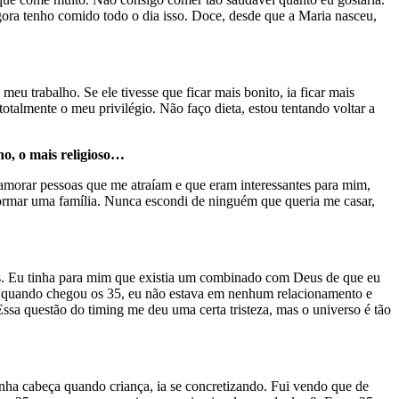
gora tenho comido todo o dia isso. Doce, desde que a Maria nasceu,
 trabalho. Se ele tivesse que ficar mais bonito, ia ficar mais
otalmente o meu privilégio. Não faço dieta, estou tentando voltar a
ho, o mais religioso…
orar pessoas que me atraíam e que eram interessantes para mim,
formar uma família. Nunca escondi de ninguém que queria me casar,
s. Eu tinha para mim que existia um combinado com Deus de que eu
mas quando chegou os 35, eu não estava em nenhum relacionamento e
ssa questão do timing me deu uma certa tristeza, mas o universo é tão
minha cabeça quando criança, ia se concretizando. Fui vendo que de