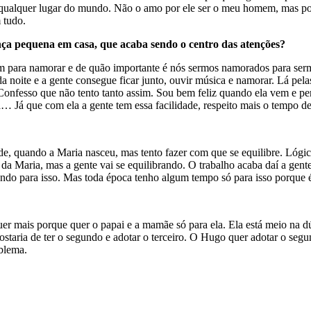
ualquer lugar do mundo. Não o amo por ele ser o meu homem, mas por e
 tudo.
a pequena em casa, que acaba sendo o centro das atenções?
para namorar e de quão importante é nós sermos namorados para sermos 
da noite e a gente consegue ficar junto, ouvir música e namorar. Lá pel
nfesso que não tento tanto assim. Sou bem feliz quando ela vem e perm
Já que com ela a gente tem essa facilidade, respeito mais o tempo de
de, quando a Maria nasceu, mas tento fazer com que se equilibre. Lóg
a Maria, mas a gente vai se equilibrando. O trabalho acaba daí a gente
ndo para isso. Mas toda época tenho algum tempo só para isso porque é
er mais porque quer o papai e a mamãe só para ela. Ela está meio na dú
ostaria de ter o segundo e adotar o terceiro. O Hugo quer adotar o segu
blema.