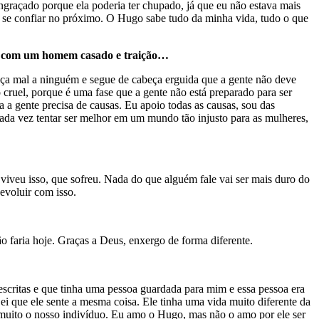
ngraçado porque ela poderia ter chupado, já que eu não estava mais
 de se confiar no próximo. O Hugo sabe tudo da minha vida, tudo o que
ado com um homem casado e traição…
aça mal a ninguém e segue de cabeça erguida que a gente não deve
uel, porque é uma fase que a gente não está preparado para ser
a gente precisa de causas. Eu apoio todas as causas, sou das
cada vez tentar ser melhor em um mundo tão injusto para as mulheres,
viveu isso, que sofreu. Nada do que alguém fale vai ser mais duro do
 evoluir com isso.
ão faria hoje. Graças a Deus, enxergo de forma diferente.
escritas e que tinha uma pessoa guardada para mim e essa pessoa era
i que ele sente a mesma coisa. Ele tinha uma vida muito diferente da
a muito o nosso indivíduo. Eu amo o Hugo, mas não o amo por ele ser