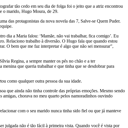
rafar tão cedo em seu dia de folga foi o jeito que a atriz encontrou
, e o marido, Hugo Moura, de 29.
, uma das protagonistas da nova novela das 7, Salve-se Quem Puder.
equipe.
ro dia a Maria falou: ‘Mamãe, não vai trabalhar, fica comigo’. Eu
iro. Relaciono trabalho à diversão. O Hugo fala que quando estou
rar. O bem que me faz interpretar é algo que não sei mensurar”,
ílvia Regina, a sempre manter os pés no chão e a ter
a menina que queria trabalhar e que tinha que se desdobrar para
rtou como qualquer outra pessoa da sua idade.
soa que ainda não tinha controle das próprias emoções. Mesmo sendo
has amigas, chorava no meu quarto pelos namoradinhos ouvindo
elacionar com o seu marido nunca tinha sido fiel ou que já manteve
 julgada não é tão fácil à primeira vista. Quando você é vista por