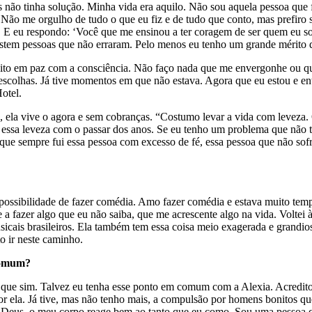
s não tinha solução. Minha vida era aquilo. Não sou aquela pessoa que f
. Não me orgulho de tudo o que eu fiz e de tudo que conto, mas prefiro 
. E eu respondo: ‘Você que me ensinou a ter coragem de ser quem eu s
tem pessoas que não erraram. Pelo menos eu tenho um grande mérito de 
ito em paz com a consciência. Não faço nada que me envergonhe ou que
 escolhas. Já tive momentos em que não estava. Agora que eu estou e e
otel.
, ela vive o agora e sem cobranças. “Costumo levar a vida com leveza.
 essa leveza com o passar dos anos. Se eu tenho um problema que não t
ue sempre fui essa pessoa com excesso de fé, essa pessoa que não sofr
ossibilidade de fazer comédia. Amo fazer comédia e estava muito tempo s
azer algo que eu não saiba, que me acrescente algo na vida. Voltei à 
icais brasileiros. Ela também tem essa coisa meio exagerada e grandiosa
o ir neste caminho.
 comum?
 que sim. Talvez eu tenha esse ponto em comum com a Alexia. Acredito
por ela. Já tive, mas não tenho mais, a compulsão por homens bonitos 
 a Deus, o meu corpo reage bem ao tanto que eu como. Sou uma pessoa 