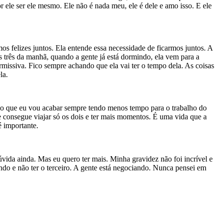
le ser ele mesmo. Ele não é nada meu, ele é dele e amo isso. E ele
felizes juntos. Ela entende essa necessidade de ficarmos juntos. A
as três da manhã, quando a gente já está dormindo, ela vem para a
issiva. Fico sempre achando que ela vai ter o tempo dela. As coisas
la.
ico que eu vou acabar sempre tendo menos tempo para o trabalho do
 consegue viajar só os dois e ter mais momentos. É uma vida que a
 importante.
vida ainda. Mas eu quero ter mais. Minha gravidez não foi incrível e
ndo e não ter o terceiro. A gente está negociando. Nunca pensei em