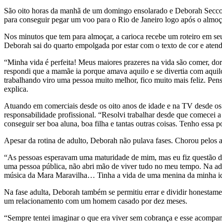
São oito horas da manhã de um domingo ensolarado e Deborah Secco, de 
para conseguir pegar um voo para o Rio de Janeiro logo após o almoço
Nos minutos que tem para almoçar, a carioca recebe um roteiro em seu
Deborah sai do quarto empolgada por estar com o texto de cor e aten
“Minha vida é perfeita! Meus maiores prazeres na vida são comer, dor
respondi que a mamãe ia porque amava aquilo e se divertia com aquil
trabalhando viro uma pessoa muito melhor, fico muito mais feliz. Pens
explica.
Atuando em comerciais desde os oito anos de idade e na TV desde os 1
responsabilidade profissional. “Resolvi trabalhar desde que comecei a
conseguir ser boa aluna, boa filha e tantas outras coisas. Tenho essa p
Apesar da rotina de adulto, Deborah não pulava fases. Chorou pelos 
“As pessoas esperavam uma maturidade de mim, mas eu fiz questão de
uma pessoa pública, não abri mão de viver tudo no meu tempo. Na ad
música da Mara Maravilha… Tinha a vida de uma menina da minha id
Na fase adulta, Deborah também se permitiu errar e dividir honestame
um relacionamento com um homem casado por dez meses.
“Sempre tentei imaginar o que era viver sem cobrança e esse acompanha