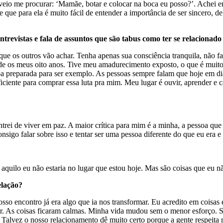
 veio me procurar: ‘Mamãe, botar e colocar na boca eu posso?’. Achei e
e que para ela é muito fácil de entender a importância de ser sincero,
ntrevistas e fala de assuntos que são tabus como ter se relacion
ue os outros vão achar. Tenha apenas sua consciência tranquila, não f
os meus oito anos. Tive meu amadurecimento exposto, o que é muito cr
 preparada para ser exemplo. As pessoas sempre falam que hoje em dia 
ciente para comprar essa luta pra mim. Meu lugar é ouvir, aprender e 
rei de viver em paz. A maior crítica para mim é a minha, a pessoa que 
nsigo falar sobre isso e tentar ser uma pessoa diferente do que eu era e
 aquilo eu não estaria no lugar que estou hoje. Mas são coisas que eu n
elação?
o encontro já era algo que ia nos transformar. Eu acredito em coisas 
ar. As coisas ficaram calmas. Minha vida mudou sem o menor esforço. Se
. Talvez o nosso relacionamento dê muito certo porque a gente respeit