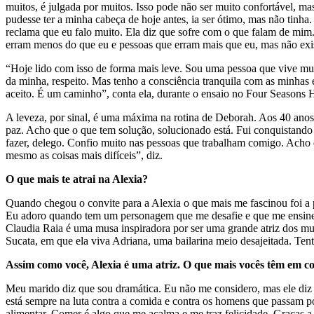
muitos, é julgada por muitos. Isso pode não ser muito confortável, ma
pudesse ter a minha cabeça de hoje antes, ia ser ótimo, mas não tinha
reclama que eu falo muito. Ela diz que sofre com o que falam de mim
erram menos do que eu e pessoas que erram mais que eu, mas não exis
“Hoje lido com isso de forma mais leve. Sou uma pessoa que vive mu
da minha, respeito. Mas tenho a consciência tranquila com as minhas
aceito. É um caminho”, conta ela, durante o ensaio no Four Seasons H
A leveza, por sinal, é uma máxima na rotina de Deborah. Aos 40 anos
paz. Acho que o que tem solução, solucionado está. Fui conquistando
fazer, delego. Confio muito nas pessoas que trabalham comigo. Acho q
mesmo as coisas mais difíceis”, diz.
O que mais te atrai na Alexia?
Quando chegou o convite para a Alexia o que mais me fascinou foi a p
Eu adoro quando tem um personagem que me desafie e que me ensine a f
Claudia Raia é uma musa inspiradora por ser uma grande atriz dos mus
Sucata, em que ela viva Adriana, uma bailarina meio desajeitada. Tent
Assim como você, Alexia é uma atriz. O que mais vocês têm em
Meu marido diz que sou dramática. Eu não me considero, mas ele diz
está sempre na luta contra a comida e contra os homens que passam 
alimentar. Comer é algo que me acalma e me traz felicidade. Graças