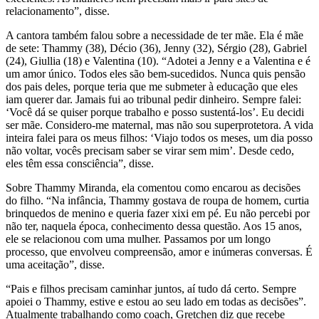
relacionamento”, disse.
A cantora também falou sobre a necessidade de ter mãe. Ela é mãe
de sete: Thammy (38), Décio (36), Jenny (32), Sérgio (28), Gabriel
(24), Giullia (18) e Valentina (10). “Adotei a Jenny e a Valentina e é
um amor único. Todos eles são bem-sucedidos. Nunca quis pensão
dos pais deles, porque teria que me submeter à educação que eles
iam querer dar. Jamais fui ao tribunal pedir dinheiro. Sempre falei:
‘Você dá se quiser porque trabalho e posso sustentá-los’. Eu decidi
ser mãe. Considero-me maternal, mas não sou superprotetora. A vida
inteira falei para os meus filhos: ‘Viajo todos os meses, um dia posso
não voltar, vocês precisam saber se virar sem mim’. Desde cedo,
eles têm essa consciência”, disse.
Sobre Thammy Miranda, ela comentou como encarou as decisões
do filho. “Na infância, Thammy gostava de roupa de homem, curtia
brinquedos de menino e queria fazer xixi em pé. Eu não percebi por
não ter, naquela época, conhecimento dessa questão. Aos 15 anos,
ele se relacionou com uma mulher. Passamos por um longo
processo, que envolveu compreensão, amor e inúmeras conversas. É
uma aceitação”, disse.
“Pais e filhos precisam caminhar juntos, aí tudo dá certo. Sempre
apoiei o Thammy, estive e estou ao seu lado em todas as decisões”.
Atualmente trabalhando como coach, Gretchen diz que recebe