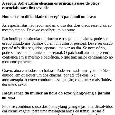
A seguir, Adi e Luísa elencam os principais usos de óleos
essenciais para fins sexuais:
Homem com dificuldade de ereção: patchouli ou cravo
As especialistas não recomendam o uso dos dois óleos essenciais ao
mesmo tempo. Deve-se escolher um ou outro.
Patchouli: por estimular o primeiro e o segundo chakras, pode ser
usado diluído nos punhos ou em um difusor pessoal. Deve ser usado
por até três dias seguidos, apenas uma vez ao dia. Se necessário,
pode ser recurso durante o ato sexual. O patchouli atua na presença,
confiança em si mesmo e paciência, o que traz maior centramento no
momento presente.
Cravo: atua em todos os chakras. Pode ser usada uma gota do óleo,
diluído, em qualquer um dos chacras, por até três dias. Na
aromaterapia, o cravo combate a estagnação, o que traz mais fluidez
durante o sexo.
Insegurança da mulher na hora do sexo: ylang-ylang e jasmim
ou rosa
Pode-se combinar o uso dos óleos ylang-ylang e jasmim, dissolvidos
em creme vegetal, para uma massagem antes da transa. Rosas é