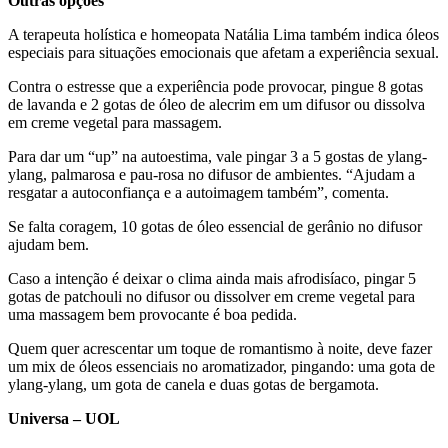
Outras opções
A terapeuta holística e homeopata Natália Lima também indica óleos
especiais para situações emocionais que afetam a experiência sexual.
Contra o estresse que a experiência pode provocar, pingue 8 gotas
de lavanda e 2 gotas de óleo de alecrim em um difusor ou dissolva
em creme vegetal para massagem.
Para dar um “up” na autoestima, vale pingar 3 a 5 gostas de ylang-
ylang, palmarosa e pau-rosa no difusor de ambientes. “Ajudam a
resgatar a autoconfiança e a autoimagem também”, comenta.
Se falta coragem, 10 gotas de óleo essencial de gerânio no difusor
ajudam bem.
Caso a intenção é deixar o clima ainda mais afrodisíaco, pingar 5
gotas de patchouli no difusor ou dissolver em creme vegetal para
uma massagem bem provocante é boa pedida.
Quem quer acrescentar um toque de romantismo à noite, deve fazer
um mix de óleos essenciais no aromatizador, pingando: uma gota de
ylang-ylang, um gota de canela e duas gotas de bergamota.
Universa – UOL