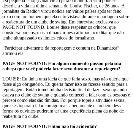
Da pequena Ishoj (Dinamarca) para o mundo. Assim pode ser
descrita a vida na última semana de Louise Fischer, de 26 anos. A
jornalista da Radio4 virou notícia em vários países após ter feito
sexo com um homem que ela entrevistava durante reportagem sobre
a reabertura de um clube de swing. Em entrevista exclusiva ao
PAGE NOT FOUND, Louise disse respeitar os críticos, que
considera poucos, mas a dinamarquesa afirmou acreditar que não
tenha ultrapassado os limites éticos do jornalismo.
“Participar ativamente da reportagem é comum na Dinamarca”,
afirmou ela.
PAGE NOT FOUND: Em algum momento passou pela sua
cabeça que você poderia fazer sexo durante a reportagem?
LOUISE: Eu tinha uma ideia de que faria sexo, mas não queria que
fosse algo obrigatório. Eu queria fazer isso se fizesse sentido para a
reportagem. Então tomei minha decisão final de fazer sexo quando
estava no clube de swing e quando comecei a falar com as pessoas e
percebi como elas são tímidas. Foi porque topei a atividade sexual
que eles toparam falar comigo mais abertamente e também dessa
forma os ouvintes puderam ter uma experiência plena da noite de
reabertura no clube.
PAGE NOT FOUND: Então não foi acidental?