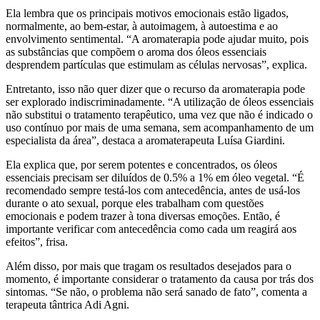
Ela lembra que os principais motivos emocionais estão ligados,
normalmente, ao bem-estar, à autoimagem, à autoestima e ao
envolvimento sentimental. “A aromaterapia pode ajudar muito, pois
as substâncias que compõem o aroma dos óleos essenciais
desprendem partículas que estimulam as células nervosas”, explica.
Entretanto, isso não quer dizer que o recurso da aromaterapia pode
ser explorado indiscriminadamente. “A utilização de óleos essenciais
não substitui o tratamento terapêutico, uma vez que não é indicado o
uso contínuo por mais de uma semana, sem acompanhamento de um
especialista da área”, destaca a aromaterapeuta Luísa Giardini.
Ela explica que, por serem potentes e concentrados, os óleos
essenciais precisam ser diluídos de 0.5% a 1% em óleo vegetal. “É
recomendado sempre testá-los com antecedência, antes de usá-los
durante o ato sexual, porque eles trabalham com questões
emocionais e podem trazer à tona diversas emoções. Então, é
importante verificar com antecedência como cada um reagirá aos
efeitos”, frisa.
Além disso, por mais que tragam os resultados desejados para o
momento, é importante considerar o tratamento da causa por trás dos
sintomas. “Se não, o problema não será sanado de fato”, comenta a
terapeuta tântrica Adi Agni.