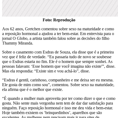
Foto: Reprodução
Aos 62 anos, Gretchen comentou sobre sexo na maturidade e como
a reposição hormonal a ajudou a ter bem-estar. Em entrevista para o
jornal O Globo, a artista também falou sobre as decisões do filho
Thammy Miranda.
Sobre o casamento com Esdras de Souza, ela disse que é a primeira
vez que é feliz de verdade. “Eu passaria tudo de novo se soubesse
que o Esdras estaria no fim. Ele é o homem que sempre sonhei. As
pessoas falavam: ‘Esse homem que você imagina não existe'”, disse.
Mas ela respondia: “Existe sim e vou achá-lo”, disse.
“Esdras é gentil, carinhoso, companheiro e me deixa ser eu mesma.
Ele gosta de mim como sou”, comentou. Sobre sexo na maturidade,
ela afirma que é o melhor que existe.
“É quando a mulher mais aproveita por ter como dizer o que e como
gosta. Não sente mais vergonha nem tem de dar dar satisfação para
ninguém. Faço reposição hormonal e isso me deu vida e bem-estar.
Hoje também existem os ‘brinquedinhos’, aparelhos que são
excelentes. As mulheres nem precisam mais ir para sites de