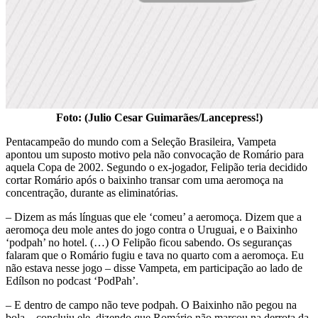
Foto: (Julio Cesar Guimarães/Lancepress!)
Pentacampeão do mundo com a Seleção Brasileira, Vampeta
apontou um suposto motivo pela não convocação de Romário para
aquela Copa de 2002. Segundo o ex-jogador, Felipão teria decidido
cortar Romário após o baixinho transar com uma aeromoça na
concentração, durante as eliminatórias.
– Dizem as más línguas que ele ‘comeu’ a aeromoça. Dizem que a
aeromoça deu mole antes do jogo contra o Uruguai, e o Baixinho
‘podpah’ no hotel. (…) O Felipão ficou sabendo. Os seguranças
falaram que o Romário fugiu e tava no quarto com a aeromoça. Eu
não estava nesse jogo – disse Vampeta, em participação ao lado de
Edílson no podcast ‘PodPah’.
– E dentro de campo não teve podpah. O Baixinho não pegou na
bola – concluiu ele, dizendo que Romário não marcou na derrota da