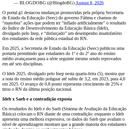
— BLOGDOBG (@BlogdoBG)
August 8, 2026
O portal g1 destacou mudanças promovidas pela própria Secretaria
de Estado da Educação (Seec) do governo Fátima e chamou de
“manobra” ações que podem ter “inflado artificialmente” o resultado
do Índice de Desenvolvimento da Educação Básica (Ideb),
divulgado pelo Inep, e “disfarçado” um desempenho insatisfatório
dos estudantes da rede pública estadual do RN.
Em 2025, a Secretaria de Estado da Educação (Seec) publicou uma
portaria permitindo que estudantes do 1º e do 2º ano do ensino
médio avançassem para a série seguinte mesmo sendo reprovados
em até seis disciplinas.
O Ideb 2025, divulgado pelo Inep nesta quarta-feira (5), mostra que
a nota do ensino médio potiguar até subiu de 3,2, em 2023, para 4,0
em 2025. O avanço de 0,8 ponto representa crescimento de 25% e
tirou o RN da última posição nacional.
Ideb x Saeb e a contradição exposta
Os resultados do Ideb e do Saeb (Sistema de Avaliação da Educação
Básica) colocam o RN diante de uma contradição: enquanto o Ideb
apresenta uma melhora expressiva, os dados do Saeb que avaliam o
nível de aprendizagem mostram que a grande maioria dos estudantes